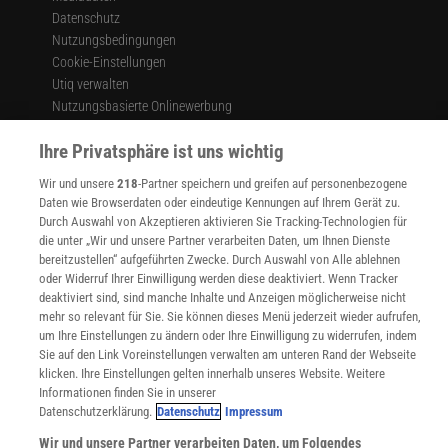
Datenschutz
Nutzungsbedingungen
Cookie-Einstellungen
Utiq verwalten
Nutzungsbasierte Onlinewerbung
Alle Artikel
Ihre Privatsphäre ist uns wichtig
Impressum
Wir und unsere
218
-Partner speichern und greifen auf personenbezogene
WEITERE ANGEBOTE
Daten wie Browserdaten oder eindeutige Kennungen auf Ihrem Gerät zu.
Angebote für Schulen
Durch Auswahl von Akzeptieren aktivieren Sie Tracking-Technologien für
Angebote für Institutionen
die unter „Wir und unsere Partner verarbeiten Daten, um Ihnen Dienste
Sprachen lernen mit Gymglish
bereitzustellen“ aufgeführten Zwecke. Durch Auswahl von Alle ablehnen
Lexika
oder Widerruf Ihrer Einwilligung werden diese deaktiviert. Wenn Tracker
Für Spektrum schreiben
deaktiviert sind, sind manche Inhalte und Anzeigen möglicherweise nicht
Zugänglichkeitserklärung
mehr so relevant für Sie. Sie können dieses Menü jederzeit wieder aufrufen,
um Ihre Einstellungen zu ändern oder Ihre Einwilligung zu widerrufen, indem
WEBSEITEN
Sie auf den Link Voreinstellungen verwalten am unteren Rand der Webseite
KielSCN
klicken. Ihre Einstellungen gelten innerhalb unseres Website. Weitere
Wissenschaft in die Schulen
Informationen finden Sie in unserer
Datenschutzerklärung.
Datenschutz
Impressum
SciLogs
Wir und unsere Partner verarbeiten Daten, um Folgendes