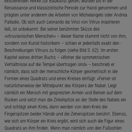
existierenden Werke zur Baukunst gelten, wurden bis in die
Renaissance und klassizistische Periode zur Hand genommen und
prägten unter anderem die Arbeiten von ­Michelangelo oder Andrea
Palladio. Ob sich auch Leonardo da Vinci von Vitruv inspirieren
ließ, ist unbekannt. Bei seiner berühmten Skizze des
­»vitruvianischen Menschen« – dieser Name stammt nicht von ihm,
sondern von Kunst-his­torikern – schien er jedenfalls exakt den ­
Beschreibungen Vitruvs zu folgen (siehe Bild S. 62). Im ersten
Kapitel seines dritten Buchs – »Woher die symmetrischen
Verhältnisse auf die Tempel übertragen sind« – beschrieb er
nämlich, dass sich der menschliche Körper geometrisch in die
Formen eines Quadrats und eines Kreises einfügt: »Ferner ist
natürlicherweise der Mittelpunkt des Körpers der Nabel. Liegt
nämlich ein Mensch mit gespreizten Armen und Beinen auf dem
Rücken und setzt man die Zirkelspitze an der Stelle des Nabels ein
und schlägt einen Kreis, dann werden von dem Kreis die
Fingerspitzen beider Hände und die Zehenspitzen berührt. Ebenso,
wie sich am Körper ein Kreis ergibt, wird sich auch die Figur eines
Quadrats an ihm finden. Wenn man nämlich von den Fußsohlen