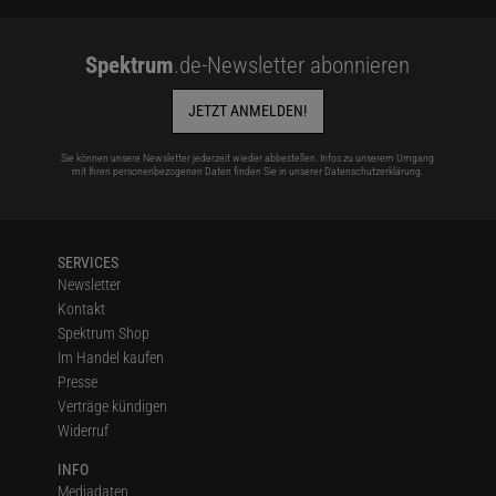
Spektrum
.de-Newsletter abonnieren
JETZT ANMELDEN!
Sie können unsere Newsletter jederzeit wieder abbestellen. Infos zu unserem Umgang
mit Ihren personenbezogenen Daten finden Sie in unserer
Datenschutzerklärung
.
SERVICES
Newsletter
Kontakt
Spektrum Shop
Im Handel kaufen
Presse
Verträge kündigen
Widerruf
INFO
Mediadaten