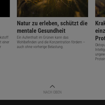
Natur zu erleben, schützt die
Kra
mentale Gesundheit
ein
Pro
kstoff
Ein Aufenthalt im Grünen kann das
 einer
Wohlbefinden und die Konzentration fördern –
Oktopu
r
auch ohne vorherige Belastung.
Intell
ungewö
Protei
NACH OBEN