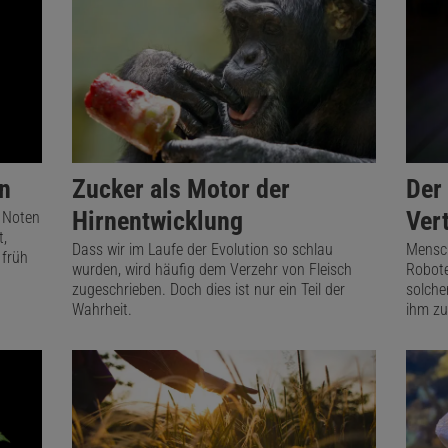
en
Zucker als Motor der
Der 
Hirnentwicklung
Ver
n Noten
t,
Dass wir im Laufe der Evolution so schlau
Mensch
 früh
wurden, wird häufig dem Verzehr von Fleisch
Robote
zugeschrieben. Doch dies ist nur ein Teil der
solcher
Wahrheit.
ihm zu