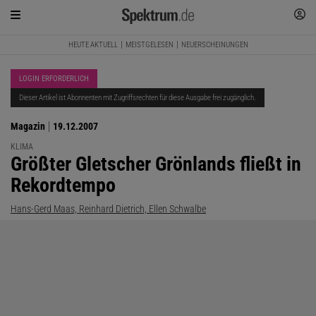
HEUTE AKTUELL
MEISTGELESEN
NEUERSCHEINUNGEN
LOGIN ERFORDERLICH
Dieser Artikel ist Abonnenten mit Zugriffsrechten für diese Ausgabe frei zugänglich.
Magazin
19.12.2007
KLIMA
:
Größter Gletscher Grönlands fließt in
Rekordtempo
Hans-Gerd Maas, Reinhard Dietrich, Ellen Schwalbe