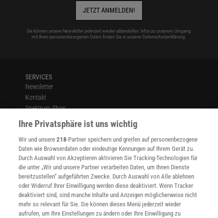
JETZT ANMELDEN!
Sie können unsere Newsletter jederzeit wieder abbestellen. Infos zu unserem Umgang
mit Ihren personenbezogenen Daten finden Sie in unserer
Datenschutzerklärung
.
SERVICES
Newsletter
Kontakt
Spektrum Shop
Im Handel kaufen
Ihre Privatsphäre ist uns wichtig
Presse
Wir und unsere
218
-Partner speichern und greifen auf personenbezogene
Verträge kündigen
Daten wie Browserdaten oder eindeutige Kennungen auf Ihrem Gerät zu.
INFO
Durch Auswahl von Akzeptieren aktivieren Sie Tracking-Technologien für
Mediadaten
die unter „Wir und unsere Partner verarbeiten Daten, um Ihnen Dienste
bereitzustellen“ aufgeführten Zwecke. Durch Auswahl von Alle ablehnen
Datenschutz
oder Widerruf Ihrer Einwilligung werden diese deaktiviert. Wenn Tracker
Nutzungsbedingungen
deaktiviert sind, sind manche Inhalte und Anzeigen möglicherweise nicht
Cookie-Einstellungen
mehr so relevant für Sie. Sie können dieses Menü jederzeit wieder
Utiq verwalten
aufrufen, um Ihre Einstellungen zu ändern oder Ihre Einwilligung zu