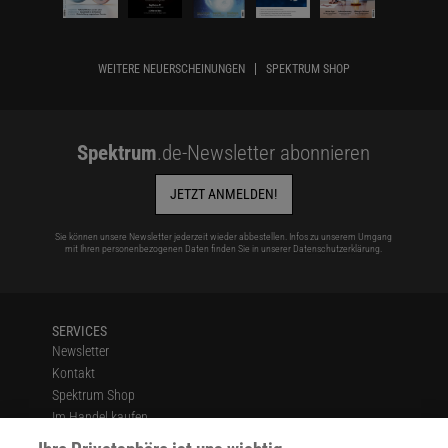
WEITERE NEUERSCHEINUNGEN
SPEKTRUM SHOP
Spektrum
.de-Newsletter abonnieren
JETZT ANMELDEN!
Sie können unsere Newsletter jederzeit wieder abbestellen. Infos zu unserem Umgang
mit Ihren personenbezogenen Daten finden Sie in unserer
Datenschutzerklärung
.
SERVICES
Newsletter
Kontakt
Spektrum Shop
Im Handel kaufen
Presse