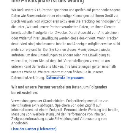
Ihre Privatsphäre ist uns wichtig
Verträge kündigen
Wir und unsere
218
-Partner speichern und greifen auf personenbezogene
Widerruf
Daten wie Browserdaten oder eindeutige Kennungen auf Ihrem Gerät zu.
INFO
Durch Auswahl von Akzeptieren aktivieren Sie Tracking-Technologien für
Mediadaten
die unter „Wir und unsere Partner verarbeiten Daten, um Ihnen Dienste
bereitzustellen“ aufgeführten Zwecke. Durch Auswahl von Alle ablehnen
Datenschutz
oder Widerruf Ihrer Einwilligung werden diese deaktiviert. Wenn Tracker
Nutzungsbedingungen
deaktiviert sind, sind manche Inhalte und Anzeigen möglicherweise nicht
Cookie-Einstellungen
mehr so relevant für Sie. Sie können dieses Menü jederzeit wieder
Utiq verwalten
aufrufen, um Ihre Einstellungen zu ändern oder Ihre Einwilligung zu
Nutzungsbasierte Onlinewerbung
widerrufen, indem Sie auf den Link Voreinstellungen verwalten am
Alle Artikel
unteren Rand der Webseite klicken. Ihre Einstellungen gelten innerhalb
unseres Website. Weitere Informationen finden Sie in unserer
Impressum
Datenschutzerklärung.
Datenschutz
Impressum
WEITERE ANGEBOTE
Wir und unsere Partner verarbeiten Daten, um Folgendes
Angebote für Schulen
bereitzustellen:
Angebote für Institutionen
Verwendung genauer Standortdaten. Endgeräteeigenschaften zur
Sprachen lernen mit Gymglish
Identifikation aktiv abfragen. Speichern von oder Zugriff auf
Lexika
Informationen auf einem Endgerät. Personalisierte Werbung und Inhalte,
Messung von Werbeleistung und der Performance von Inhalten,
Für Spektrum schreiben
Zielgruppenforschung sowie Entwicklung und Verbesserung von
Zugänglichkeitserklärung
Angeboten.
Liste der Partner (Lieferanten)
WEBSEITEN