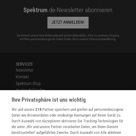
Spektrum
.de-Newsletter abonnieren
JETZT ANMELDEN!
Sie können unsere Newsletter jederzeit wieder abbestellen. Infos zu unserem Umgang
mit Ihren personenbezogenen Daten finden Sie in unserer
Datenschutzerklärung
.
SERVICES
Newsletter
Kontakt
Spektrum Shop
Im Handel kaufen
Presse
Ihre Privatsphäre ist uns wichtig
Verträge kündigen
Wir und unsere
218
-Partner speichern und greifen auf personenbezogene
Widerruf
Daten wie Browserdaten oder eindeutige Kennungen auf Ihrem Gerät zu.
INFO
Durch Auswahl von Akzeptieren aktivieren Sie Tracking-Technologien für
Mediadaten
die unter „Wir und unsere Partner verarbeiten Daten, um Ihnen Dienste
bereitzustellen“ aufgeführten Zwecke. Durch Auswahl von Alle ablehnen
Datenschutz