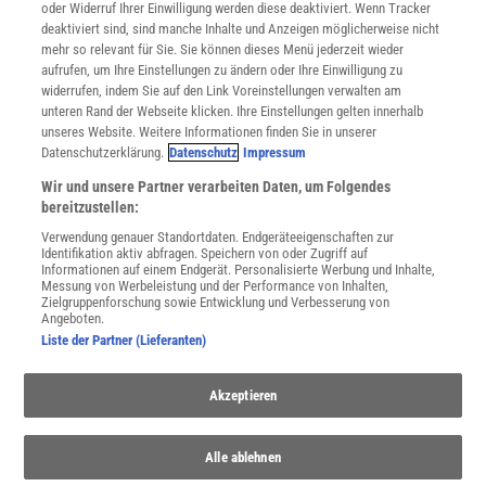
oder Widerruf Ihrer Einwilligung werden diese deaktiviert. Wenn Tracker
Nutzungsbedingungen
deaktiviert sind, sind manche Inhalte und Anzeigen möglicherweise nicht
Cookie-Einstellungen
mehr so relevant für Sie. Sie können dieses Menü jederzeit wieder
Utiq verwalten
aufrufen, um Ihre Einstellungen zu ändern oder Ihre Einwilligung zu
Nutzungsbasierte Onlinewerbung
widerrufen, indem Sie auf den Link Voreinstellungen verwalten am
Alle Artikel
unteren Rand der Webseite klicken. Ihre Einstellungen gelten innerhalb
unseres Website. Weitere Informationen finden Sie in unserer
Impressum
Datenschutzerklärung.
Datenschutz
Impressum
WEITERE ANGEBOTE
Wir und unsere Partner verarbeiten Daten, um Folgendes
Angebote für Schulen
bereitzustellen:
Angebote für Institutionen
Verwendung genauer Standortdaten. Endgeräteeigenschaften zur
Sprachen lernen mit Gymglish
Identifikation aktiv abfragen. Speichern von oder Zugriff auf
Lexika
Informationen auf einem Endgerät. Personalisierte Werbung und Inhalte,
Messung von Werbeleistung und der Performance von Inhalten,
Für Spektrum schreiben
Zielgruppenforschung sowie Entwicklung und Verbesserung von
Zugänglichkeitserklärung
Angeboten.
Liste der Partner (Lieferanten)
WEBSEITEN
KielSCN
Akzeptieren
Wissenschaft in die Schulen
SciLogs
Alle ablehnen