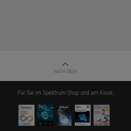
NACH OBEN
Für Sie im Spektrum-Shop und am Kiosk: