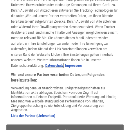
Daten wie Browserdaten oder eindeutige Kennungen auf Ihrem Gerät zu.
INFO
Durch Auswahl von Akzeptieren aktivieren Sie Tracking-Technologien für
Mediadaten
die unter „Wir und unsere Partner verarbeiten Daten, um Ihnen Dienste
bereitzustellen“ aufgeführten Zwecke. Durch Auswahl von Alle ablehnen
Datenschutz
oder Widerruf Ihrer Einwilligung werden diese deaktiviert. Wenn Tracker
Nutzungsbedingungen
deaktiviert sind, sind manche Inhalte und Anzeigen möglicherweise nicht
Cookie-Einstellungen
mehr so relevant für Sie. Sie können dieses Menü jederzeit wieder
Utiq verwalten
aufrufen, um Ihre Einstellungen zu ändern oder Ihre Einwilligung zu
Nutzungsbasierte Onlinewerbung
widerrufen, indem Sie auf den Link Voreinstellungen verwalten am
Alle Artikel
unteren Rand der Webseite klicken. Ihre Einstellungen gelten innerhalb
unseres Website. Weitere Informationen finden Sie in unserer
Impressum
Datenschutzerklärung.
Datenschutz
Impressum
WEITERE ANGEBOTE
Wir und unsere Partner verarbeiten Daten, um Folgendes
Angebote für Schulen
bereitzustellen:
Angebote für Institutionen
Verwendung genauer Standortdaten. Endgeräteeigenschaften zur
Sprachen lernen mit Gymglish
Identifikation aktiv abfragen. Speichern von oder Zugriff auf
Lexika
Informationen auf einem Endgerät. Personalisierte Werbung und Inhalte,
Messung von Werbeleistung und der Performance von Inhalten,
Für Spektrum schreiben
Zielgruppenforschung sowie Entwicklung und Verbesserung von
Zugänglichkeitserklärung
Angeboten.
Liste der Partner (Lieferanten)
WEBSEITEN
KielSCN