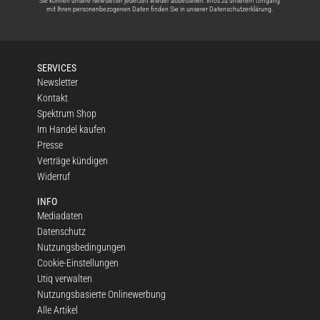
Sie können unsere Newsletter jederzeit wieder abbestellen. Infos zu unserem Umgang
mit Ihren personenbezogenen Daten finden Sie in unserer
Datenschutzerklärung
.
SERVICES
Newsletter
Kontakt
Spektrum Shop
Im Handel kaufen
Presse
Verträge kündigen
Widerruf
INFO
Mediadaten
Datenschutz
Nutzungsbedingungen
Cookie-Einstellungen
Utiq verwalten
Nutzungsbasierte Onlinewerbung
Alle Artikel