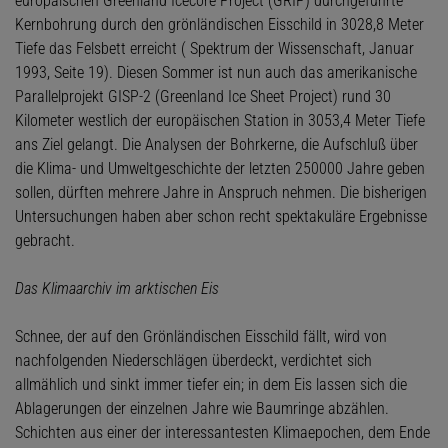
europäischen Greenland Icecore Project (GRIP) durchgeführte
Kernbohrung durch den grönländischen Eisschild in 3028,8 Meter
Tiefe das Felsbett erreicht ( Spektrum der Wissenschaft, Januar
1993, Seite 19). Diesen Sommer ist nun auch das amerikanische
Parallelprojekt GISP-2 (Greenland Ice Sheet Project) rund 30
Kilometer westlich der europäischen Station in 3053,4 Meter Tiefe
ans Ziel gelangt. Die Analysen der Bohrkerne, die Aufschluß über
die Klima- und Umweltgeschichte der letzten 250000 Jahre geben
sollen, dürften mehrere Jahre in Anspruch nehmen. Die bisherigen
Untersuchungen haben aber schon recht spektakuläre Ergebnisse
gebracht.
Das Klimaarchiv im arktischen Eis
Schnee, der auf den Grönländischen Eisschild fällt, wird von
nachfolgenden Niederschlägen überdeckt, verdichtet sich
allmählich und sinkt immer tiefer ein; in dem Eis lassen sich die
Ablagerungen der einzelnen Jahre wie Baumringe abzählen.
Schichten aus einer der interessantesten Klimaepochen, dem Ende