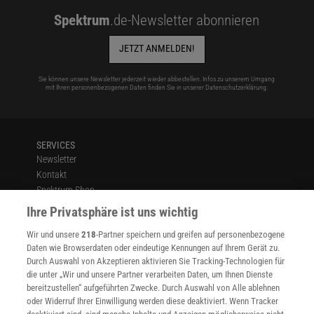
Spektrum
.de-Newsletter abonnieren
JETZT ANMELDEN!
Sie können unsere Newsletter jederzeit wieder abbestellen. Infos zu unserem Umgang
mit Ihren personenbezogenen Daten finden Sie in unserer
Datenschutzerklärung
.
SERVICES
Newsletter
Kontakt
Spektrum Shop
Im Handel kaufen
Ihre Privatsphäre ist uns wichtig
Presse
Wir und unsere
218
-Partner speichern und greifen auf personenbezogene
Verträge kündigen
Daten wie Browserdaten oder eindeutige Kennungen auf Ihrem Gerät zu.
INFO
Durch Auswahl von Akzeptieren aktivieren Sie Tracking-Technologien für
Mediadaten
die unter „Wir und unsere Partner verarbeiten Daten, um Ihnen Dienste
bereitzustellen“ aufgeführten Zwecke. Durch Auswahl von Alle ablehnen
Datenschutz
oder Widerruf Ihrer Einwilligung werden diese deaktiviert. Wenn Tracker
Nutzungsbedingungen