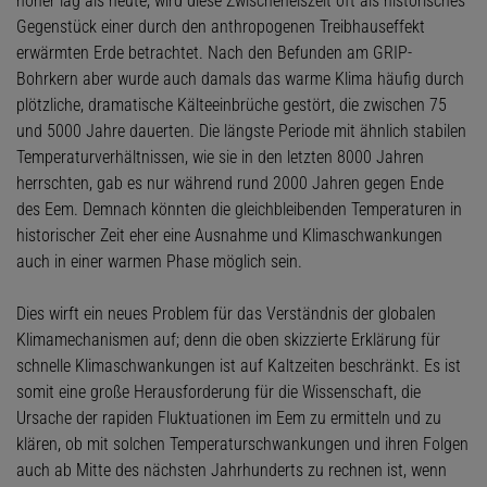
höher lag als heute, wird diese Zwischeneiszeit oft als historisches
Gegenstück einer durch den anthropogenen Treibhauseffekt
erwärmten Erde betrachtet. Nach den Befunden am GRIP-
Bohrkern aber wurde auch damals das warme Klima häufig durch
plötzliche, dramatische Kälteeinbrüche gestört, die zwischen 75
und 5000 Jahre dauerten. Die längste Periode mit ähnlich stabilen
Temperaturverhältnissen, wie sie in den letzten 8000 Jahren
herrschten, gab es nur während rund 2000 Jahren gegen Ende
des Eem. Demnach könnten die gleichbleibenden Temperaturen in
historischer Zeit eher eine Ausnahme und Klimaschwankungen
auch in einer warmen Phase möglich sein.
Dies wirft ein neues Problem für das Verständnis der globalen
Klimamechanismen auf; denn die oben skizzierte Erklärung für
schnelle Klimaschwankungen ist auf Kaltzeiten beschränkt. Es ist
somit eine große Herausforderung für die Wissenschaft, die
Ursache der rapiden Fluktuationen im Eem zu ermitteln und zu
klären, ob mit solchen Temperaturschwankungen und ihren Folgen
auch ab Mitte des nächsten Jahrhunderts zu rechnen ist, wenn