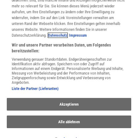
deaktiviert sind, sind manche Inhalte und Anzeigen möglicherweise nicht
Cookie-Einstellungen
mehr so relevant für Sie. Sie können dieses Menü jederzeit wieder
Utiq verwalten
aufrufen, um Ihre Einstellungen zu ändern oder Ihre Einwilligung zu
Nutzungsbasierte Onlinewerbung
widerrufen, indem Sie auf den Link Voreinstellungen verwalten am
Alle Artikel
unteren Rand der Webseite klicken. Ihre Einstellungen gelten innerhalb
unseres Website. Weitere Informationen finden Sie in unserer
Impressum
Datenschutzerklärung.
Datenschutz
Impressum
WEITERE ANGEBOTE
Wir und unsere Partner verarbeiten Daten, um Folgendes
Angebote für Schulen
bereitzustellen:
Angebote für Institutionen
Verwendung genauer Standortdaten. Endgeräteeigenschaften zur
Sprachen lernen mit Gymglish
Identifikation aktiv abfragen. Speichern von oder Zugriff auf
Lexika
Informationen auf einem Endgerät. Personalisierte Werbung und Inhalte,
Messung von Werbeleistung und der Performance von Inhalten,
Für Spektrum schreiben
Zielgruppenforschung sowie Entwicklung und Verbesserung von
Zugänglichkeitserklärung
Angeboten.
Liste der Partner (Lieferanten)
WEBSEITEN
KielSCN
Akzeptieren
Wissenschaft in die Schulen
SciLogs
Alle ablehnen
Uns finden Sie auch hier: