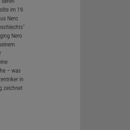
, deren
ilte im 19.
ius Nero
eschlechts"
 ging Nero
 seinem
r
eine
uhe – was
entriker in
g zeichnet