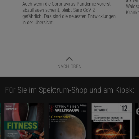
als wi
Auch wenn die Coronavirus-Pandemie vorerst
Walds
abzuflauen scheint, bleibt Sars-CoV-2
Krankh
gefährlich. Das sind die neuesten Entwicklungen
in der Übersicht.
NACH OBEN
Für Sie im Spektrum-Shop und am Kiosk: