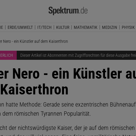
IE
ERDE/UMWELT
IT/TECH
KULTUR
MATHEMATIK
MEDIZIN
PHYSIK
lle Seite:
r Nero - ein Künstler auf dem Kaiserthron
DERLICH
Dieser Artikel ist Abonnenten mit Zugriffsrechten für diese Ausgabe fre
er Nero - ein Künstler a
Kaiserthron
n hatte Methode: Gerade seine exzentrischen Bühnenauft
n dem römischen Tyrannen Popularität.
leicht der nichtswürdigste Kaiser, der je auf dem römische