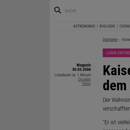
ASTRONOMIE
BIOLOGIE
CHEM
Startseite
Aktue
Kaise
LOGIN ERFOR
Kais
Magazin
30.03.2006
Lesedauer ca. 1 Minute
Drucken
dem 
Teilen
Der Wahnsin
verschaffte
"Er ist viel