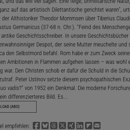
, und das will viel sagen. Eine feige, unmilitärische Natur
nz auf das artistisch Dilettantische gerichtet waren", urte
 der Althistoriker Theodor Mommsen über Tiberius Claud
stus Germanicus (37-68 n. Chr.). "Feind des Menscheng
 antike Geschichtsschreiber. In unsere Geschichtsbücher
ßenwahnsinniger Despot, der seine Mutter meuchelte und
ca den Selbstmord befahl. Rom habe er zum Zweck seine
hen Ambitionen in Flammen aufgehen lassen – was wohl 
 war. Den Christen schob er dafür die Schuld in die Sch
zutraf. Peter Ustinov setzte diesem psychopathischen Exz
uo vadis?" von 1952 ein Denkmal. Die moderne Forschun
ein differenzierteres Bild. Es...
LOAD (ABO)
kel empfehlen: