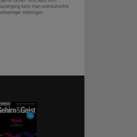
r gerne hätten - und auch vom
paziergang kann man unerwünschte
eitserreger mitbringen.