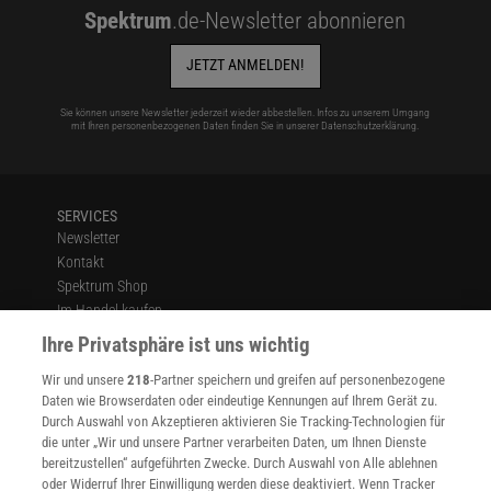
Spektrum
.de-Newsletter abonnieren
JETZT ANMELDEN!
Sie können unsere Newsletter jederzeit wieder abbestellen. Infos zu unserem Umgang
mit Ihren personenbezogenen Daten finden Sie in unserer
Datenschutzerklärung
.
SERVICES
Newsletter
Kontakt
Spektrum Shop
Im Handel kaufen
Presse
Ihre Privatsphäre ist uns wichtig
Verträge kündigen
Wir und unsere
218
-Partner speichern und greifen auf personenbezogene
Widerruf
Daten wie Browserdaten oder eindeutige Kennungen auf Ihrem Gerät zu.
INFO
Durch Auswahl von Akzeptieren aktivieren Sie Tracking-Technologien für
Mediadaten
die unter „Wir und unsere Partner verarbeiten Daten, um Ihnen Dienste
bereitzustellen“ aufgeführten Zwecke. Durch Auswahl von Alle ablehnen
Datenschutz
oder Widerruf Ihrer Einwilligung werden diese deaktiviert. Wenn Tracker
Nutzungsbedingungen