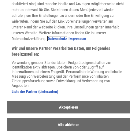
deaktiviert sind, sind manche Inhalte und Anzeigen möglicherweise nicht
Cookie-Einstellungen
mehr so relevant für Sie. Sie können dieses Menü jederzeit wieder
Utiq verwalten
aufrufen, um Ihre Einstellungen zu ändern oder Ihre Einwilligung zu
Nutzungsbasierte Onlinewerbung
widerrufen, indem Sie auf den Link Voreinstellungen verwalten am
Alle Artikel
unteren Rand der Webseite klicken. Ihre Einstellungen gelten innerhalb
unseres Website. Weitere Informationen finden Sie in unserer
Impressum
Datenschutzerklärung.
Datenschutz
Impressum
WEITERE ANGEBOTE
Wir und unsere Partner verarbeiten Daten, um Folgendes
Angebote für Schulen
bereitzustellen:
Angebote für Institutionen
Verwendung genauer Standortdaten. Endgeräteeigenschaften zur
Sprachen lernen mit Gymglish
Identifikation aktiv abfragen. Speichern von oder Zugriff auf
Lexika
Informationen auf einem Endgerät. Personalisierte Werbung und Inhalte,
Messung von Werbeleistung und der Performance von Inhalten,
Für Spektrum schreiben
Zielgruppenforschung sowie Entwicklung und Verbesserung von
Zugänglichkeitserklärung
Angeboten.
Liste der Partner (Lieferanten)
WEBSEITEN
KielSCN
Akzeptieren
Wissenschaft in die Schulen
SciLogs
Alle ablehnen