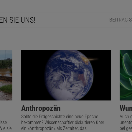
EN SIE UNS!
BEITRAG 
Anthropozän
Wun
Sollte die Erdgeschichte eine neue Epoche
Auch d
isse
bekommen? Wissenschaftler diskutieren über
unentd
Wie sie
ein »Anthropozän« als Zeitalter, das
bei ge