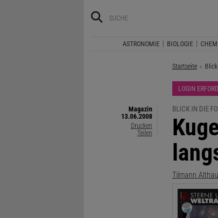
ASTRONOMIE
BIOLOGIE
CHEM
Startseite
Aktue
Blic
LOGIN ERFOR
BLICK IN DIE 
Magazin
13.06.2008
:
Kuge
Drucken
Teilen
lang
Tilmann Altha