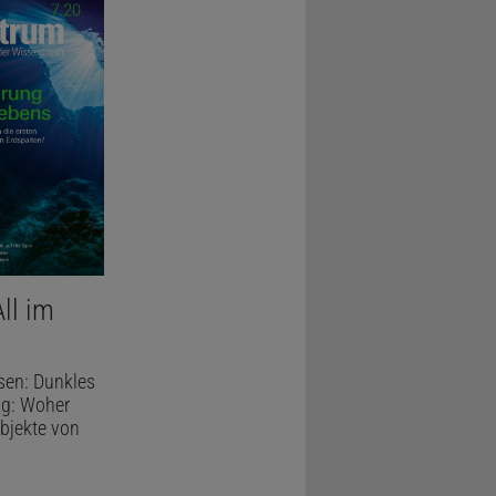
ll im
sen: Dunkles
ng: Woher
Objekte von