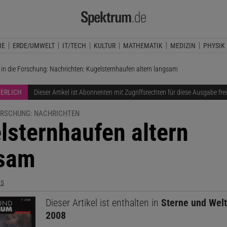
IE
ERDE/UMWELT
IT/TECH
KULTUR
MATHEMATIK
MEDIZIN
PHYSIK
lle Seite:
k in die Forschung: Nachrichten: Kugelsternhaufen altern langsam
DERLICH
Dieser Artikel ist Abonnenten mit Zugriffsrechten für diese Ausgabe fre
FORSCHUNG: NACHRICHTEN
lsternhaufen altern
sam
us
Dieser Artikel ist enthalten in
Sterne und Welt
2008