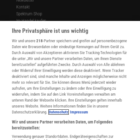
Kontakt
Spektrum Shop
Im Handel kaufen
Presse
Ihre Privatsphäre ist uns wichtig
Verträge kündigen
Wir und unsere
218
-Partner speichern und greifen auf personenbezogene
Widerruf
Daten wie Browserdaten oder eindeutige Kennungen auf Ihrem Gerät zu.
INFO
Durch Auswahl von Akzeptieren aktivieren Sie Tracking-Technologien für
Mediadaten
die unter „Wir und unsere Partner verarbeiten Daten, um Ihnen Dienste
bereitzustellen“ aufgeführten Zwecke. Durch Auswahl von Alle ablehnen
Datenschutz
oder Widerruf Ihrer Einwilligung werden diese deaktiviert. Wenn Tracker
Nutzungsbedingungen
deaktiviert sind, sind manche Inhalte und Anzeigen möglicherweise nicht
Cookie-Einstellungen
mehr so relevant für Sie. Sie können dieses Menü jederzeit wieder
Utiq verwalten
aufrufen, um Ihre Einstellungen zu ändern oder Ihre Einwilligung zu
Nutzungsbasierte Onlinewerbung
widerrufen, indem Sie auf den Link Voreinstellungen verwalten am
Alle Artikel
unteren Rand der Webseite klicken. Ihre Einstellungen gelten innerhalb
unseres Website. Weitere Informationen finden Sie in unserer
Impressum
Datenschutzerklärung.
Datenschutz
Impressum
WEITERE ANGEBOTE
Wir und unsere Partner verarbeiten Daten, um Folgendes
Angebote für Schulen
bereitzustellen:
Angebote für Institutionen
Verwendung genauer Standortdaten. Endgeräteeigenschaften zur
Sprachen lernen mit Gymglish