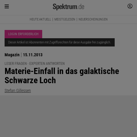
HEUTE AKTUELL
MEISTGELESEN
NEUERSCHEINUNGEN
LOGIN ERFORDERLICH
Dieser Artikel ist Abonnenten mit Zugriffsrechten für diese Ausgabe frei zugänglich.
Magazin
15.11.2013
LESER FRAGEN - EXPERTEN ANTWORTEN
:
Materie-Einfall in das galaktische
Schwarze Loch
Stefan Gillessen