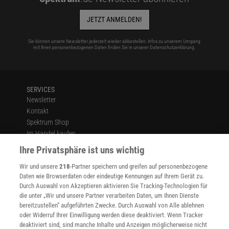
JETZT ANMELDEN!
Sie können unsere Newsletter jederzeit wieder abbestellen. Infos zu unserem Umgang
mit Ihren personenbezogenen Daten finden Sie in unserer
Datenschutzerklärung
.
SERVICES
Newsletter
Kontakt
Spektrum Shop
Im Handel kaufen
Presse
Ihre Privatsphäre ist uns wichtig
Verträge kündigen
Wir und unsere
218
-Partner speichern und greifen auf personenbezogene
Widerruf
Daten wie Browserdaten oder eindeutige Kennungen auf Ihrem Gerät zu.
INFO
Durch Auswahl von Akzeptieren aktivieren Sie Tracking-Technologien für
Mediadaten
die unter „Wir und unsere Partner verarbeiten Daten, um Ihnen Dienste
bereitzustellen“ aufgeführten Zwecke. Durch Auswahl von Alle ablehnen
Datenschutz
oder Widerruf Ihrer Einwilligung werden diese deaktiviert. Wenn Tracker
Nutzungsbedingungen
deaktiviert sind, sind manche Inhalte und Anzeigen möglicherweise nicht
Cookie-Einstellungen