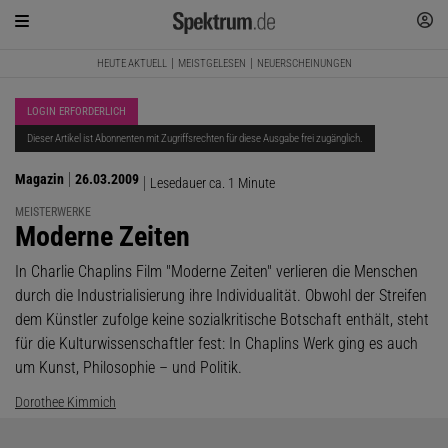
HEUTE AKTUELL
MEISTGELESEN
NEUERSCHEINUNGEN
LOGIN ERFORDERLICH
Dieser Artikel ist Abonnenten mit Zugriffsrechten für diese Ausgabe frei zugänglich.
Magazin
26.03.2009
Lesedauer ca. 1 Minute
MEISTERWERKE
:
Moderne Zeiten
In Charlie Chaplins Film "Moderne Zeiten" verlieren die Menschen
durch die Industrialisierung ihre Individualität. Obwohl der Streifen
dem Künstler zufolge keine sozialkritische Botschaft enthält, steht
für die Kulturwissenschaftler fest: In Chaplins Werk ging es auch
um Kunst, Philosophie – und Politik.
Dorothee Kimmich