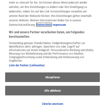
mehr so relevant für Sie. Sie können dieses Menü jederzeit wieder
Utiq verwalten
aufrufen, um Ihre Einstellungen zu ändern oder Ihre Einwilligung zu
Nutzungsbasierte Onlinewerbung
widerrufen, indem Sie auf den Link Voreinstellungen verwalten am
Alle Artikel
unteren Rand der Webseite klicken. Ihre Einstellungen gelten innerhalb
unseres Website. Weitere Informationen finden Sie in unserer
Impressum
Datenschutzerklärung.
Datenschutz
Impressum
WEITERE ANGEBOTE
Wir und unsere Partner verarbeiten Daten, um Folgendes
Angebote für Schulen
bereitzustellen:
Angebote für Institutionen
Verwendung genauer Standortdaten. Endgeräteeigenschaften zur
Sprachen lernen mit Gymglish
Identifikation aktiv abfragen. Speichern von oder Zugriff auf
Lexika
Informationen auf einem Endgerät. Personalisierte Werbung und Inhalte,
Messung von Werbeleistung und der Performance von Inhalten,
Für Spektrum schreiben
Zielgruppenforschung sowie Entwicklung und Verbesserung von
Zugänglichkeitserklärung
Angeboten.
Liste der Partner (Lieferanten)
WEBSEITEN
KielSCN
Wissenschaft in die Schulen
Akzeptieren
SciLogs
Alle ablehnen
Uns finden Sie auch hier:
Zwecke anzeigen