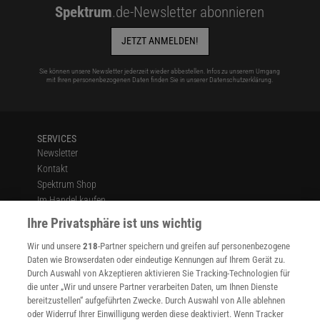
Spektrum
.de-Newsletter abonnieren
JETZT ANMELDEN!
Sie können unsere Newsletter jederzeit wieder abbestellen. Infos zu unserem Umgang
mit Ihren personenbezogenen Daten finden Sie in unserer
Datenschutzerklärung
.
SERVICES
Newsletter
Kontakt
Spektrum Shop
Im Handel kaufen
Presse
Ihre Privatsphäre ist uns wichtig
Verträge kündigen
Wir und unsere
218
-Partner speichern und greifen auf personenbezogene
Widerruf
Daten wie Browserdaten oder eindeutige Kennungen auf Ihrem Gerät zu.
INFO
Durch Auswahl von Akzeptieren aktivieren Sie Tracking-Technologien für
Mediadaten
die unter „Wir und unsere Partner verarbeiten Daten, um Ihnen Dienste
bereitzustellen“ aufgeführten Zwecke. Durch Auswahl von Alle ablehnen
Datenschutz
oder Widerruf Ihrer Einwilligung werden diese deaktiviert. Wenn Tracker
Nutzungsbedingungen