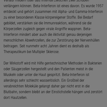
Verlauf mildern oder das Intervall zwischen zwei Schüben
verlängern können. Beta-Interferon ist eines davon. Es wurde 1957
entdeckt und gehört zusammen mit Alpha- und Gamma-Interferon
zu einer besonderen Klasse körpereigener Stoffe. Bei Bedarf
gebildet, verstärken sie die Immunreaktion, während sie die
Körperzellen zugleich gegen virale Angriffe wappnen. Beta-
Interferon mindert aber auch die Aktivität genau derjenigen
menschlichen Abwehrzellen, die zur Zerstörung der Nervenhüllen
beitragen. Seit nunmehr acht Jahren dient es deshalb als
Therapeutikum bei Multipler Sklerose.
Der Wirkstoff wird mit Hilfe gentechnischer Methoden in Bakterien
oder Säugerzellen hergestellt und den Patienten meist in die
Muskeln oder unter die Haut gespritzt. Beta-Interferon ist
allerdings sehr schlecht wasserlöslich. Ein Großteil der
verabreichten Moleküle gelangt daher gar nicht erst in die
Blutbahn, sondern bleibt an der Einstichstelle hängen und zerstört
dort Hautzellen.