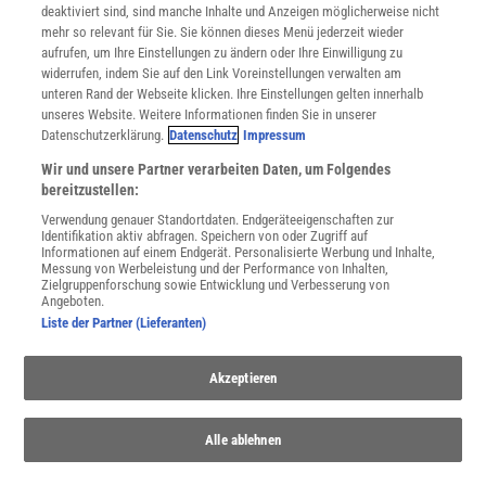
deaktiviert sind, sind manche Inhalte und Anzeigen möglicherweise nicht
Cookie-Einstellungen
mehr so relevant für Sie. Sie können dieses Menü jederzeit wieder
Utiq verwalten
aufrufen, um Ihre Einstellungen zu ändern oder Ihre Einwilligung zu
Nutzungsbasierte Onlinewerbung
widerrufen, indem Sie auf den Link Voreinstellungen verwalten am
Alle Artikel
unteren Rand der Webseite klicken. Ihre Einstellungen gelten innerhalb
unseres Website. Weitere Informationen finden Sie in unserer
Impressum
Datenschutzerklärung.
Datenschutz
Impressum
WEITERE ANGEBOTE
Wir und unsere Partner verarbeiten Daten, um Folgendes
Angebote für Schulen
bereitzustellen:
Angebote für Institutionen
Verwendung genauer Standortdaten. Endgeräteeigenschaften zur
Sprachen lernen mit Gymglish
Identifikation aktiv abfragen. Speichern von oder Zugriff auf
Lexika
Informationen auf einem Endgerät. Personalisierte Werbung und Inhalte,
Messung von Werbeleistung und der Performance von Inhalten,
Für Spektrum schreiben
Zielgruppenforschung sowie Entwicklung und Verbesserung von
Zugänglichkeitserklärung
Angeboten.
Liste der Partner (Lieferanten)
WEBSEITEN
KielSCN
Akzeptieren
Wissenschaft in die Schulen
SciLogs
Alle ablehnen