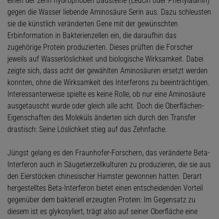
einen der zehn hydrophoben Bausteine (Leucin oder Phenylalanin)
gegen die Wasser liebende Aminosäure Serin aus. Dazu schleusten
sie die künstlich veränderten Gene mit der gewünschten
Erbinformation in Bakterienzellen ein, die daraufhin das
zugehörige Protein produzierten. Dieses prüften die Forscher
jeweils auf Wasserlöslichkeit und biologische Wirksamkeit. Dabei
zeigte sich, dass acht der gewählten Aminosäuren ersetzt werden
konnten, ohne die Wirksamkeit des Interferons zu beeinträchtigen.
Interessanterweise spielte es keine Rolle, ob nur eine Aminosäure
ausgetauscht wurde oder gleich alle acht. Doch die Oberflächen-
Eigenschaften des Moleküls änderten sich durch den Transfer
drastisch: Seine Löslichkeit stieg auf das Zehnfache.
Jüngst gelang es den Fraunhofer-Forschern, das veränderte Beta-
Interferon auch in Säugetierzellkulturen zu produzieren, die sie aus
den Eierstöcken chinesischer Hamster gewonnen hatten. Derart
hergestelltes Beta-Interferon bietet einen entscheidenden Vorteil
gegenüber dem bakteriell erzeugten Protein: Im Gegensatz zu
diesem ist es glykosyliert, trägt also auf seiner Oberfläche eine