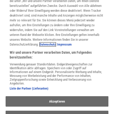
Mediadaten
die unter „Wir und unsere Partner verarbeiten Daten, um Ihnen Dienste
bereitzustellen“ aufgeführten Zwecke. Durch Auswahl von Alle ablehnen
Datenschutz
oder Widerruf Ihrer Einwilligung werden diese deaktiviert. Wenn Tracker
Nutzungsbedingungen
deaktiviert sind, sind manche Inhalte und Anzeigen möglicherweise nicht
Cookie-Einstellungen
mehr so relevant für Sie. Sie können dieses Menü jederzeit wieder
Utiq verwalten
aufrufen, um Ihre Einstellungen zu ändern oder Ihre Einwilligung zu
Nutzungsbasierte Onlinewerbung
widerrufen, indem Sie auf den Link Voreinstellungen verwalten am
Alle Artikel
unteren Rand der Webseite klicken. Ihre Einstellungen gelten innerhalb
unseres Website. Weitere Informationen finden Sie in unserer
Impressum
Datenschutzerklärung.
Datenschutz
Impressum
WEITERE ANGEBOTE
Wir und unsere Partner verarbeiten Daten, um Folgendes
Angebote für Schulen
bereitzustellen:
Angebote für Institutionen
Verwendung genauer Standortdaten. Endgeräteeigenschaften zur
Sprachen lernen mit Gymglish
Identifikation aktiv abfragen. Speichern von oder Zugriff auf
Lexika
Informationen auf einem Endgerät. Personalisierte Werbung und Inhalte,
Messung von Werbeleistung und der Performance von Inhalten,
Für Spektrum schreiben
Zielgruppenforschung sowie Entwicklung und Verbesserung von
Zugänglichkeitserklärung
Angeboten.
Liste der Partner (Lieferanten)
WEBSEITEN
KielSCN
Wissenschaft in die Schulen
Akzeptieren
SciLogs