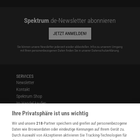
Spektrum
.de-Newsletter abonnieren
JETZT ANMELDEN!
Sie können unsere Newsletter jederzeit wieder abbestellen. Infos zu unserem Umgang
mit Ihren personenbezogenen Daten finden Sie in unserer
Datenschutzerklärung
.
SERVICES
Newsletter
Kontakt
Spektrum Shop
Im Handel kaufen
Presse
Ihre Privatsphäre ist uns wichtig
Verträge kündigen
Wir und unsere
218
-Partner speichern und greifen auf personenbezogene
Widerruf
Daten wie Browserdaten oder eindeutige Kennungen auf Ihrem Gerät zu.
INFO
Durch Auswahl von Akzeptieren aktivieren Sie Tracking-Technologien für