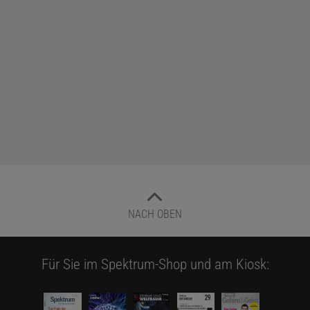
NACH OBEN
Für Sie im Spektrum-Shop und am Kiosk: