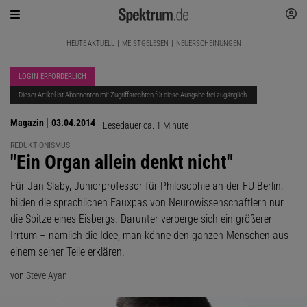
HEUTE AKTUELL
MEISTGELESEN
NEUERSCHEINUNGEN
LOGIN ERFORDERLICH
Dieser Artikel ist Abonnenten mit Zugriffsrechten für diese Ausgabe frei zugänglich.
Magazin
03.04.2014
Lesedauer ca. 1 Minute
REDUKTIONISMUS
:
"Ein Organ allein denkt nicht"
Für Jan Slaby, Juniorprofessor für Philosophie an der FU Berlin,
bilden die sprachlichen Fauxpas von Neurowissenschaftlern nur
die Spitze eines Eisbergs. Darunter verberge sich ein größerer
Irrtum – nämlich die Idee, man könne den ganzen Menschen aus
einem seiner Teile erklären.
von
Steve Ayan