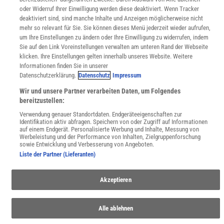
oder Widerruf Ihrer Einwilligung werden diese deaktiviert. Wenn Tracker
WEBSEITEN
deaktiviert sind, sind manche Inhalte und Anzeigen möglicherweise nicht
KielSCN
mehr so relevant für Sie. Sie können dieses Menü jederzeit wieder aufrufen,
Wissenschaft in die Schulen
um Ihre Einstellungen zu ändern oder Ihre Einwilligung zu widerrufen, indem
SciLogs
Sie auf den Link Voreinstellungen verwalten am unteren Rand der Webseite
klicken. Ihre Einstellungen gelten innerhalb unseres Website. Weitere
Informationen finden Sie in unserer
Datenschutzerklärung.
Datenschutz
Impressum
Uns finden Sie auch hier:
Wir und unsere Partner verarbeiten Daten, um Folgendes
bereitzustellen:
Verwendung genauer Standortdaten. Endgeräteeigenschaften zur
Identifikation aktiv abfragen. Speichern von oder Zugriff auf Informationen
auf einem Endgerät. Personalisierte Werbung und Inhalte, Messung von
Werbeleistung und der Performance von Inhalten, Zielgruppenforschung
sowie Entwicklung und Verbesserung von Angeboten.
Liste der Partner (Lieferanten)
Akzeptieren
Alle ablehnen