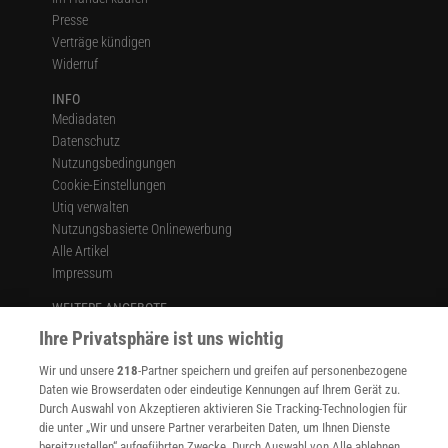
Presse
Verträge kündigen
Widerruf
INFO
Mediadaten
Datenschutz
Nutzungsbedingungen
Cookie-Einstellungen
Utiq verwalten
Nutzungsbasierte Onlinewerbung
Alle Artikel
Impressum
WEITERE ANGEBOTE
Angebote für Schulen
Ihre Privatsphäre ist uns wichtig
Angebote für Institutionen
Wir und unsere
218
-Partner speichern und greifen auf personenbezogene
Sprachen lernen mit Gymglish
Daten wie Browserdaten oder eindeutige Kennungen auf Ihrem Gerät zu.
Lexika
Durch Auswahl von Akzeptieren aktivieren Sie Tracking-Technologien für
Für Spektrum schreiben
die unter „Wir und unsere Partner verarbeiten Daten, um Ihnen Dienste
Zugänglichkeitserklärung
bereitzustellen“ aufgeführten Zwecke. Durch Auswahl von Alle ablehnen