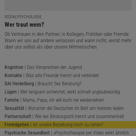
SOZIALPSYCHOLOGIE
:
Wer traut wem?
Ob Vertrauen in den Partner, in Kollegen, Politiker oder Fremde:
Wann wir uns auf andere verlassen und wann nicht, verrät mehr
über uns selbst als über unsere Mitmenschen.
Kognition
| Das Versprechen der Jugend
Kontakte
| Was alte Freunde trennt und verbindet
DAI Heidelberg
| Braucht Sex Beratung?
Lügen
| Wer langsam antwortet, wirkt schnell unglaubwürdig
Familie
| Mama, Papa, ich will euch nie wiedersehen!
Sexualität
| Worunter die Deutschen im Bett am meisten leiden
Partnerschaft
| Wie der Bindungsstil trennt und zusammenhält
Fremdgehen
| Ist unsere Beziehung noch zu retten?
Psychische Gesundheit
| »Psychotherapie per Video wirkt ähnlich