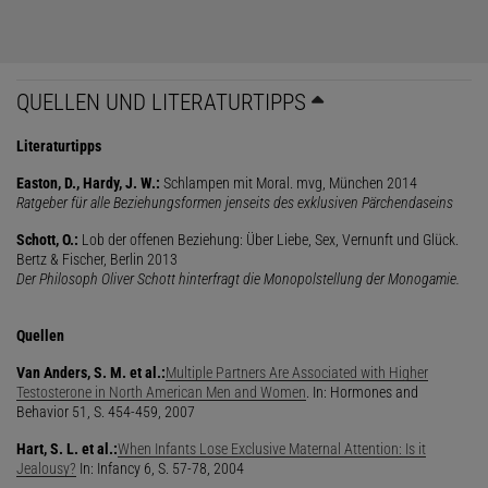
QUELLEN UND LITERATURTIPPS
Literaturtipps
Easton, D., Hardy, J. W.:
Schlampen mit Moral. mvg, München 2014
Ratgeber für alle Beziehungsformen jenseits des exklusiven Pärchendaseins
Schott, O.:
Lob der offenen Beziehung: Über Liebe, Sex, Vernunft und Glück.
Bertz & Fischer, Berlin 2013
Der Philosoph Oliver Schott hinterfragt die Monopolstellung der Monogamie.
Quellen
Van Anders, S. M. et al.:
Multiple Partners Are Associated with Higher
Testoster­one in North American Men and Women
. In: Hormones and
Behavior 51, S. 454-459, 2007
Hart, S. L. et al.:
When Infants Lose Exclusive Maternal Attention: Is it
Jealousy?
In: Infancy 6, S. 57-78, 2004