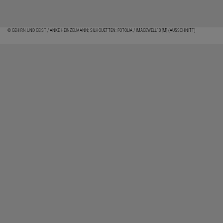
© GEHIRN UND GEIST / ANKE HEINZELMANN; SILHOUETTEN: FOTOLIA / IMAGEWELL10 [M] (AUSSCHNITT)