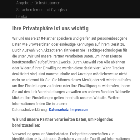
Angebote für Institutionen
Sprachen lernen mit Gymglish
Lexika
Für Spektrum schreiben
Ihre Privatsphäre ist uns wichtig
Zugänglichkeitserklärung
Wir und unsere
218
-Partner speichern und greifen auf personenbezogene
WEBSEITEN
Daten wie Browserdaten oder eindeutige Kennungen auf Ihrem Gerät zu.
KielSCN
Durch Auswahl von Akzeptieren aktivieren Sie Tracking-Technologien für
Wissenschaft in die Schulen
die unter „Wir und unsere Partner verarbeiten Daten, um Ihnen Dienste
SciLogs
bereitzustellen“ aufgeführten Zwecke. Durch Auswahl von Alle ablehnen
oder Widerruf Ihrer Einwilligung werden diese deaktiviert. Wenn Tracker
deaktiviert sind, sind manche Inhalte und Anzeigen möglicherweise nicht
mehr so relevant für Sie. Sie können dieses Menü jederzeit wieder aufrufen,
Uns finden Sie auch hier:
um Ihre Einstellungen zu ändern oder Ihre Einwilligung zu widerrufen, indem
Sie auf den Link Voreinstellungen verwalten am unteren Rand der Webseite
klicken. Ihre Einstellungen gelten innerhalb unseres Website. Weitere
Informationen finden Sie in unserer
Datenschutzerklärung.
Datenschutz
Impressum
Wir und unsere Partner verarbeiten Daten, um Folgendes
bereitzustellen:
Verwendung genauer Standortdaten. Endgeräteeigenschaften zur
Identifikation aktiv abfragen. Speichern von oder Zugriff auf Informationen