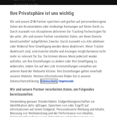
Im Handel kaufen
Presse
Ihre Privatsphäre ist uns wichtig
Verträge kündigen
Wir und unsere
218
-Partner speichern und greifen auf personenbezogene
Widerruf
Daten wie Browserdaten oder eindeutige Kennungen auf Ihrem Gerät zu.
INFO
Durch Auswahl von Akzeptieren aktivieren Sie Tracking-Technologien für
Mediadaten
die unter „Wir und unsere Partner verarbeiten Daten, um Ihnen Dienste
bereitzustellen“ aufgeführten Zwecke. Durch Auswahl von Alle ablehnen
Datenschutz
oder Widerruf Ihrer Einwilligung werden diese deaktiviert. Wenn Tracker
Nutzungsbedingungen
deaktiviert sind, sind manche Inhalte und Anzeigen möglicherweise nicht
Cookie-Einstellungen
mehr so relevant für Sie. Sie können dieses Menü jederzeit wieder
Utiq verwalten
aufrufen, um Ihre Einstellungen zu ändern oder Ihre Einwilligung zu
Nutzungsbasierte Onlinewerbung
widerrufen, indem Sie auf den Link Voreinstellungen verwalten am
Alle Artikel
unteren Rand der Webseite klicken. Ihre Einstellungen gelten innerhalb
unseres Website. Weitere Informationen finden Sie in unserer
Impressum
Datenschutzerklärung.
Datenschutz
Impressum
WEITERE ANGEBOTE
Wir und unsere Partner verarbeiten Daten, um Folgendes
Angebote für Schulen
bereitzustellen:
Angebote für Institutionen
Verwendung genauer Standortdaten. Endgeräteeigenschaften zur
Sprachen lernen mit Gymglish
Identifikation aktiv abfragen. Speichern von oder Zugriff auf
Lexika
Informationen auf einem Endgerät. Personalisierte Werbung und Inhalte,
Messung von Werbeleistung und der Performance von Inhalten,
Für Spektrum schreiben