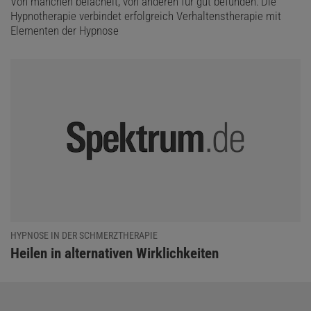
Von manchen belächelt, von anderen für gut befunden: Die
Hypnotherapie verbindet erfolgreich Verhaltenstherapie mit
Elementen der Hypnose
HYPNOSE IN DER SCHMERZTHERAPIE
:
Heilen in alternativen Wirklichkeiten