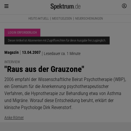
HEUTE AKTUELL
MEISTGELESEN
NEUERSCHEINUNGEN
LOGIN ERFORDERLICH
Dieser Artikel ist Abonnenten mit Zugriffsrechten für diese Ausgabe frei zugänglich.
Magazin
13.04.2007
Lesedauer ca. 1 Minute
INTERVIEW
:
"Raus aus der Grauzone"
2006 empfahl der Wissenschaftliche Beirat Psychotherapie (WBP),
ein Gremium für die Anerkennung psychotherapeutischer
Verfahren, die Hypnotherapie zur Behandlung etwa von Asthma
und Migräne. Worauf diese Entscheidung beruht, erklärt der
klinische Psychologe Dirk Revenstorf.
Anke Römer