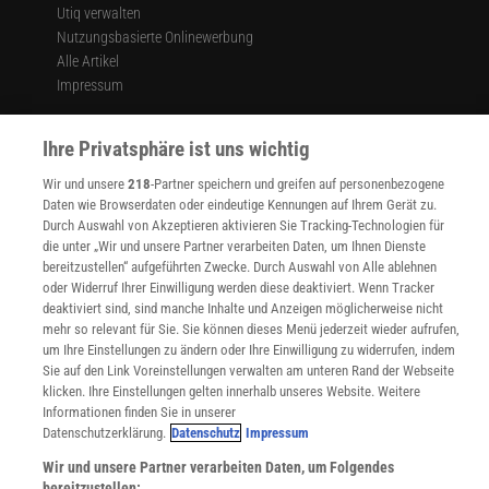
Utiq verwalten
Nutzungsbasierte Onlinewerbung
Alle Artikel
Impressum
WEITERE ANGEBOTE
Angebote für Schulen
Ihre Privatsphäre ist uns wichtig
Angebote für Institutionen
Wir und unsere
218
-Partner speichern und greifen auf personenbezogene
Sprachen lernen mit Gymglish
Daten wie Browserdaten oder eindeutige Kennungen auf Ihrem Gerät zu.
Lexika
Durch Auswahl von Akzeptieren aktivieren Sie Tracking-Technologien für
Für Spektrum schreiben
die unter „Wir und unsere Partner verarbeiten Daten, um Ihnen Dienste
Zugänglichkeitserklärung
bereitzustellen“ aufgeführten Zwecke. Durch Auswahl von Alle ablehnen
oder Widerruf Ihrer Einwilligung werden diese deaktiviert. Wenn Tracker
WEBSEITEN
deaktiviert sind, sind manche Inhalte und Anzeigen möglicherweise nicht
KielSCN
mehr so relevant für Sie. Sie können dieses Menü jederzeit wieder aufrufen,
Wissenschaft in die Schulen
um Ihre Einstellungen zu ändern oder Ihre Einwilligung zu widerrufen, indem
Sie auf den Link Voreinstellungen verwalten am unteren Rand der Webseite
SciLogs
klicken. Ihre Einstellungen gelten innerhalb unseres Website. Weitere
Informationen finden Sie in unserer
Datenschutzerklärung.
Datenschutz
Impressum
Uns finden Sie auch hier:
Wir und unsere Partner verarbeiten Daten, um Folgendes
bereitzustellen: