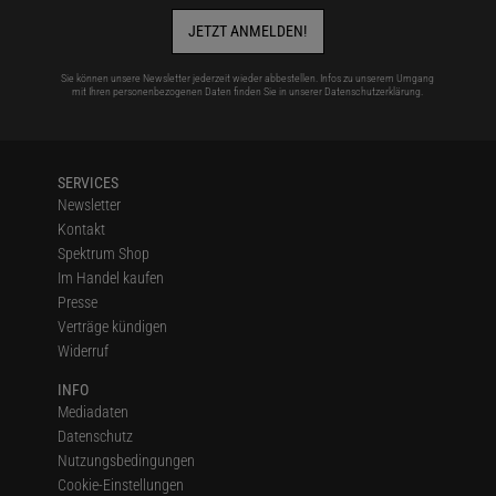
JETZT ANMELDEN!
Sie können unsere Newsletter jederzeit wieder abbestellen. Infos zu unserem Umgang
mit Ihren personenbezogenen Daten finden Sie in unserer
Datenschutzerklärung
.
SERVICES
Newsletter
Kontakt
Spektrum Shop
Im Handel kaufen
Presse
Verträge kündigen
Widerruf
INFO
Mediadaten
Datenschutz
Nutzungsbedingungen
Cookie-Einstellungen