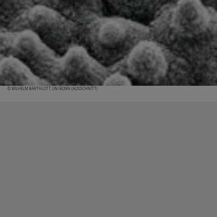
© WILHELM BARTHLOTT, UNI BONN (AUSSCHNITT)