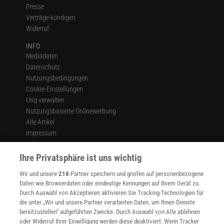
Presse
Verträge kündigen
Widerruf
INFO
Mediadaten
Datenschutz
Nutzungsbedingungen
Cookie-Einstellungen
Utiq verwalten
Nutzungsbasierte Onlinewerbung
Alle Artikel
Impressum
WEITERE ANGEBOTE
Ihre Privatsphäre ist uns wichtig
Angebote für Schulen
Angebote für Institutionen
Wir und unsere
218
-Partner speichern und greifen auf personenbezogene
Sprachen lernen mit Gymglish
Daten wie Browserdaten oder eindeutige Kennungen auf Ihrem Gerät zu.
Durch Auswahl von Akzeptieren aktivieren Sie Tracking-Technologien für
Lexika
die unter „Wir und unsere Partner verarbeiten Daten, um Ihnen Dienste
Für Spektrum schreiben
bereitzustellen“ aufgeführten Zwecke. Durch Auswahl von Alle ablehnen
Zugänglichkeitserklärung
oder Widerruf Ihrer Einwilligung werden diese deaktiviert. Wenn Tracker