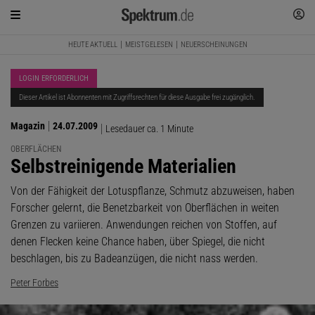
HEUTE AKTUELL
MEISTGELESEN
NEUERSCHEINUNGEN
LOGIN ERFORDERLICH
Dieser Artikel ist Abonnenten mit Zugriffsrechten für diese Ausgabe frei zugänglich.
Magazin
24.07.2009
Lesedauer ca. 1 Minute
OBERFLÄCHEN
:
Selbstreinigende Materialien
Von der Fähigkeit der Lotuspflanze, Schmutz abzuweisen, haben
Forscher gelernt, die Benetzbarkeit von Oberflächen in weiten
Grenzen zu variieren. Anwendungen reichen von Stoffen, auf
denen Flecken keine Chance haben, über Spiegel, die nicht
beschlagen, bis zu Badeanzügen, die nicht nass werden.
Peter Forbes