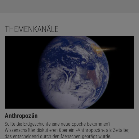
THEMENKANÄLE
Anthropozän
Sollte die Erdgeschichte eine neue Epoche bekommen?
Wissenschaftler diskutieren über ein »Anthropozän« als Zeitalter,
das entscheidend durch den Menschen geprägt wurde.