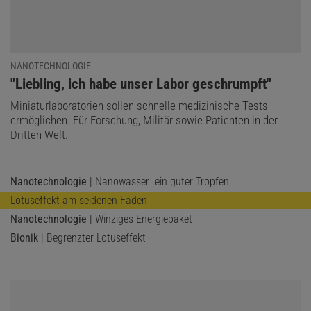
NANOTECHNOLOGIE
:
"Liebling, ich habe unser Labor geschrumpft"
Miniaturlaboratorien sollen schnelle medizinische Tests
ermöglichen. Für Forschung, Militär sowie Patienten in der
Dritten Welt.
Nanotechnologie
| Nanowasser  ein guter Tropfen
Lotuseffekt am seidenen Faden
Nanotechnologie
| Winziges Energiepaket
Bionik
| Begrenzter Lotuseffekt