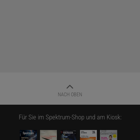
NACH OBEN
Für Sie im Spektrum-Shop und am Kiosk: