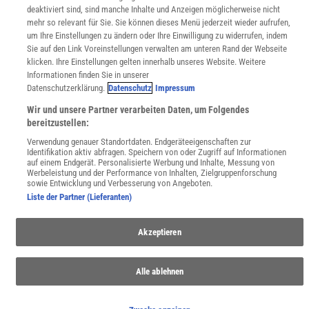
deaktiviert sind, sind manche Inhalte und Anzeigen möglicherweise nicht
WEBSEITEN
mehr so relevant für Sie. Sie können dieses Menü jederzeit wieder aufrufen,
KielSCN
um Ihre Einstellungen zu ändern oder Ihre Einwilligung zu widerrufen, indem
Wissenschaft in die Schulen
Sie auf den Link Voreinstellungen verwalten am unteren Rand der Webseite
SciLogs
klicken. Ihre Einstellungen gelten innerhalb unseres Website. Weitere
Informationen finden Sie in unserer
Datenschutzerklärung.
Datenschutz
Impressum
Wir und unsere Partner verarbeiten Daten, um Folgendes
Uns finden Sie auch hier:
bereitzustellen:
Verwendung genauer Standortdaten. Endgeräteeigenschaften zur
Identifikation aktiv abfragen. Speichern von oder Zugriff auf Informationen
auf einem Endgerät. Personalisierte Werbung und Inhalte, Messung von
Werbeleistung und der Performance von Inhalten, Zielgruppenforschung
sowie Entwicklung und Verbesserung von Angeboten.
Liste der Partner (Lieferanten)
Akzeptieren
Alle ablehnen