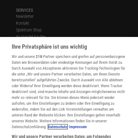
SERVICES
Newsletter
Kontakt
Spektrum Shop
Im Handel kaufen
Presse
Ihre Privatsphäre ist uns wichtig
Verträge kündigen
Wir und unsere
218
-Partner speichern und greifen auf personenbezogene
Widerruf
Daten wie Browserdaten oder eindeutige Kennungen auf Ihrem Gerät zu.
INFO
Durch Auswahl von Akzeptieren aktivieren Sie Tracking-Technologien für
Mediadaten
die unter „Wir und unsere Partner verarbeiten Daten, um Ihnen Dienste
bereitzustellen“ aufgeführten Zwecke. Durch Auswahl von Alle ablehnen
Datenschutz
oder Widerruf Ihrer Einwilligung werden diese deaktiviert. Wenn Tracker
Nutzungsbedingungen
deaktiviert sind, sind manche Inhalte und Anzeigen möglicherweise nicht
Cookie-Einstellungen
mehr so relevant für Sie. Sie können dieses Menü jederzeit wieder
Utiq verwalten
aufrufen, um Ihre Einstellungen zu ändern oder Ihre Einwilligung zu
Nutzungsbasierte Onlinewerbung
widerrufen, indem Sie auf den Link Voreinstellungen verwalten am
Alle Artikel
unteren Rand der Webseite klicken. Ihre Einstellungen gelten innerhalb
unseres Website. Weitere Informationen finden Sie in unserer
Impressum
Datenschutzerklärung.
Datenschutz
Impressum
WEITERE ANGEBOTE
Wir und unsere Partner verarbeiten Daten, um Folgendes