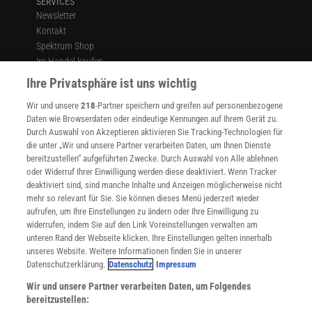
SERVICES
Newsletter
Kontakt
Spektrum Shop
Im Handel kaufen
Presse
Ihre Privatsphäre ist uns wichtig
Verträge kündigen
Wir und unsere
218
-Partner speichern und greifen auf personenbezogene
Widerruf
Daten wie Browserdaten oder eindeutige Kennungen auf Ihrem Gerät zu.
INFO
Durch Auswahl von Akzeptieren aktivieren Sie Tracking-Technologien für
Mediadaten
die unter „Wir und unsere Partner verarbeiten Daten, um Ihnen Dienste
bereitzustellen“ aufgeführten Zwecke. Durch Auswahl von Alle ablehnen
Datenschutz
oder Widerruf Ihrer Einwilligung werden diese deaktiviert. Wenn Tracker
Nutzungsbedingungen
deaktiviert sind, sind manche Inhalte und Anzeigen möglicherweise nicht
Cookie-Einstellungen
mehr so relevant für Sie. Sie können dieses Menü jederzeit wieder
Utiq verwalten
aufrufen, um Ihre Einstellungen zu ändern oder Ihre Einwilligung zu
Nutzungsbasierte Onlinewerbung
widerrufen, indem Sie auf den Link Voreinstellungen verwalten am
Alle Artikel
unteren Rand der Webseite klicken. Ihre Einstellungen gelten innerhalb
unseres Website. Weitere Informationen finden Sie in unserer
Impressum
Datenschutzerklärung.
Datenschutz
Impressum
WEITERE ANGEBOTE
Wir und unsere Partner verarbeiten Daten, um Folgendes
Angebote für Schulen
bereitzustellen:
Angebote für Institutionen