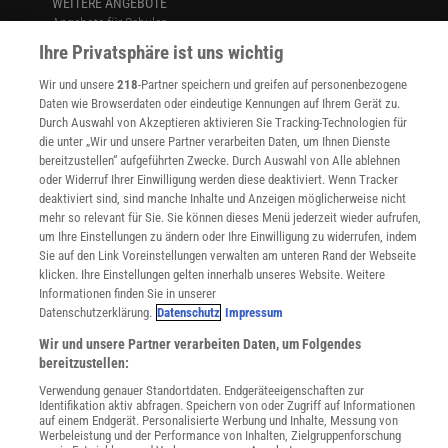
WEITERE ANGEBOTE
Angebote für Schulen
Angebote für Institutionen
Ihre Privatsphäre ist uns wichtig
Sprachen lernen mit Gymglish
Wir und unsere
218
-Partner speichern und greifen auf personenbezogene
Lexika
Daten wie Browserdaten oder eindeutige Kennungen auf Ihrem Gerät zu.
Für Spektrum schreiben
Durch Auswahl von Akzeptieren aktivieren Sie Tracking-Technologien für
Zugänglichkeitserklärung
die unter „Wir und unsere Partner verarbeiten Daten, um Ihnen Dienste
bereitzustellen“ aufgeführten Zwecke. Durch Auswahl von Alle ablehnen
WEBSEITEN
oder Widerruf Ihrer Einwilligung werden diese deaktiviert. Wenn Tracker
KielSCN
deaktiviert sind, sind manche Inhalte und Anzeigen möglicherweise nicht
Wissenschaft in die Schulen
mehr so relevant für Sie. Sie können dieses Menü jederzeit wieder aufrufen,
SciLogs
um Ihre Einstellungen zu ändern oder Ihre Einwilligung zu widerrufen, indem
Sie auf den Link Voreinstellungen verwalten am unteren Rand der Webseite
klicken. Ihre Einstellungen gelten innerhalb unseres Website. Weitere
Informationen finden Sie in unserer
Uns finden Sie auch hier:
Datenschutzerklärung.
Datenschutz
Impressum
Wir und unsere Partner verarbeiten Daten, um Folgendes
bereitzustellen:
Verwendung genauer Standortdaten. Endgeräteeigenschaften zur
Identifikation aktiv abfragen. Speichern von oder Zugriff auf Informationen
auf einem Endgerät. Personalisierte Werbung und Inhalte, Messung von
Werbeleistung und der Performance von Inhalten, Zielgruppenforschung