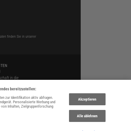
ten finden Sie in unserer
ITEN
N
chaft in die
n
endes bereitzustellen:
s
 zur Identifikation aktiv abfragen.
Akzeptieren
Endgerät. Personalisierte Werbung und
 von Inhalten, Zielgruppenforschung
Alle ablehnen