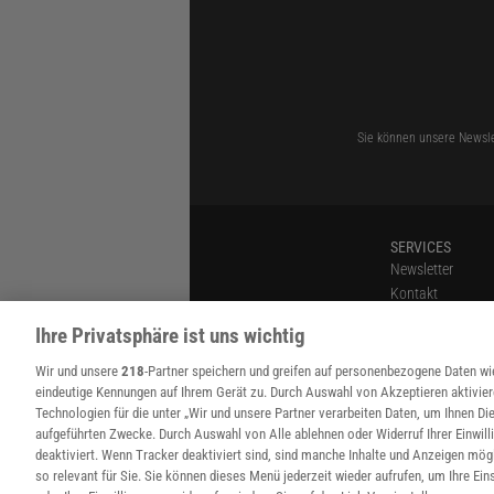
Sie können unsere Newsle
SERVICES
Newsletter
Kontakt
Spektrum Shop
Ihre Privatsphäre ist uns wichtig
Im Handel kaufe
Presse
Wir und unsere
218
-Partner speichern und greifen auf personenbezogene Daten w
Verträge kündige
eindeutige Kennungen auf Ihrem Gerät zu. Durch Auswahl von Akzeptieren aktivier
Technologien für die unter „Wir und unsere Partner verarbeiten Daten, um Ihnen Die
Widerruf
aufgeführten Zwecke. Durch Auswahl von Alle ablehnen oder Widerruf Ihrer Einwill
deaktiviert. Wenn Tracker deaktiviert sind, sind manche Inhalte und Anzeigen mög
so relevant für Sie. Sie können dieses Menü jederzeit wieder aufrufen, um Ihre Ein