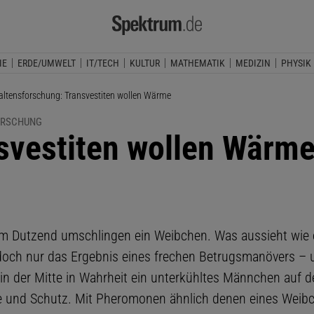
IE
ERDE/UMWELT
IT/TECH
KULTUR
MATHEMATIK
MEDIZIN
PHYSIK
lle Seite:
altensforschung: Transvestiten wollen Wärme
ORSCHUNG
svestiten wollen Wärm
 Dutzend umschlingen ein Weibchen. Was aussieht wie e
jedoch nur das Ergebnis eines frechen Betrugsmanövers – 
in der Mitte in Wahrheit ein unterkühltes Männchen auf d
und Schutz. Mit Pheromonen ähnlich denen eines Weibc