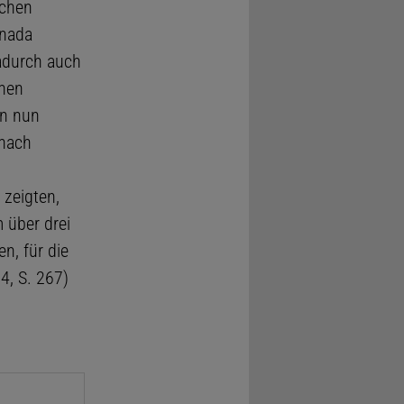
ichen
anada
dadurch auch
chen
en nun
 nach
zeigten,
 über drei
n, für die
14, S. 267)