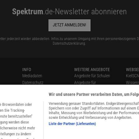
Spektrum
.de-Newsletter abonnieren
JETZT ANMELDEN!
tter jederzeit wieder abbestellen. Infos zu unserem Umgang mit Ihren personenbezogenen Da
Datenschutzerklärung
.
INFO
WEITERE ANGEBOTE
WEBSE
Mediadaten
Angebote für Schulen
KielSC
Datenschutz
Angebote für
Wissens
Nutzungsbedingungen
Institutionen
Schule
Wir und unsere Partner verarbeiten Daten, um Folg
n
Cookie-Einstellungen
Sprachen lernen mit
SciLog
Utiq verwalten
Gymglish
Verwendung genauer Standortdaten. Endgeräteeigenschaften
ie Browserdaten oder
Speichern von oder Zugriff auf Informationen auf einem 
n
Nutzungsbasierte
Lexika
en Sie Tracking-
Inhalte, Messung von Werbeleistung und der Performance
nste bereitzustellen“
Onlinewerbung
Für Spektrum schreiben
sowie Entwicklung und Verbesserung von Angeboten.
igung werden diese
Alle Artikel
Zugänglichkeitserklärung
Liste der Partner (Lieferanten)
licherweise nicht mehr
Impressum
stellungen zu ändern