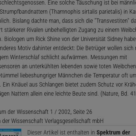
schlechtsgenossen. Eine solche Täuschung ist bei männl
 Strumpfbandnattern (Thamnophis sirtalis parietalis) in K
lich. Bislang dachte man, dass sich die "Transvestiten" 
t stärkerer Rivalen unbehelligten Zugang zu einem Weib
n. Biologen um Rick Shine von der Universität Sidney hab
anderes Motiv dahinter entdeckt: Die Betrüger wollen sich
em Winterschlaf schlicht aufwärmen. Messungen mit
ensoren an unterkühlten lebenden sowie toten Weibchen 
tümmel liebeshungriger Männchen die Temperatur oft um
. Ein Knäuel aus Schlangen bietet zudem Schutz vor Krähe
ägen Nattern allein eine leichte Beute sind. (Nature, Bd. 4
um der Wissenschaft 1 / 2002, Seite 26
der Wissenschaft Verlagsgesellschaft mbH
Dieser Artikel ist enthalten in
Spektrum der