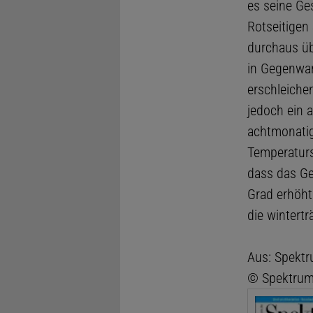
es seine Ge
Rotseitigen
durchaus üb
in Gegenwar
erschleiche
jedoch ein 
achtmonatig
Temperaturs
dass das Ge
Grad erhöht
die wintertr
Aus: Spektr
© Spektrum 