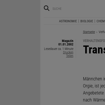
ASTRONOMIE
BIOLOGIE
CHEM
Startseite
Aktue
Verh
VERHALTENSF
Magazin
01.01.2002
:
Tran
Lesedauer ca. 1 Minute
Drucken
Teilen
Männchen im
Orgie, ist 
Angebetete 
nach Wärme 