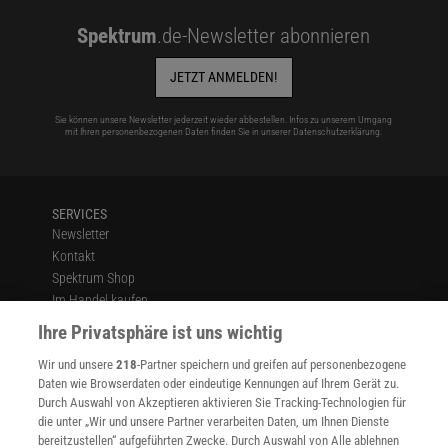
Spektrum
.de-Newsletter abonnieren
JETZT ANMELDEN!
Sie können unsere Newsletter jederzeit wieder abbestellen. Infos zu unserem Umgang
mit Ihren personenbezogenen Daten finden Sie in unserer
Datenschutzerklärung
.
SERVICES
Newsletter
Kontakt
Spektrum Shop
Im Handel kaufen
Presse
Ihre Privatsphäre ist uns wichtig
Verträge kündigen
Wir und unsere
218
-Partner speichern und greifen auf personenbezogene
Widerruf
Daten wie Browserdaten oder eindeutige Kennungen auf Ihrem Gerät zu.
INFO
Durch Auswahl von Akzeptieren aktivieren Sie Tracking-Technologien für
Mediadaten
die unter „Wir und unsere Partner verarbeiten Daten, um Ihnen Dienste
bereitzustellen“ aufgeführten Zwecke. Durch Auswahl von Alle ablehnen
Datenschutz