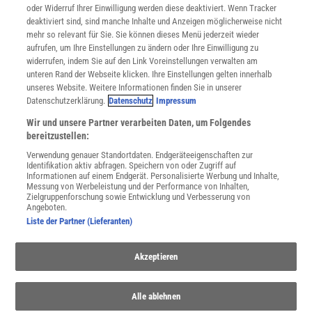
oder Widerruf Ihrer Einwilligung werden diese deaktiviert. Wenn Tracker
Nutzungsbedingungen
deaktiviert sind, sind manche Inhalte und Anzeigen möglicherweise nicht
Cookie-Einstellungen
mehr so relevant für Sie. Sie können dieses Menü jederzeit wieder
Utiq verwalten
aufrufen, um Ihre Einstellungen zu ändern oder Ihre Einwilligung zu
Nutzungsbasierte Onlinewerbung
widerrufen, indem Sie auf den Link Voreinstellungen verwalten am
Alle Artikel
unteren Rand der Webseite klicken. Ihre Einstellungen gelten innerhalb
unseres Website. Weitere Informationen finden Sie in unserer
Impressum
Datenschutzerklärung.
Datenschutz
Impressum
WEITERE ANGEBOTE
Wir und unsere Partner verarbeiten Daten, um Folgendes
Angebote für Schulen
bereitzustellen:
Angebote für Institutionen
Verwendung genauer Standortdaten. Endgeräteeigenschaften zur
Sprachen lernen mit Gymglish
Identifikation aktiv abfragen. Speichern von oder Zugriff auf
Lexika
Informationen auf einem Endgerät. Personalisierte Werbung und Inhalte,
Messung von Werbeleistung und der Performance von Inhalten,
Für Spektrum schreiben
Zielgruppenforschung sowie Entwicklung und Verbesserung von
Zugänglichkeitserklärung
Angeboten.
Liste der Partner (Lieferanten)
WEBSEITEN
KielSCN
Wissenschaft in die Schulen
Akzeptieren
SciLogs
Alle ablehnen