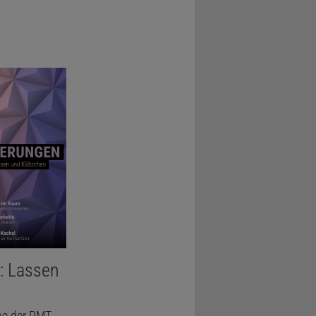
: Lassen
be der PMT