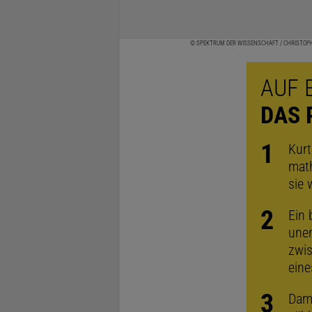
© SPEKTRUM DER WISSENSCHAFT / CHRISTOP
AUF 
DAS 
Kurt
math
sie 
Ein 
unen
zwi
eine
Dami