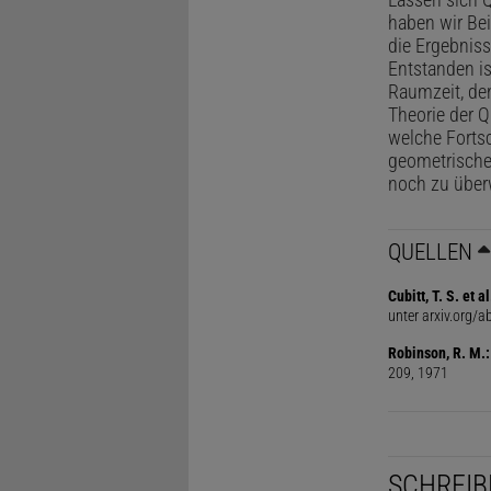
haben wir Bei
die Ergebniss
Entstanden is
Raumzeit, de
Theorie der Q
welche Fortsc
geometrische
noch zu über
QUELLEN
Cubitt, T. S. et al
unter arxiv.org/
Robinson, R. M.
209, 1971
SCHREIB