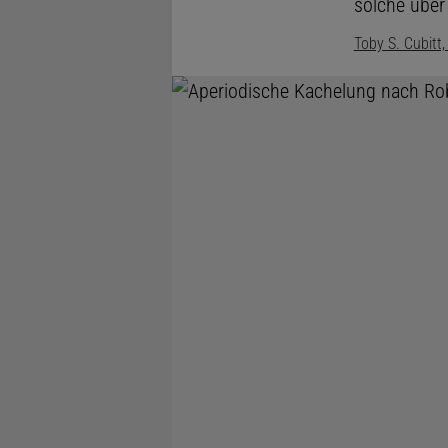
solche über
Toby S. Cubitt