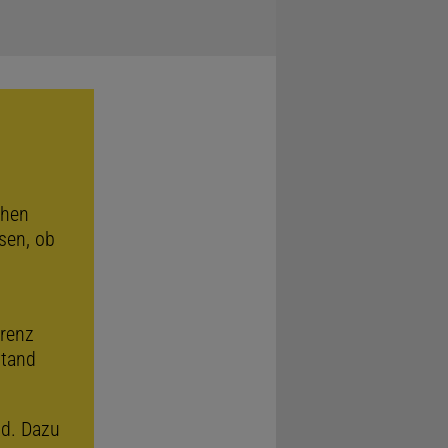
chen
sen, ob
erenz
stand
nd. Dazu