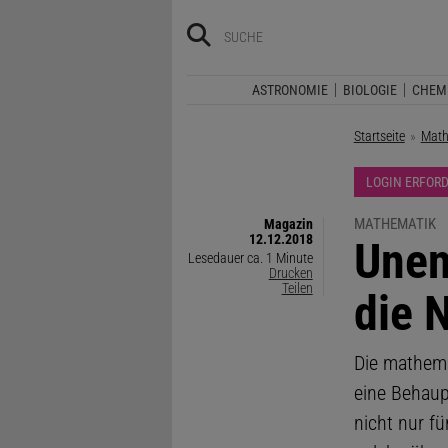
ASTRONOMIE
BIOLOGIE
CHEM
Startseite
Math
LOGIN ERFOR
MATHEMATIK
Magazin
12.12.2018
:
Unen
Lesedauer ca. 1 Minute
Drucken
Teilen
die 
Die mathema
eine Behaup
nicht nur f