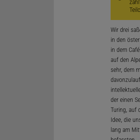
zähl
Teil
Wir drei sa
in den öste
in dem Café
auf den Alp
sehr, dem m
davonzulauf
intellektue
der einen S
Turing, auf
Idee, die u
lang am Mit
befassten.