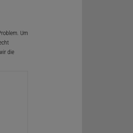
 Problem. Um
echt
ir die