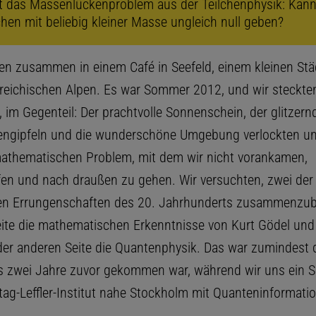
t das Massenlückenproblem aus der Teilchenphysik: Kann
chen mit beliebig kleiner Masse ungleich null geben?
ßen zusammen in einem Café in Seefeld, einem kleinen Stä
rreichischen Alpen. Es war Sommer 2012, und wir steckten
, im Gegenteil: Der prachtvolle Sonnenschein, der glitzer
engipfeln und die wunderschöne Umgebung verlockten uns
athematischen Problem, mit dem wir nicht voran­kamen,
en und nach draußen zu gehen. Wir versuchten, zwei der
llen Errungenschaften des 20. Jahrhunderts zusammenzub
eite die mathematischen Erkenntnisse von Kurt Gödel und
 der anderen Seite die Quantenphysik. Das war zumindest 
ns zwei Jahre zuvor gekommen war, während wir uns ein 
tag-Leffler-Institut nahe Stockholm mit Quanteninformati