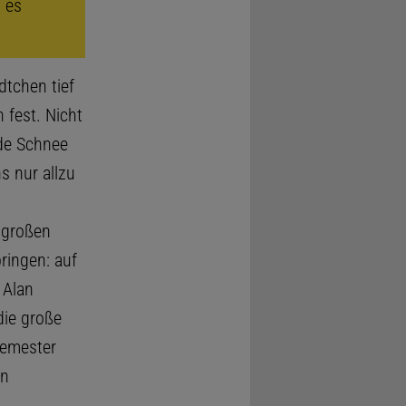
 es
dtchen tief
 fest. Nicht
nde Schnee
 nur allzu
 großen
ringen: auf
 Alan
die große
Semester
on