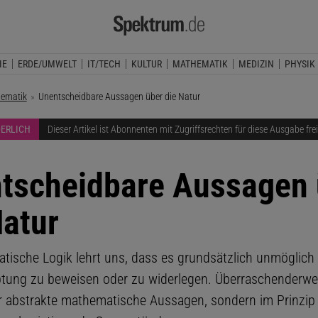
IE
ERDE/UMWELT
IT/TECH
KULTUR
MATHEMATIK
MEDIZIN
PHYSIK
ematik
Aktuelle Seite:
Unentscheidbare Aussagen über die Natur
DERLICH
Dieser Artikel ist Abonnenten mit Zugriffsrechten für diese Ausgabe fre
tscheidbare Aussagen 
Natur
tische Logik lehrt uns, dass es grundsätzlich unmöglich 
tung zu beweisen oder zu widerlegen. Überraschenderwei
ür abstrakte mathematische Aussagen, sondern im Prinzip