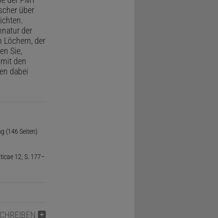
scher über
ichten.
nnatur der
 Löchern, der
en Sie,
 mit den
en dabei
g (146 Seiten)
ticae 12, S. 177–
SCHREIBEN