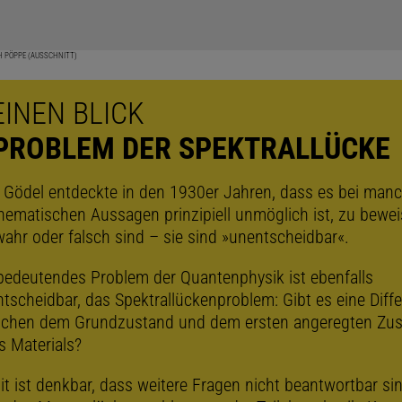
H PÖPPE (AUSSCHNITT)
EINEN BLICK
PROBLEM DER SPEKTRALLÜCKE
 Gödel entdeckte in den 1930er Jahren, dass es bei man
ematischen Aussagen prinzipiell unmöglich ist, zu bewei
wahr oder falsch sind – sie sind »unentscheidbar«.
bedeutendes Problem der Quantenphysik ist ebenfalls
tscheidbar, das Spektrallückenproblem: Gibt es eine Diff
schen dem Grundzustand und dem ersten angeregten Zu
s Materials?
t ist denkbar, dass weitere Fragen nicht beantwortbar si