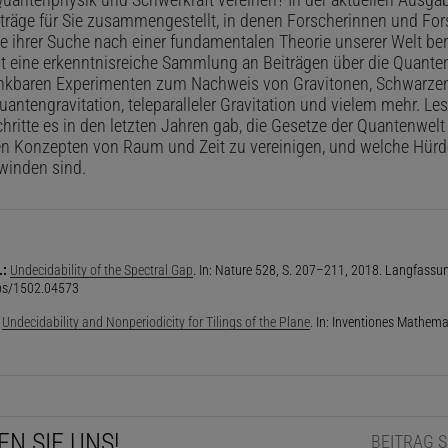
träge für Sie zusammengestellt, in denen Forscherinnen und For
e ihrer Suche nach einer fundamentalen Theorie unserer Welt ber
t eine erkenntnisreiche Sammlung an Beiträgen über die Quante
nkbaren Experimenten zum Nachweis von Gravitonen, Schwarzen
uantengravitation, teleparalleler Gravitation und vielem mehr. Les
hritte es in den letzten Jahren gab, die Gesetze der Quantenwelt
n Konzepten von Raum und Zeit zu vereinigen, und welche Hürd
winden sind.
.:
Undecidability of the Spectral Gap
. In: Nature 528, S. 207–211, 2018. Langfassun
abs/1502.04573
:
Undecidability and Nonperiodicity for Tilings of the Plane
. In: Inventiones Mathema
EN SIE UNS!
BEITRAG 