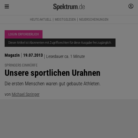
HEUTE AKTUELL
MEISTGELESEN
NEUERSCHEINUNGEN
LOGIN ERFORDERLICH
Dieser Artikel ist Abonnenten mit Zugriffsrechten für diese Ausgabe frei zugänglich.
Magazin
19.07.2013
Lesedauer ca. 1 Minute
SPRINGERS EINWÜRFE
:
Unsere sportlichen Urahnen
Die ersten Menschen waren gut gebaute Athleten.
von
Michael Springer