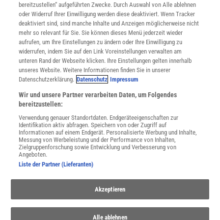
bereitzustellen“ aufgeführten Zwecke. Durch Auswahl von Alle ablehnen
Datenschutz
oder Widerruf Ihrer Einwilligung werden diese deaktiviert. Wenn Tracker
Nutzungsbedingungen
deaktiviert sind, sind manche Inhalte und Anzeigen möglicherweise nicht
Cookie-Einstellungen
mehr so relevant für Sie. Sie können dieses Menü jederzeit wieder
Utiq verwalten
aufrufen, um Ihre Einstellungen zu ändern oder Ihre Einwilligung zu
Nutzungsbasierte Onlinewerbung
widerrufen, indem Sie auf den Link Voreinstellungen verwalten am
Alle Artikel
unteren Rand der Webseite klicken. Ihre Einstellungen gelten innerhalb
unseres Website. Weitere Informationen finden Sie in unserer
Impressum
Datenschutzerklärung.
Datenschutz
Impressum
WEITERE ANGEBOTE
Wir und unsere Partner verarbeiten Daten, um Folgendes
Angebote für Schulen
bereitzustellen:
Angebote für Institutionen
Verwendung genauer Standortdaten. Endgeräteeigenschaften zur
Sprachen lernen mit Gymglish
Identifikation aktiv abfragen. Speichern von oder Zugriff auf
Lexika
Informationen auf einem Endgerät. Personalisierte Werbung und Inhalte,
Messung von Werbeleistung und der Performance von Inhalten,
Für Spektrum schreiben
Zielgruppenforschung sowie Entwicklung und Verbesserung von
Zugänglichkeitserklärung
Angeboten.
Liste der Partner (Lieferanten)
WEBSEITEN
KielSCN
Wissenschaft in die Schulen
Akzeptieren
SciLogs
Alle ablehnen