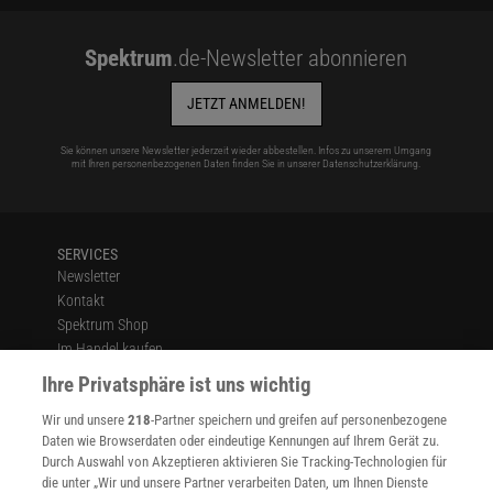
Spektrum
.de-Newsletter abonnieren
JETZT ANMELDEN!
Sie können unsere Newsletter jederzeit wieder abbestellen. Infos zu unserem Umgang
mit Ihren personenbezogenen Daten finden Sie in unserer
Datenschutzerklärung
.
SERVICES
Newsletter
Kontakt
Spektrum Shop
Im Handel kaufen
Presse
Ihre Privatsphäre ist uns wichtig
Verträge kündigen
Wir und unsere
218
-Partner speichern und greifen auf personenbezogene
Widerruf
Daten wie Browserdaten oder eindeutige Kennungen auf Ihrem Gerät zu.
INFO
Durch Auswahl von Akzeptieren aktivieren Sie Tracking-Technologien für
Mediadaten
die unter „Wir und unsere Partner verarbeiten Daten, um Ihnen Dienste