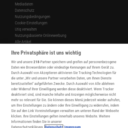
Mediadaten
Datenschutz
Nutzungsbedingungen
Cookie-Einstellungen
Utiq verwalten
Nutzungsbasierte Onlinewerbung
Alle Artikel
Impressum
Ihre Privatsphäre ist uns wichtig
WEITERE ANGEBOTE
Wir und unsere
218
-Partner speichern und greifen auf personenbezogene
Angebote für Schulen
Daten wie Browserdaten oder eindeutige Kennungen auf Ihrem Gerät zu.
Angebote für Institutionen
Durch Auswahl von Akzeptieren aktivieren Sie Tracking-Technologien für
Sprachen lernen mit Gymglish
die unter „Wir und unsere Partner verarbeiten Daten, um Ihnen Dienste
Lexika
bereitzustellen“ aufgeführten Zwecke. Durch Auswahl von Alle ablehnen
Für Spektrum schreiben
oder Widerruf Ihrer Einwilligung werden diese deaktiviert. Wenn Tracker
deaktiviert sind, sind manche Inhalte und Anzeigen möglicherweise nicht
Zugänglichkeitserklärung
mehr so relevant für Sie. Sie können dieses Menü jederzeit wieder aufrufen,
WEBSEITEN
um Ihre Einstellungen zu ändern oder Ihre Einwilligung zu widerrufen, indem
KielSCN
Sie auf den Link Voreinstellungen verwalten am unteren Rand der Webseite
klicken. Ihre Einstellungen gelten innerhalb unseres Website. Weitere
Wissenschaft in die Schulen
Informationen finden Sie in unserer
SciLogs
Datenschutzerklärung.
Datenschutz
Impressum