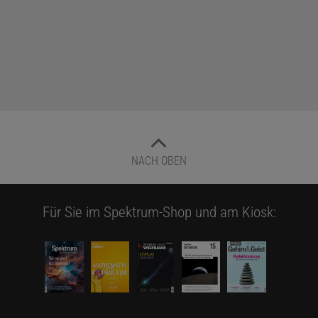
NACH OBEN
Für Sie im Spektrum-Shop und am Kiosk: