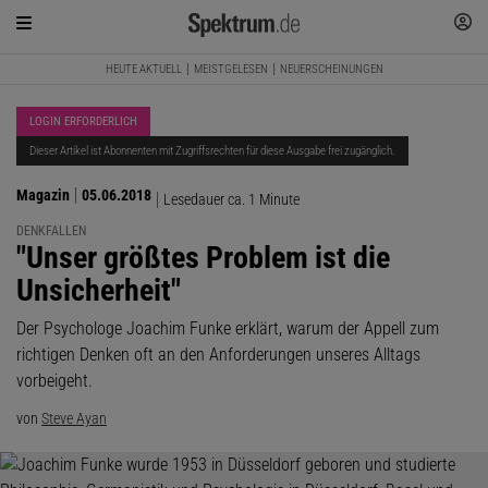
HEUTE AKTUELL
MEISTGELESEN
NEUERSCHEINUNGEN
LOGIN ERFORDERLICH
Dieser Artikel ist Abonnenten mit Zugriffsrechten für diese Ausgabe frei zugänglich.
Magazin
05.06.2018
Lesedauer ca. 1 Minute
DENKFALLEN
:
"Unser größtes Problem ist die
Unsicherheit"
Der Psychologe Joachim Funke erklärt, warum der Appell zum
richtigen Denken oft an den Anforderungen unseres Alltags
vorbeigeht.
von
Steve Ayan