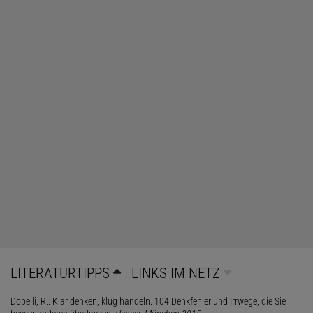
LITERATURTIPPS
LINKS IM NETZ
Dobelli, R.: Klar denken, klug handeln. 104 Denkfehler und Irrwege, die Sie