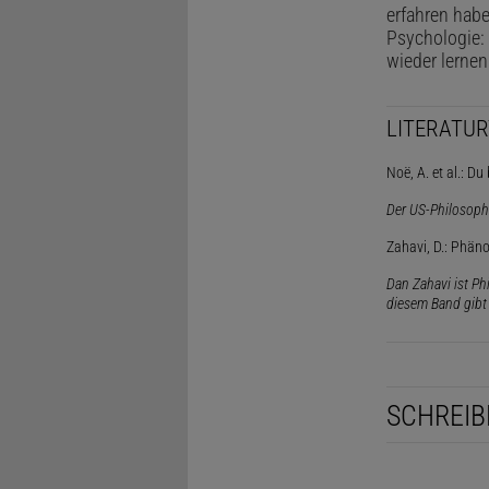
erfahren habe
Psychologie: 
wieder lernen
LITERATUR
Noë, A. et al.: D
Der US-Philosoph
Zahavi, D.: Phäno
Dan Zahavi ist P
diesem Band gibt 
SCHREIB