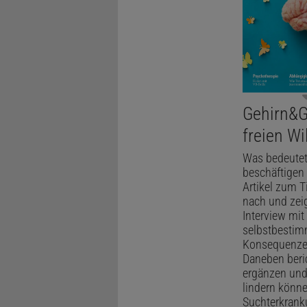
Gehirn&G
freien Wi
Was bedeutet 
beschäftigen
Artikel zum 
nach und zeig
Interview mi
selbstbestimm
Konsequenzen
Daneben beric
ergänzen und
lindern könne
Suchterkranku