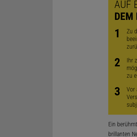
AUF 
DEM 
Zu d
beei
zur
Ihr 
mögl
zu e
Vor 
Vers
subj
Ein berühmt
brillanten N