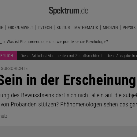
IE
ERDE/UMWELT
IT/TECH
KULTUR
MATHEMATIK
MEDIZIN
PHYSIK
ur
Aktuelle Seite:
Was ist Phänomenologie und wie prägte sie die Psychologie?
DERLICH
Dieser Artikel ist Abonnenten mit Zugriffsrechten für diese Ausgabe fre
TSGESCHICHTE
Sein in der Erscheinung
ung des Bewusstseins darf sich nicht allein auf die subje
 von Probanden stützen? Phänomenologen sehen das gan
hulz