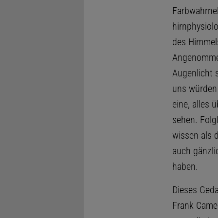
Farbwahrneh
hirnphysiol
des Himmels 
Angenommen,
Augenlicht 
uns würden 
eine, alles
sehen. Folg
wissen als 
auch gänzli
haben.
Dieses Geda
Frank Camer