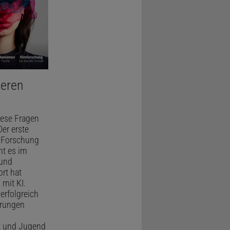
seren
iese Fragen
er erste
n Forschung
ht es im
 und
rt hat
mit KI.
 erfolgreich
örungen
it und Jugend