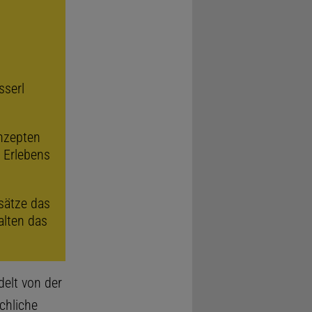
sserl
onzepten
 Erlebens
sätze das
alten das
elt von der
chliche