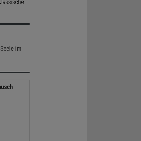
klassische
Seele im
ausch