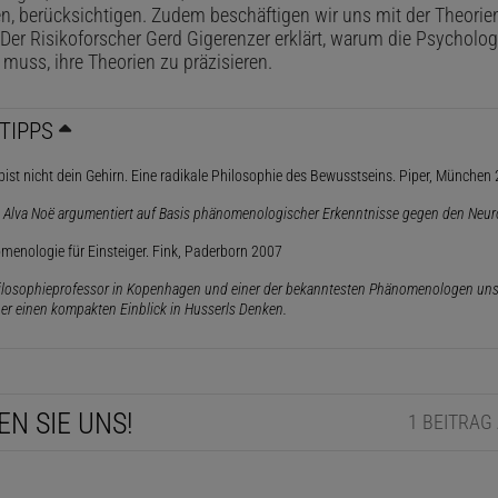
n, berücksichtigen. Zudem beschäftigen wir uns mit der Theorien
Der Risikoforscher Gerd Gigerenzer erklärt, warum die Psycholog
 muss, ihre Theorien zu präzisieren.
TIPPS
u bist nicht dein Gehirn. Eine radikale Philosophie des Bewusstseins. Piper, München
 Alva Noë argumentiert auf Basis phänomenologischer Erkenntnisse gegen den Neur
menologie für Einsteiger. Fink, Paderborn 2007
hilosophieprofessor in Kopenhagen und einer der bekanntesten Phänomenologen unser
er einen kompakten Einblick in Husserls Denken.
EN SIE UNS!
1 BEITRAG