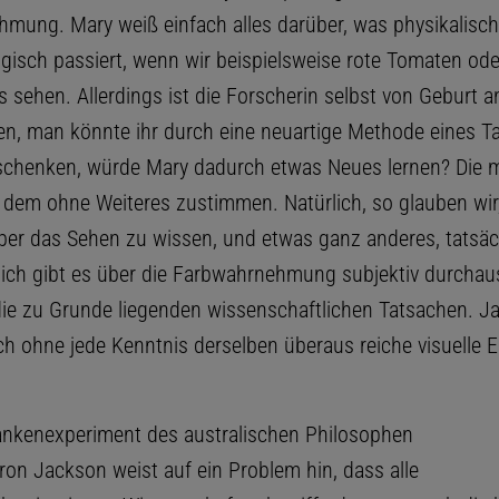
mung. Mary weiß einfach alles darüber, was physikalisc
ogisch passiert, wenn wir beispielsweise rote Tomaten ode
sehen. Allerdings ist die Forscherin selbst von Geburt an
 man könnte ihr durch eine neuartige Methode eines T
schenken, würde Mary dadurch etwas Neues lernen? Die 
dem ohne Weiteres zustimmen. Natürlich, so glauben wir,
 über das Sehen zu wissen, und etwas ganz anderes, tatsäc
lich gibt es über die Farbwahrnehmung subjektiv durcha
die zu Grunde liegenden wissenschaftlichen Tatsachen. J
ch ohne jede Kenntnis derselben überaus reiche visuelle 
nkenexperiment des australischen Philosophen
on Jackson weist auf ein Problem hin, dass alle