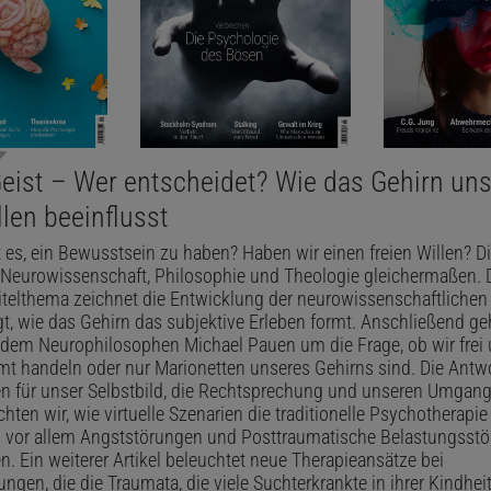
eist – Wer entscheidet? Wie das Gehirn un
llen beeinflusst
es, ein Bewusstsein zu haben? Haben wir einen freien Willen? D
 Neurowissenschaft, Philosophie und Theologie gleichermaßen. D
Titelthema zeichnet die Entwicklung der neurowissenschaftliche
t, wie das Gehirn das subjektive Erleben formt. Anschließend ge
t dem Neurophilosophen Michael Pauen um die Frage, ob wir frei
t handeln oder nur Marionetten unseres Gehirns sind. Die Antwo
 für unser Selbstbild, die Rechtsprechung und unseren Umgang 
hten wir, wie virtuelle Szenarien die traditionelle Psychotherapie
 vor allem Angststörungen und Posttraumatische Belastungsst
n. Ein weiterer Artikel beleuchtet neue Therapieansätze bei
ngen, die die Traumata, die viele Suchterkrankte in ihrer Kindhe