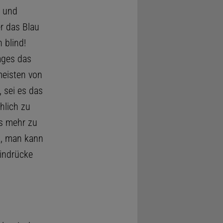
h und
r das Blau
 blind!
ages das
meisten von
 sei es das
hlich zu
us mehr zu
a, man kann
Eindrücke