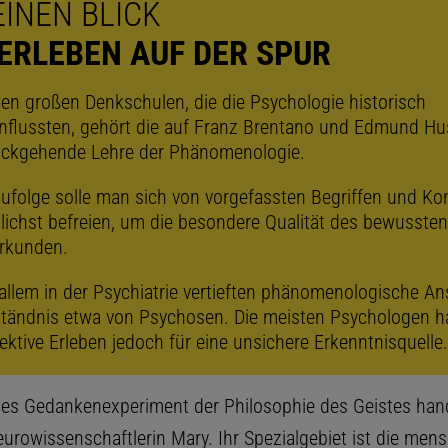
EINEN BLICK
ERLEBEN AUF DER SPUR
en großen Denkschulen, die die Psychologie historisch
nflussten, gehört die auf Franz Brentano und Edmund Hu
ückgehende Lehre der Phänomenologie.
zufolge solle man sich von vorgefassten Begriffen und K
ichst befreien, um die besondere Qualität des bewussten
rkunden.
allem in der Psychiatrie vertieften phänomenologische An
tändnis etwa von Psychosen. Die meisten Psychologen h
ektive Erleben jedoch für eine unsichere Erkenntnisquelle.
es Gedankenexperiment der Philosophie des Geistes hand
eurowissenschaftlerin Mary. Ihr Spezialgebiet ist die mens