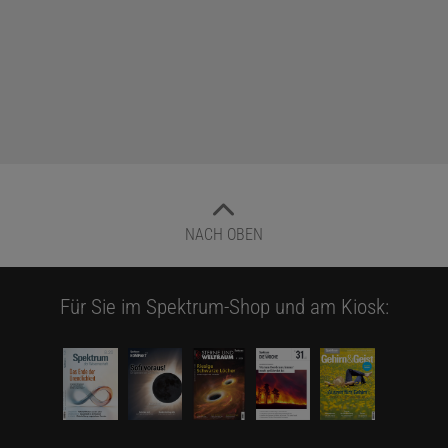
NACH OBEN
Für Sie im Spektrum-Shop und am Kiosk: