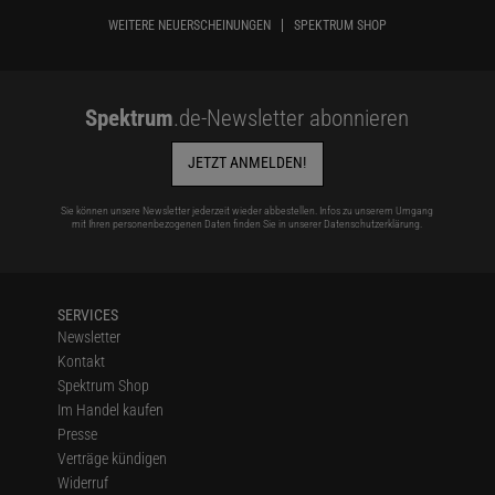
WEITERE NEUERSCHEINUNGEN
SPEKTRUM SHOP
Spektrum
.de-Newsletter abonnieren
JETZT ANMELDEN!
Sie können unsere Newsletter jederzeit wieder abbestellen. Infos zu unserem Umgang
mit Ihren personenbezogenen Daten finden Sie in unserer
Datenschutzerklärung
.
SERVICES
Newsletter
Kontakt
Spektrum Shop
Im Handel kaufen
Presse
Verträge kündigen
Widerruf