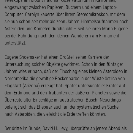
Teleskops am Mount-Palomar-Observatori-um in Kalifornien,
eingezwängt zwischen Papieren, Büchern und einem Laptop-
Computer. Carolyn kauerte über ihrem Stereomikroskop, mit dem
sie nun schon seit mehr als zehn Jahren Himmelsaufnahmen nach
Asteroiden und Kometen durchsucht – seit sie ihren Mann Eugene
bei der Fahndung nach den kleinen Wanderern am Firmament
unterstützt.
Eugene Shoemaker hat einen Großteil seiner Karriere der
Untersuchung solcher Objekte gewidmet. Schon in den fünfziger
Jahren wies er nach, daß der Einschlag eines kleinen Asteroiden in
Nordamerika die gewaltige Pockennarbe in der Wüste östlich von
Flagstaff (Arizona) erzeugt hat. Später untersuchte er Krater auf
dem Erdmond und den Trabanten der äußeren Planeten sowie die
Überreste alter Einschläge im australischen Busch. Neuerdings
beteiligt sich das Ehepaar auch an der systematischen Suche
nach Asteroiden, die vielleicht die Erde treffen könnten.
Der dritte im Bunde, David H. Levy, überprüfte an jenem Abend als