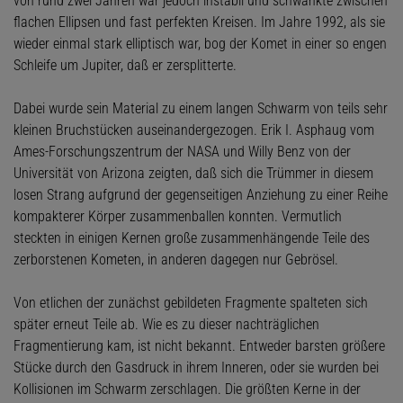
von rund zwei Jahren war jedoch instabil und schwankte zwischen
flachen Ellipsen und fast perfekten Kreisen. Im Jahre 1992, als sie
wieder einmal stark elliptisch war, bog der Komet in einer so engen
Schleife um Jupiter, daß er zersplitterte.
Dabei wurde sein Material zu einem langen Schwarm von teils sehr
kleinen Bruchstücken auseinandergezogen. Erik I. Asphaug vom
Ames-Forschungszentrum der NASA und Willy Benz von der
Universität von Arizona zeigten, daß sich die Trümmer in diesem
losen Strang aufgrund der gegenseitigen Anziehung zu einer Reihe
kompakterer Körper zusammenballen konnten. Vermutlich
steckten in einigen Kernen große zusammenhängende Teile des
zerborstenen Kometen, in anderen dagegen nur Gebrösel.
Von etlichen der zunächst gebildeten Fragmente spalteten sich
später erneut Teile ab. Wie es zu dieser nachträglichen
Fragmentierung kam, ist nicht bekannt. Entweder barsten größere
Stücke durch den Gasdruck in ihrem Inneren, oder sie wurden bei
Kollisionen im Schwarm zerschlagen. Die größten Kerne in der