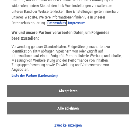
widerrufen, indem Sie auf den Link Voreinstellungen verwalten am
unteren Rand der Webseite klicken. Ihre Einstellungen gelten innerhalb
unseres Website. Weitere Informationen finden Sie in unserer
Datenschutzerklärung.
Datenschutz
Impressum
Sterne und Weltraum – Europa Clipper: Die Reise
Wir und unsere Partner verarbeiten Daten, um Folgendes
zu Jupiter hat begonnen
bereitzustellen:
Die Raumsonde Europa Clipper startete im Oktober 2024 erfolgreich ihre
Verwendung genauer Standortdaten. Endgeräteeigenschaften zur
Mission zum Jupitermond Europa. Sie soll ab 2030 unter anderem
Identifikation aktiv abfragen. Speichern von oder Zugriff auf
untersuchen, ob es unter dessen Eiskruste flüssiges Wasser gibt und vielleicht
Informationen auf einem Endgerät. Personalisierte Werbung und Inhalte,
sogar Lebensformen existieren. Im zweiten und letzten Teil unserer Serie über
Messung von Werbeleistung und der Performance von Inhalten,
UFOs erfahren Sie, wie sich die meisten dieser Phänomene erklären lassen
Zielgruppenforschung sowie Entwicklung und Verbesserung von
und wie es um die UFO- und UAP-Forschung in Deutschland steht. Darüber
Angeboten.
hinaus stellen wir Ihnen in unserem Praxisteil das Selbstbauprojekt eines
Liste der Partner (Lieferanten)
Sonnenteleskops vor, mit dem Bilder in höchster Qualität entstehen, und
zeigen Ihnen im Beobachtungsteil die Himmelsphänomene dieses Monats,
die Sie keinesfalls verpassen sollten.
Akzeptieren
Alle ablehnen
Zwecke anzeigen