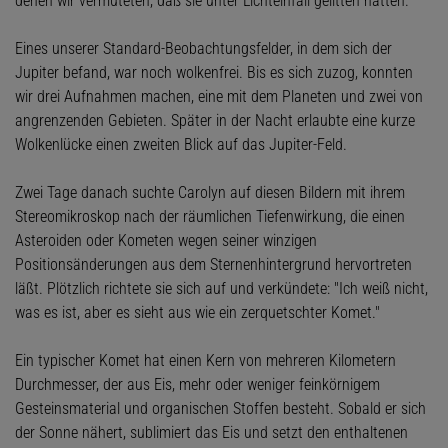
denen wir vermuteten, daß sie unter Lichteinfall gelitten hatten.
Eines unserer Standard-Beobachtungsfelder, in dem sich der
Jupiter befand, war noch wolkenfrei. Bis es sich zuzog, konnten
wir drei Aufnahmen machen, eine mit dem Planeten und zwei von
angrenzenden Gebieten. Später in der Nacht erlaubte eine kurze
Wolkenlücke einen zweiten Blick auf das Jupiter-Feld.
Zwei Tage danach suchte Carolyn auf diesen Bildern mit ihrem
Stereomikroskop nach der räumlichen Tiefenwirkung, die einen
Asteroiden oder Kometen wegen seiner winzigen
Positionsänderungen aus dem Sternenhintergrund hervortreten
läßt. Plötzlich richtete sie sich auf und verkündete: "Ich weiß nicht,
was es ist, aber es sieht aus wie ein zerquetschter Komet."
Ein typischer Komet hat einen Kern von mehreren Kilometern
Durchmesser, der aus Eis, mehr oder weniger feinkörnigem
Gesteinsmaterial und organischen Stoffen besteht. Sobald er sich
der Sonne nähert, sublimiert das Eis und setzt den enthaltenen