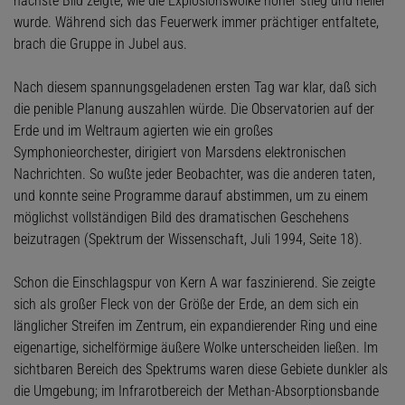
nächste Bild zeigte, wie die Explosionswolke höher stieg und heller
wurde. Während sich das Feuerwerk immer prächtiger entfaltete,
brach die Gruppe in Jubel aus.
Nach diesem spannungsgeladenen ersten Tag war klar, daß sich
die penible Planung auszahlen würde. Die Observatorien auf der
Erde und im Weltraum agierten wie ein großes
Symphonieorchester, dirigiert von Marsdens elektronischen
Nachrichten. So wußte jeder Beobachter, was die anderen taten,
und konnte seine Programme darauf abstimmen, um zu einem
möglichst vollständigen Bild des dramatischen Geschehens
beizutragen (Spektrum der Wissenschaft, Juli 1994, Seite 18).
Schon die Einschlagspur von Kern A war faszinierend. Sie zeigte
sich als großer Fleck von der Größe der Erde, an dem sich ein
länglicher Streifen im Zentrum, ein expandierender Ring und eine
eigenartige, sichelförmige äußere Wolke unterscheiden ließen. Im
sichtbaren Bereich des Spektrums waren diese Gebiete dunkler als
die Umgebung; im Infrarotbereich der Methan-Absorptionsbande