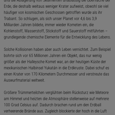
und die Ablagerung von Sedimenten unablässig die Oberfläche der
Erde, die deshalb weitaus weniger Krater aufweist, obwohl sie viel
häufiger von kosmischen Geschossen getroffen wurde als ihr
Trabant. So schlugen, als sich unser Planet vor 4,6 bis 3,9
Milliarden Jahren bildete, immer wieder Kometen ein, die
Kohlenstoff, Wasserstoff, Stickstoff und Sauerstoff mitführten –
grundlegende chemische Elemente für die Entwicklung des Lebens.
Solche Kollisionen haben aber auch Leben vernichtet. Zum Beispiel
bohrte sich vor 65 Millionen Jahren ein Objekt, das nur wenig
größer als der Halleysche Komet war, an der heutigen Küste der
mexikanischen Halbinsel Yukatán in die Erdkruste. Dabei schuf es
einen Krater von 170 Kilometern Durchmesser und verstreute das
Auswurfmaterial weltweit.
Größere Trümmerteilchen verglühten beim Rücksturz wie Meteore
am Himmel und heizten die Atmosphäre stellenweise auf mehrere
100 Grad Celsius auf. Dadurch brachen rund um den Erdball
verheerende Brände aus. Zugleich blockierte der hoch in die Luft