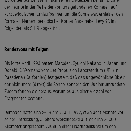
wurde der Schweifstern nach seinen Entdeckern benannt. Da er
der neunte in der Reihe der von uns gefundenen Kometen auf
kurzperiodischen Umlaufbahnen um die Sonne war, erhielt er den
formalen Namen "periodischer Komet Shoemaker-Levy 9", im
folgenden als S-L 9 abgekürzt.
Rendezvous mit Folgen
Bis Mitte April 1993 hatten Marsden, Syuichi Nakano in Japan und
Donald K. Yeomans vom Jet-Propulsion-Laboratorium (JPL) in
Pasadena (Kalifornien) festgestellt, daß das ungewöhnliche Objekt
gar nicht mehr (direkt) die Sonne, sondern den Jupiter umrundete.
Zudem fanden sie heraus, warum es aus einer Vielzahl von
Fragmenten bestand.
Demnach hatte sich S-L 9 am 7. Juli 1992, etwa acht Monate vor
seiner Entdeckung, Jupiters Wolkendecke auf lediglich 20000
Kilometer angenähert. Als er in einer Haarnadelkurve um den