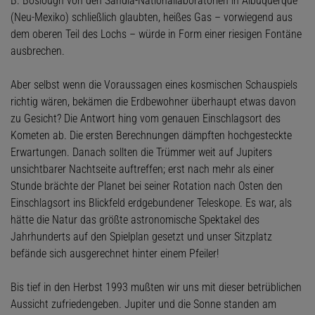
B. Boslough von den Sandia-Nationallaboratorien in Albuquerque
(Neu-Mexiko) schließlich glaubten, heißes Gas – vorwiegend aus
dem oberen Teil des Lochs – würde in Form einer riesigen Fontäne
ausbrechen.
Aber selbst wenn die Voraussagen eines kosmischen Schauspiels
richtig wären, bekämen die Erdbewohner überhaupt etwas davon
zu Gesicht? Die Antwort hing vom genauen Einschlagsort des
Kometen ab. Die ersten Berechnungen dämpften hochgesteckte
Erwartungen. Danach sollten die Trümmer weit auf Jupiters
unsichtbarer Nachtseite auftreffen; erst nach mehr als einer
Stunde brächte der Planet bei seiner Rotation nach Osten den
Einschlagsort ins Blickfeld erdgebundener Teleskope. Es war, als
hätte die Natur das größte astronomische Spektakel des
Jahrhunderts auf den Spielplan gesetzt und unser Sitzplatz
befände sich ausgerechnet hinter einem Pfeiler!
Bis tief in den Herbst 1993 mußten wir uns mit dieser betrüblichen
Aussicht zufriedengeben. Jupiter und die Sonne standen am