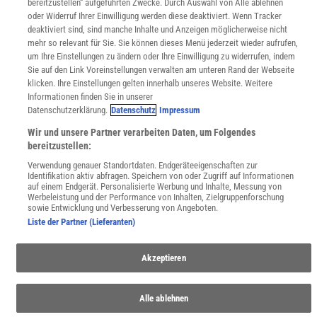
bereitzustellen“ aufgeführten Zwecke. Durch Auswahl von Alle ablehnen
Sprachen lernen mit Gymglish
oder Widerruf Ihrer Einwilligung werden diese deaktiviert. Wenn Tracker
Lexika
deaktiviert sind, sind manche Inhalte und Anzeigen möglicherweise nicht
Für Spektrum schreiben
mehr so relevant für Sie. Sie können dieses Menü jederzeit wieder aufrufen,
um Ihre Einstellungen zu ändern oder Ihre Einwilligung zu widerrufen, indem
Zugänglichkeitserklärung
Sie auf den Link Voreinstellungen verwalten am unteren Rand der Webseite
WEBSEITEN
klicken. Ihre Einstellungen gelten innerhalb unseres Website. Weitere
KielSCN
Informationen finden Sie in unserer
Datenschutzerklärung.
Datenschutz
Impressum
Wissenschaft in die Schulen
SciLogs
Wir und unsere Partner verarbeiten Daten, um Folgendes
bereitzustellen:
Verwendung genauer Standortdaten. Endgeräteeigenschaften zur
Identifikation aktiv abfragen. Speichern von oder Zugriff auf Informationen
Uns finden Sie auch hier:
auf einem Endgerät. Personalisierte Werbung und Inhalte, Messung von
Werbeleistung und der Performance von Inhalten, Zielgruppenforschung
sowie Entwicklung und Verbesserung von Angeboten.
Liste der Partner (Lieferanten)
Akzeptieren
Alle ablehnen