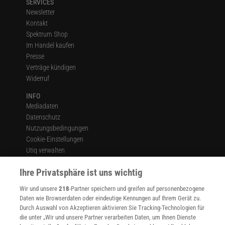
SERVICES
Newsletter
Kontakt
Spektrum Shop
Im Handel kaufen
Presse
Verträge kündigen
Widerruf
INFO
Mediadaten
Datenschutz
Nutzungsbedingungen
Cookie-Einstellungen
Utiq verwalten
Nutzungsbasierte Onlinewerbung
Ihre Privatsphäre ist uns wichtig
Alle Artikel
Impressum
Wir und unsere
218
-Partner speichern und greifen auf personenbezogene
Daten wie Browserdaten oder eindeutige Kennungen auf Ihrem Gerät zu.
WEITERE ANGEBOTE
Durch Auswahl von Akzeptieren aktivieren Sie Tracking-Technologien für
Angebote für Schulen
die unter „Wir und unsere Partner verarbeiten Daten, um Ihnen Dienste
Angebote für Institutionen