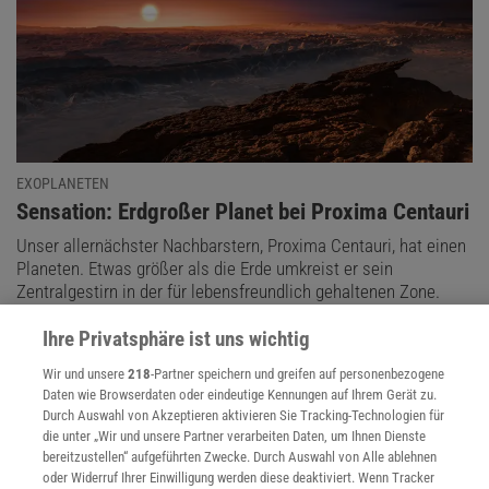
EXOPLANETEN
:
Sensation: Erdgroßer Planet bei Proxima Centauri
Unser allernächster Nachbarstern, Proxima Centauri, hat einen
Planeten. Etwas größer als die Erde umkreist er sein
Zentralgestirn in der für lebensfreundlich gehaltenen Zone.
Ihre Privatsphäre ist uns wichtig
Wir und unsere
218
-Partner speichern und greifen auf personenbezogene
Daten wie Browserdaten oder eindeutige Kennungen auf Ihrem Gerät zu.
Durch Auswahl von Akzeptieren aktivieren Sie Tracking-Technologien für
die unter „Wir und unsere Partner verarbeiten Daten, um Ihnen Dienste
bereitzustellen“ aufgeführten Zwecke. Durch Auswahl von Alle ablehnen
oder Widerruf Ihrer Einwilligung werden diese deaktiviert. Wenn Tracker