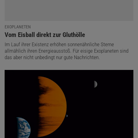
EXOPLANETEN
:
Vom Eisball direkt zur Gluthölle
Im Lauf ihrer Existenz erhöhen sonnenähnliche Sterne
allmählich ihren Energieausstoß. Für eisige Exoplaneten sind
das aber nicht unbedingt nur gute Nachrichten.