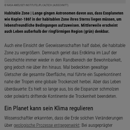
© NASA AMES/SETI INSTITUTE/JPL-CALTECH (AUSSCHNITT)
Habitable Zone | Lange gingen Astronomen davon aus, dass Exoplaneten
wie Kepler-186f in der habitablen Zone ihres Sterns liegen müssen, um
lebensfreundliche Bedingungen aufzuweisen. Mittlerweile erscheint
auch Leben außerhalb der ringförmigen Region (grün) denkbar.
Auch eine Einsicht der Geowissenschaften half dabei, die habitable
Zone zu vergrößern. Demnach geriet das Erdklima im Lauf der
Geschichte immer wieder in den Randbereich der Bewohnbarkeit,
ging jedoch nie über ihn hinaus. Mal bedeckten gewaltige
Gletscher die gesamte Oberfläche, mal führte ein Superkontinent
nahe der Tropen eine globale Trockenzeit herbei. Aber das Leben
überdauerte: Es hielt so lange aus, bis die Eispanzer schmolzen
oder polwärts driftende Kontinente die Trockenheit beendeten.
Ein Planet kann sein Klima regulieren
Wissenschaftler erkannten, dass die Erde solchen Veränderungen
über
geologische Prozesse entgegenwirkt
: Bei ausgeprägter