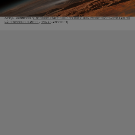
© ESO/M. KORNMESSER /
KÜNSTLERISCHE DARSTELLUNG DES SEHR KÜHLEN ZWERGSTERNS TRAPPIST-1 AUS DER
NÄHE EINES SEINER PLANETEN
/
CC BY 4.0
(AUSSCHNITT)