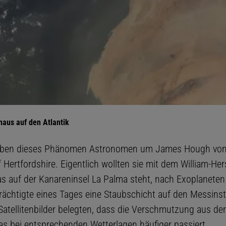
naus auf den Atlantik
aben dieses Phänomen Astronomen um James Hough von
f Hertfordshire. Eigentlich wollten sie mit dem William-Her
as auf der Kanareninsel La Palma steht, nach Exoplanete
rächtigte eines Tages eine Staubschicht auf den Messin
 Satellitenbilder belegten, dass die Verschmutzung aus de
s bei entsprechenden Wetterlagen häufiger passiert.