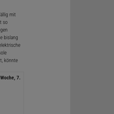
llig mit
t so
ngen
e bislang
lektrische
sole
t, könnte
 Woche, 7.