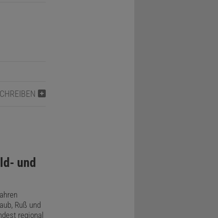
SCHREIBEN
ld- und
Jahren
aub, Ruß und
dest regional