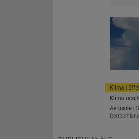
Klima
| Eff
Klimaforsc
Aerosole
| S
Deutschlan