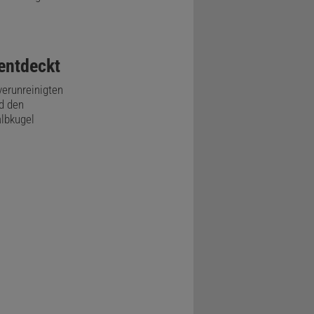
entdeckt
verunreinigten
d den
lbkugel