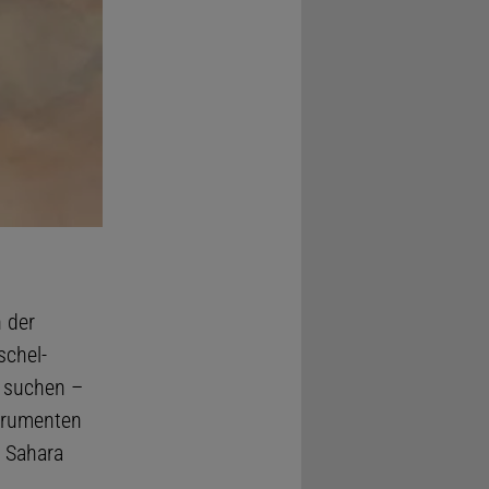
 der
schel-
n suchen –
strumenten
r Sahara