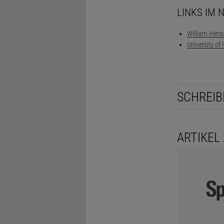
LINKS IM 
William-Hers
University of
SCHREIB
ARTIKEL