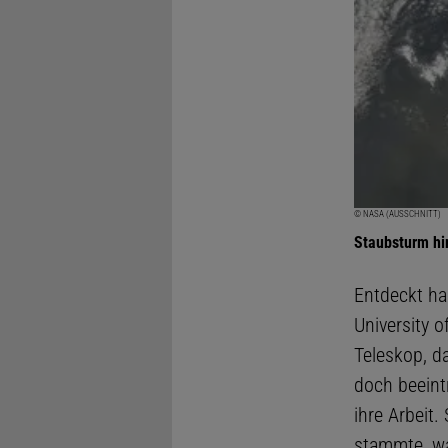
© NASA (AUSSCHNITT)
Staubsturm hi
Entdeckt h
University o
Teleskop, d
doch beeint
ihre Arbeit.
stammte, wa