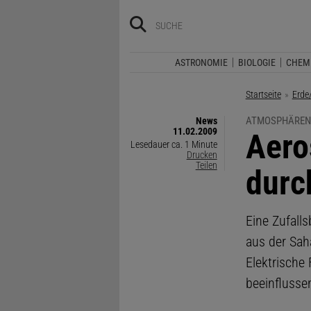
ASTRONOMIE
BIOLOGIE
CHEM
Startseite
Erde
ATMOSPHÄREN
News
11.02.2009
:
Aero
Lesedauer ca. 1 Minute
Drucken
Teilen
durc
Eine Zufall
aus der Sah
Elektrische 
beeinflusse