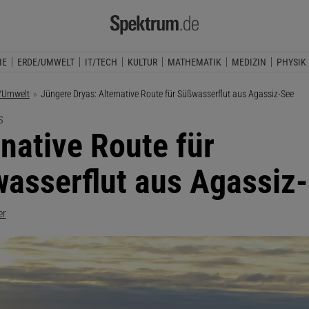
IE
ERDE/UMWELT
IT/TECH
KULTUR
MATHEMATIK
MEDIZIN
PHYSIK
/Umwelt
Aktuelle Seite:
Jüngere Dryas: Alternative Route für Süßwasserflut aus Agassiz-See
S
rnative Route für
asserflut aus Agassiz
er