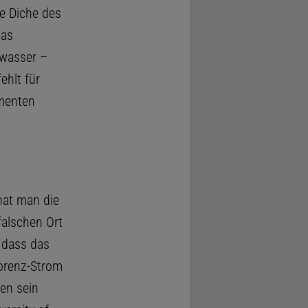
e Diche des
das
nwasser –
ehlt für
imenten
 hat man die
alschen Ort
 dass das
orenz-Strom
sen sein