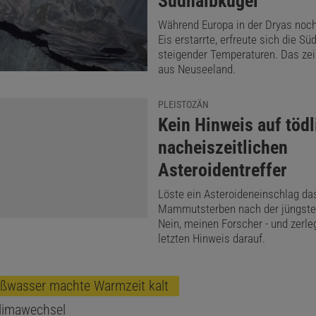
Südhalbkugel
Während Europa in der Dryas noc
Eis erstarrte, erfreute sich die Sü
steigender Temperaturen. Das ze
aus Neuseeland.
PLEISTOZÄN
:
Kein Hinweis auf töd
nacheiszeitlichen
Asteroidentreffer
Löste ein Asteroideneinschlag da
Mammutsterben nach der jüngsten
Nein, meinen Forscher - und zerl
letzten Hinweis darauf.
ßwasser machte Warmzeit kalt
Klimawechsel