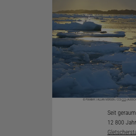
© PIXABAY / ALLAN IVERSEN / CC0
CC0
(AUSSC
Seit geraume
12 800 Jahr
Gletscherst