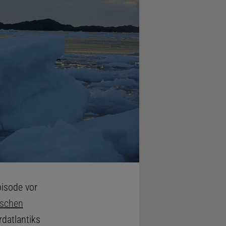
pisode vor
ischen
rdatlantiks