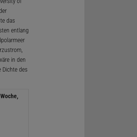
ersity of
der
nte das
ten entlang
dpolarmeer
rzustrom,
wäre in den
e Dichte des
 Woche,