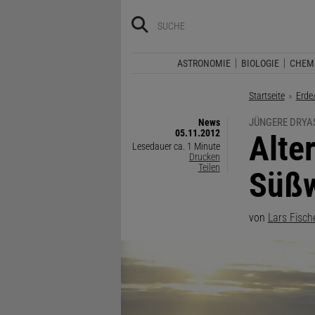
ASTRONOMIE
BIOLOGIE
CHEM
Startseite
Erde
JÜNGERE DRYA
News
05.11.2012
:
Alte
Lesedauer ca. 1 Minute
Drucken
Teilen
Süßw
von
Lars Fisch