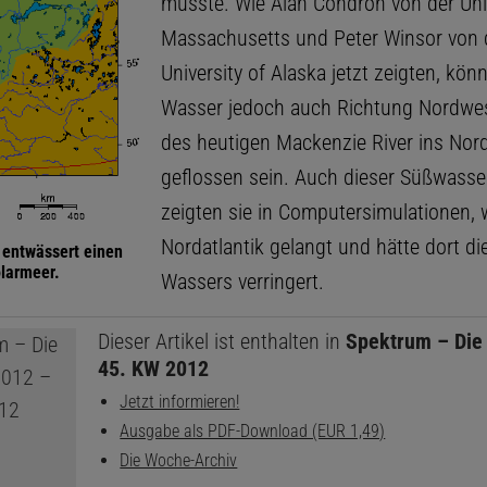
musste. Wie Alan Condron von der Univ
Massachusetts und Peter Winsor von 
University of Alaska jetzt zeigten, kön
Wasser jedoch auch Richtung Nordwes
des heutigen Mackenzie River ins Nor
geflossen sein. Auch dieser Süßwasse
zeigten sie in Computersimulationen, 
Nordatlantik gelangt und hätte dort di
 entwässert einen
olarmeer.
Wassers verringert.
Dieser Artikel ist enthalten in
Spektrum – Die
45. KW 2012
Jetzt informieren!
Ausgabe als PDF-Download (EUR 1,49)
Die Woche-Archiv