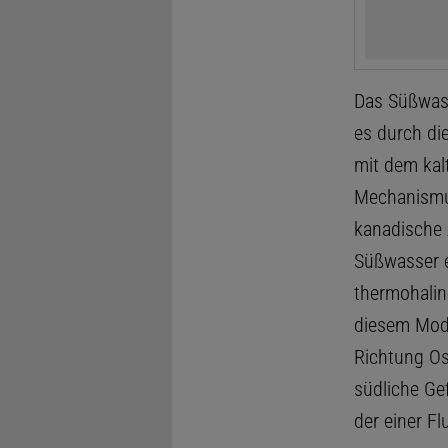
Das Süßwass
es durch di
mit dem kal
Mechanismus
kanadische A
Süßwasser e
thermohaline
diesem Mode
Richtung Ost
südliche Gef
der einer F