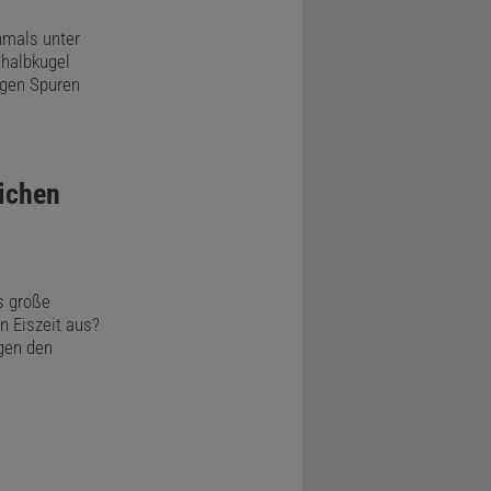
hmals unter
dhalbkugel
igen Spuren
lichen
s große
 Eiszeit aus?
egen den