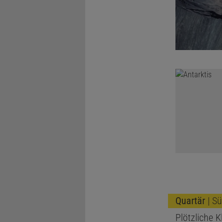
Quartär
| Sü
Plötzliche 