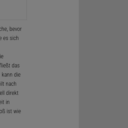
che, bevor
e es sich
ie
ließt das
 kann die
ilt nach
l direkt
it in
oß ist wie