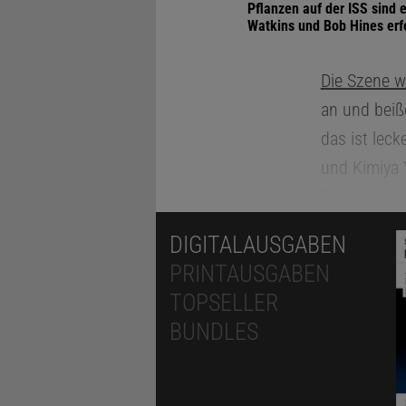
Pflanzen auf der ISS sind
Watkins und Bob Hines erf
Die Szene wi
an und beiße
das ist leck
und Kimiya 
Erstmals in
geerntet un
DIGITALAUSGABEN
Abwechslung
PRINTAUSGABEN
ausschließl
TOPSELLER
Gemüse gibt
BUNDLES
bringen.
Die ISS ist 