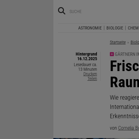
ASTRONOMIE
BIOLOGIE
CHEM
Startseite
Biol
Hintergrund
GÄRTNERN I
16.12.2025
:
Fris
Lesedauer ca.
13 Minuten
Drucken
Raum
Teilen
Wie reagier
Internation
Erkenntniss
von
Cornelia 