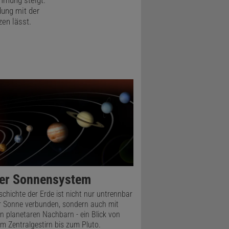
 im All zu
dung mit der
zen lässt.
en, und
uzieren.
die Pflanzen
e, sondern
g.
 Evolution
ie irdische
weitgehend
er Sonnensystem
 Sonnenlicht
schichte der Erde ist nicht nur untrennbar
unter genau
r Sonne verbunden, sondern auch mit
n planetaren Nachbarn - ein Blick von
hließlich
m Zentralgestirn bis zum Pluto.