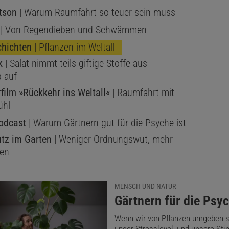
tson
| Warum Raumfahrt so teuer sein muss
| Von Regendieben und Schwämmen
chichten
| Pflanzen im Weltall
k
| Salat nimmt teils giftige Stoffe aus
b auf
ilm »Rückkehr ins Weltall«
| Raumfahrt mit
ühl
odcast
| Warum Gärtnern gut für die Psyche ist
tz im Garten
| Weniger Ordnungswut, mehr
 Scott Kelly, Kjell Lindgren und Kimiya Yui erstmals einen Salat
gen
ion ISS im All herangewachsen ist.
MENSCH UND NATUR
:
Gärtnern für die Psy
 sie allerdings langfristig mit den Bedingungen im Welt
Wenn wir von Pflanzen umgeben si
 Der Biochemiker Borja Barbero Barcenilla von der A&M Un
unser Stresslevel, und unsere St