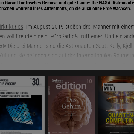
 ein Garant für frisches Gemüse und gute Laune: Die NASA-Astronaute
orschen während ihres Aufenthalts, ob sie auch ohne Erde wachsen.
rkt kurios
: Im August 2015 stoßen drei Männer mit einem
n voll Freude hinein. »Großartig!«, ruft einer. Und ein and
er!« Die drei Männer sind die Astronauten Scott Kelly, Kjell
Yui und sie befinden sich auf der Internationalen Raumsta
 der Geschichte der Raumfahrt haben sie Gemüse im Weltal
d gegessen. Das knackige Grünzeug ist eine willkommene
 auf dem Speiseplan der Raumfahrer, denn dieser besteh
ich aus vorgefertigten, aufgewärmten Mahlzeiten. Frische
 es nur alle paar Monate, wenn Frachtschiffe Nachschub 
von der Erde aus recht gut zu erreichen. Doch die großen