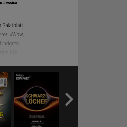
n Jessica
 Salatblatt
erer: »Wow,
 Lindgren
tion ISS.
l gesät,
t fast
s Obst und
zur Station