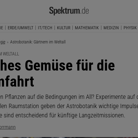
IE
ERDE/UMWELT
IT/TECH
KULTUR
MATHEMATIK
MEDIZIN
PHYSIK
ogie
Aktuelle Seite:
Astrobotanik: Gärtnern im Weltall
M WELTALL
ches Gemüse für die
fahrt
en Pflanzen auf die Bedingungen im All? Experimente auf 
alen Raumstation geben der Astrobotanik wichtige Impulse
e sind entscheidend für künftige Langzeitmissionen.
Borrmann