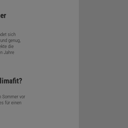
 – wie man
er
ndet sich
rund genug,
ekte die
en Jahre
limafit?
im Sommer vor
s für einen