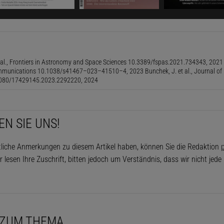
tionen wollen tiefer ins All. Die US-amerikanische Raumf
 bis
2050 einen bemannten Außenposten auf dem Mond
– sowohl für die Forschung als auch als Sprungbrett für
ie chinesische CNSA will bis zur Mitte des Jahrhunderts
 al., Frontiers in Astronomy and Space Sciences 10.3389/fspas.2021.734343, 2021 B
on Forschungsstationen
in der Südpolregion des Mondes e
ommunications 10.1038/s41467–023–41510–4, 2023 Bunchek, J. et al., Journal of 
.1080/17429145.2023.2292220, 2024
s zum Äquator und zur Rückseite des Erdtrabanten erstrec
en Langzeitaufenthalten werden die Crews weitgehend auf s
in. Eine Versorgung von der Erde wäre logistisch zu aufwe
EN SIE UNS!
er. Schon seit Jahrzehnten forschen Raumfahrtagenturen
tliche Anmerkungen zu diesem Artikel haben, können Sie die Redaktion
p
ie mithilfe von biologischen Prozessen saubere Luft, Wa
r lesen Ihre Zuschrift, bitten jedoch um Verständnis, dass wir nicht jed
 die Menschen im All bereitstellen.
elen dabei eine zentrale Rolle
. Sie liefern lebenswichtige 
ffe, produzieren Sauerstoff, ziehen Kohlendioxid aus der 
 ZUM THEMA
r Wasser reinigen und aufbereiten, indem sie Schadstoff