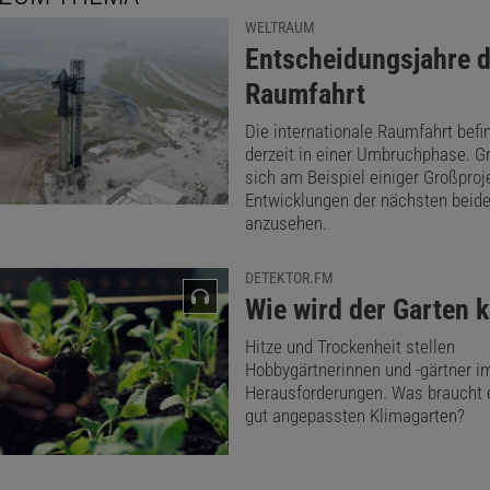
rn. Nicht zuletzt sorgen Pflanzen für frische Nahrung und
WELTRAUM
:
Entscheidungsjahre d
s dem Jahr 2015 sieht – für gute Laune an Bord.
Raumfahrt
Die internationale Raumfahrt befi
derzeit in einer Umbruchphase. G
sich am Beispiel einiger Großproj
Entwicklungen der nächsten beid
anzusehen.
DETEKTOR.FM
:
Wie wird der Garten k
Hitze und Trockenheit stellen
Hobbygärtnerinnen und -gärtner 
Herausforderungen. Was braucht e
gut angepassten Klimagarten?