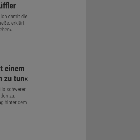
ffler
genug.
ich damit die
eße, erklärt
 Woche,
tehen«.
it einem
m zu tun«
eils schweren
den zu.
tete Werfen
ng hinter dem
hnell, dass
 zwar zur
e des
et darauf