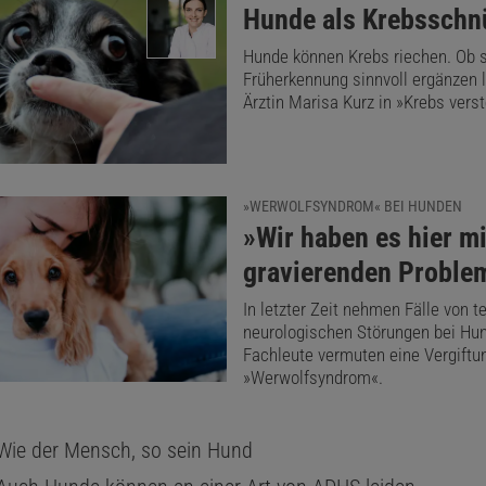
:
Hunde als Krebsschnü
 ein weiteres Signal. Dies allein war also nicht eindeutig 
Hunde können Krebs riechen. Ob s
Früherkennung sinnvoll ergänzen li
Dieser Artikel ist enthalten in
Spektrum – Die
Ärztin Marisa Kurz in »Krebs vers
Wege aus der Einsamkeit
Jetzt informieren!
Ausgabe als PDF-Download (EUR 2,49)
Die Woche-Archiv
»WERWOLFSYNDROM« BEI HUNDEN
:
»Wir haben es hier m
gravierenden Proble
In letzter Zeit nehmen Fälle von t
neurologischen Störungen bei Hun
erweise ließen sich die meisten Hunde durch das angedeu
Fachleute vermuten eine Vergiftu
en. Einige reagierten zwar kurz darauf, erkannten aber sc
»Werwolfsyndrom«.
 geworfen wurde. Die Eye-Tracking-Daten zeigten, dass sie
ite blickten, jedoch nicht zuverlässig auf die genaue Stell
Wie der Mensch, so sein Hund
Futters. Ihre Wahl war nicht besser als zufällig. Dies deut