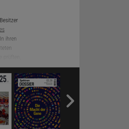
Besitzer
nes
 In ihren
tteten
 prüften,
enen es
 dabei nicht
king-
ihenfolge
hre
chen Zeigen