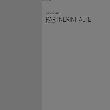
SPONSORED
PARTNERINHALTE
Anzeige