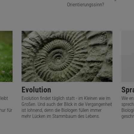
Orientierungssinn?
kel empfehlen:
Annette Doerfel
ist Diplombiologin und Redakteurin für Lifesciences.
Evolution
Spr
leibt
Evolution findet täglich statt - im Kleinen wie im
Wie en
Großen. Und auch der Blick in die Vergangenheit
sprech
nur für
ist lohnend, denn die Biologen füllen immer
Biolog
mehr Lücken im Stammbaum des Lebens.
geschr