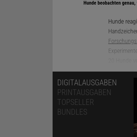
Hunde beobachten genau, 
Hunde reag
Handzeichen
Forschungst
Experimente
20 Hunde ve
wie schnell 
unterschiedl
DIGITALAUSGABEN
direkt sicht
PRINTAUSGABEN
Technologie
TOPSELLER
und Geschwi
BUNDLES
Aufmerksamk
Die Ergebni