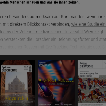
wohin Menschen schauen und was sie ihnen zeigen.
ieren besonders aufmerksam auf Kommandos, wenn ihre 
 mit direktem Blickkontakt verbinden,
wie eine Studie ei
eams der Veterinärmedizinischen Universität Wien zeigt
.
n versteckten die Forscher ein Belohnungsfutter und sta
rschiedener Rassen mit Eye-Tracking-Technologie aus. Sie
und präzise jedes Tier auf fünf Szenarien reagierte, bei d
iche visuelle Hinweise auf das Ziel erhielt. Das Futter war
bar, da es in einer abgedeckten Schüssel lag. Die Eye-Trac
 erfasste Blickbewegungen, Fixationspunkte sowie die Re
ndigkeit der Blickwechsel, um festzustellen, worauf sie i
eit richteten.
sse zeigten sehr unterschiedliche Reaktionen. Beim einfa