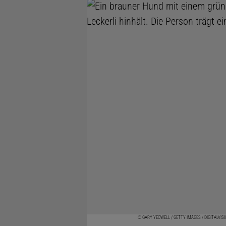
© GARY YEOWELL / GETTY IMAGES / DIGITALVIS