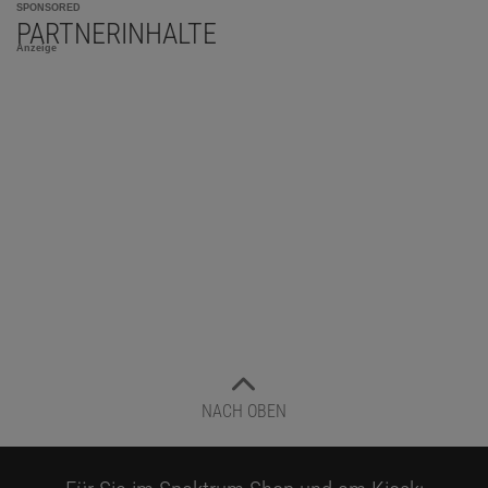
SPONSORED
PARTNERINHALTE
Anzeige
NACH OBEN