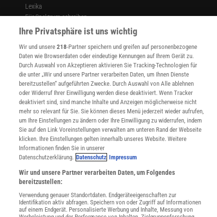
Lexika
Für Spektrum schreiben
Zugänglichkeitserklärung
Ihre Privatsphäre ist uns wichtig
WEBSEITEN
Wir und unsere
218
-Partner speichern und greifen auf personenbezogene
KielSCN
Daten wie Browserdaten oder eindeutige Kennungen auf Ihrem Gerät zu.
Wissenschaft in die Schulen
Durch Auswahl von Akzeptieren aktivieren Sie Tracking-Technologien für
die unter „Wir und unsere Partner verarbeiten Daten, um Ihnen Dienste
SciLogs
bereitzustellen“ aufgeführten Zwecke. Durch Auswahl von Alle ablehnen
oder Widerruf Ihrer Einwilligung werden diese deaktiviert. Wenn Tracker
deaktiviert sind, sind manche Inhalte und Anzeigen möglicherweise nicht
mehr so relevant für Sie. Sie können dieses Menü jederzeit wieder aufrufen,
Uns finden Sie auch hier:
um Ihre Einstellungen zu ändern oder Ihre Einwilligung zu widerrufen, indem
Sie auf den Link Voreinstellungen verwalten am unteren Rand der Webseite
klicken. Ihre Einstellungen gelten innerhalb unseres Website. Weitere
Informationen finden Sie in unserer
Datenschutzerklärung.
Datenschutz
Impressum
Wir und unsere Partner verarbeiten Daten, um Folgendes
bereitzustellen:
Verwendung genauer Standortdaten. Endgeräteeigenschaften zur
Identifikation aktiv abfragen. Speichern von oder Zugriff auf Informationen
auf einem Endgerät. Personalisierte Werbung und Inhalte, Messung von
Werbeleistung und der Performance von Inhalten, Zielgruppenforschung