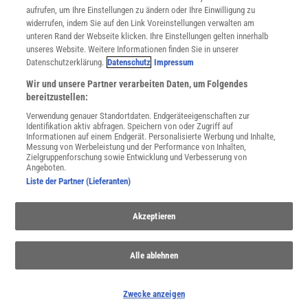
Utiq verwalten
aufrufen, um Ihre Einstellungen zu ändern oder Ihre Einwilligung zu
Nutzungsbasierte Onlinewerbung
widerrufen, indem Sie auf den Link Voreinstellungen verwalten am
Alle Artikel
unteren Rand der Webseite klicken. Ihre Einstellungen gelten innerhalb
unseres Website. Weitere Informationen finden Sie in unserer
Impressum
Datenschutzerklärung.
Datenschutz
Impressum
WEITERE ANGEBOTE
Wir und unsere Partner verarbeiten Daten, um Folgendes
Angebote für Schulen
bereitzustellen:
Angebote für Institutionen
Verwendung genauer Standortdaten. Endgeräteeigenschaften zur
Sprachen lernen mit Gymglish
Identifikation aktiv abfragen. Speichern von oder Zugriff auf
Lexika
Informationen auf einem Endgerät. Personalisierte Werbung und Inhalte,
Messung von Werbeleistung und der Performance von Inhalten,
Für Spektrum schreiben
Zielgruppenforschung sowie Entwicklung und Verbesserung von
Zugänglichkeitserklärung
Angeboten.
Liste der Partner (Lieferanten)
WEBSEITEN
KielSCN
Wissenschaft in die Schulen
Akzeptieren
SciLogs
Alle ablehnen
Uns finden Sie auch hier:
Zwecke anzeigen