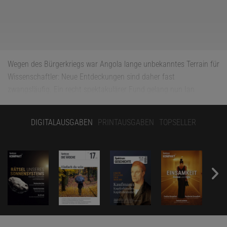
Wegen des Bürgerkriegs war Angola lange unbekanntes Terrain für
Wissenschaftler: Neue Entdeckungen sind daher fast
zwangsläufig. Ein recht spektakulärer Fund gelang nun Ian
Engelbrecht von der University of Pretoria und John Midgley von
der Rhodes University in Grahamstown während eines Projekts,
DIGITALAUSGABEN
PRINTAUSGABEN
TOPSELLER
das die Artenvielfalt des riesigen und weitgehend unberührten
Okavango-Deltas in Angola, Namibia und Botswana erfassen soll:
In »African Invertebrates« beschreiben sie eine neue
Höckervogelspinnenart namens
Ceratogyrus attonitifer
, die – der
Name deutet es an – ein bizarres Horn auf ihrem Rücken trägt. Es
sei das längste und dickste Anhängsel, das bislang bei dieser
Spinnenfamilie gefunden worden sei, so die Wissenschaftler.
»Wozu es dient, ist ein absolutes Rätsel«,
so Engelbrecht in einer