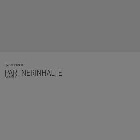
SPONSORED
PARTNERINHALTE
Anzeige