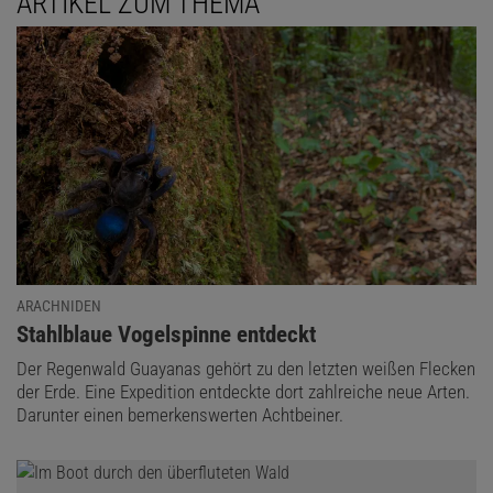
ARTIKEL ZUM THEMA
Das könnte Sie auch interessieren:
Spinnen – Leben am seidenen Faden
ARACHNIDEN
:
Stahlblaue Vogelspinne entdeckt
Der Regenwald Guayanas gehört zu den letzten weißen Flecken
der Erde. Eine Expedition entdeckte dort zahlreiche neue Arten.
Darunter einen bemerkenswerten Achtbeiner.
Diesen Artikel empfehlen: