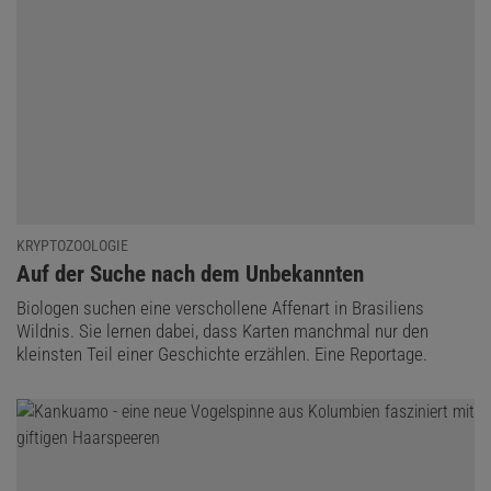
Daniel Lingenhöhl
ist Chefredakteur bei Spektrum der Wissenschaft.
KRYPTOZOOLOGIE
:
Auf der Suche nach dem Unbekannten
Biologen suchen eine verschollene Affenart in Brasiliens
Wildnis. Sie lernen dabei, dass Karten manchmal nur den
kleinsten Teil einer Geschichte erzählen. Eine Reportage.