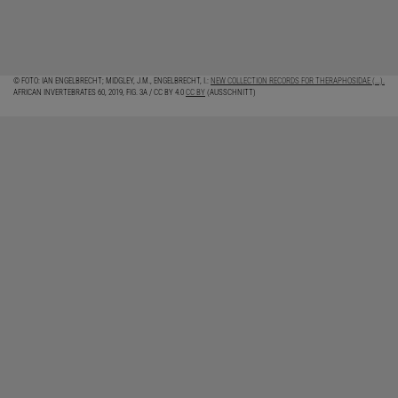
© FOTO: IAN ENGELBRECHT; MIDGLEY, J.M., ENGELBRECHT, I.:
NEW COLLECTION RECORDS FOR THERAPHOSIDAE (...).
AFRICAN INVERTEBRATES 60, 2019, FIG. 3A / CC BY 4.0
CC BY
(AUSSCHNITT)