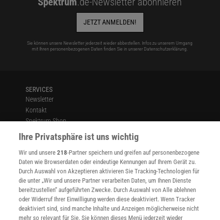
Spektrum
.de-Newsletter abonnieren
JETZT ANMELDEN!
Sie können unsere Newsletter jederzeit wieder abbestellen. Infos zu unserem Umgang
mit Ihren personenbezogenen Daten finden Sie in unserer
Datenschutzerklärung
.
SERVICES
Newsletter
Kontakt
Spektrum Shop
Im Handel kaufen
Ihre Privatsphäre ist uns wichtig
Presse
Wir und unsere
218
-Partner speichern und greifen auf personenbezogene
Verträge kündigen
Daten wie Browserdaten oder eindeutige Kennungen auf Ihrem Gerät zu.
INFO
Durch Auswahl von Akzeptieren aktivieren Sie Tracking-Technologien für
Mediadaten
die unter „Wir und unsere Partner verarbeiten Daten, um Ihnen Dienste
bereitzustellen“ aufgeführten Zwecke. Durch Auswahl von Alle ablehnen
Datenschutz
oder Widerruf Ihrer Einwilligung werden diese deaktiviert. Wenn Tracker
Nutzungsbedingungen
deaktiviert sind, sind manche Inhalte und Anzeigen möglicherweise nicht
Cookie-Einstellungen
mehr so relevant für Sie. Sie können dieses Menü jederzeit wieder