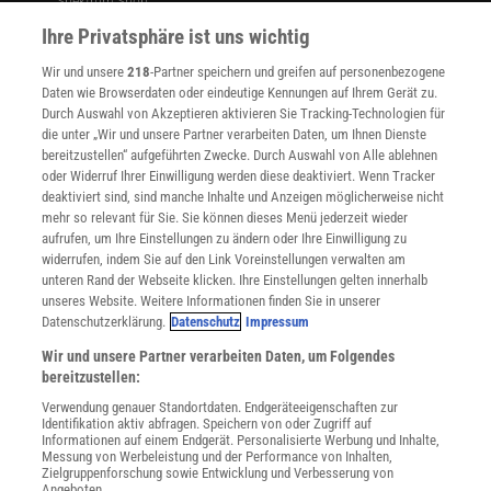
Spektrum Shop
Im Handel kaufen
Ihre Privatsphäre ist uns wichtig
Presse
Wir und unsere
218
-Partner speichern und greifen auf personenbezogene
Verträge kündigen
Daten wie Browserdaten oder eindeutige Kennungen auf Ihrem Gerät zu.
INFO
Durch Auswahl von Akzeptieren aktivieren Sie Tracking-Technologien für
Mediadaten
die unter „Wir und unsere Partner verarbeiten Daten, um Ihnen Dienste
bereitzustellen“ aufgeführten Zwecke. Durch Auswahl von Alle ablehnen
Datenschutz
oder Widerruf Ihrer Einwilligung werden diese deaktiviert. Wenn Tracker
Nutzungsbedingungen
deaktiviert sind, sind manche Inhalte und Anzeigen möglicherweise nicht
Cookie-Einstellungen
mehr so relevant für Sie. Sie können dieses Menü jederzeit wieder
Utiq verwalten
aufrufen, um Ihre Einstellungen zu ändern oder Ihre Einwilligung zu
Nutzungsbasierte Onlinewerbung
widerrufen, indem Sie auf den Link Voreinstellungen verwalten am
Alle Artikel
unteren Rand der Webseite klicken. Ihre Einstellungen gelten innerhalb
unseres Website. Weitere Informationen finden Sie in unserer
Impressum
Datenschutzerklärung.
Datenschutz
Impressum
WEITERE ANGEBOTE
Wir und unsere Partner verarbeiten Daten, um Folgendes
Angebote für Schulen
bereitzustellen:
Angebote für Institutionen
Verwendung genauer Standortdaten. Endgeräteeigenschaften zur
Sprachen lernen mit Gymglish
Identifikation aktiv abfragen. Speichern von oder Zugriff auf
Lexika
Informationen auf einem Endgerät. Personalisierte Werbung und Inhalte,
Messung von Werbeleistung und der Performance von Inhalten,
Für Spektrum schreiben
Zielgruppenforschung sowie Entwicklung und Verbesserung von
Zugänglichkeitserklärung
Angeboten.