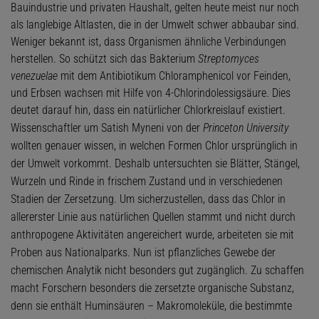
Bauindustrie und privaten Haushalt, gelten heute meist nur noch
als langlebige Altlasten, die in der Umwelt schwer abbaubar sind.
Weniger bekannt ist, dass Organismen ähnliche Verbindungen
herstellen. So schützt sich das Bakterium
Streptomyces
venezuelae
mit dem Antibiotikum Chloramphenicol vor Feinden,
und Erbsen wachsen mit Hilfe von 4-Chlorindolessigsäure. Dies
deutet darauf hin, dass ein natürlicher Chlorkreislauf existiert.
Wissenschaftler um Satish Myneni von der
Princeton University
wollten genauer wissen, in welchen Formen Chlor ursprünglich in
der Umwelt vorkommt. Deshalb untersuchten sie Blätter, Stängel,
Wurzeln und Rinde in frischem Zustand und in verschiedenen
Stadien der Zersetzung. Um sicherzustellen, dass das Chlor in
allererster Linie aus natürlichen Quellen stammt und nicht durch
anthropogene Aktivitäten angereichert wurde, arbeiteten sie mit
Proben aus Nationalparks. Nun ist pflanzliches Gewebe der
chemischen Analytik nicht besonders gut zugänglich. Zu schaffen
macht Forschern besonders die zersetzte organische Substanz,
denn sie enthält Huminsäuren – Makromoleküle, die bestimmte