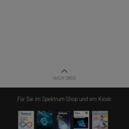
NACH OBEN
Für Sie im Spektrum-Shop und am Kiosk: