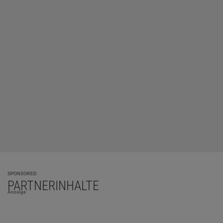
SPONSORED
PARTNERINHALTE
Anzeige