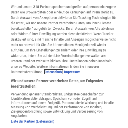
Verträge kündigen
Wir und unsere
218
-Partner speichern und greifen auf personenbezogene
Widerruf
Daten wie Browserdaten oder eindeutige Kennungen auf Ihrem Gerät zu.
INFO
Durch Auswahl von Akzeptieren aktivieren Sie Tracking-Technologien für
Mediadaten
die unter „Wir und unsere Partner verarbeiten Daten, um Ihnen Dienste
bereitzustellen“ aufgeführten Zwecke. Durch Auswahl von Alle ablehnen
Datenschutz
oder Widerruf Ihrer Einwilligung werden diese deaktiviert. Wenn Tracker
Nutzungsbedingungen
deaktiviert sind, sind manche Inhalte und Anzeigen möglicherweise nicht
Cookie-Einstellungen
mehr so relevant für Sie. Sie können dieses Menü jederzeit wieder
Utiq verwalten
aufrufen, um Ihre Einstellungen zu ändern oder Ihre Einwilligung zu
Nutzungsbasierte Onlinewerbung
widerrufen, indem Sie auf den Link Voreinstellungen verwalten am
Alle Artikel
unteren Rand der Webseite klicken. Ihre Einstellungen gelten innerhalb
unseres Website. Weitere Informationen finden Sie in unserer
Impressum
Datenschutzerklärung.
Datenschutz
Impressum
WEITERE ANGEBOTE
Wir und unsere Partner verarbeiten Daten, um Folgendes
Angebote für Schulen
bereitzustellen:
Angebote für Institutionen
Verwendung genauer Standortdaten. Endgeräteeigenschaften zur
Sprachen lernen mit Gymglish
Identifikation aktiv abfragen. Speichern von oder Zugriff auf
Lexika
Informationen auf einem Endgerät. Personalisierte Werbung und Inhalte,
Messung von Werbeleistung und der Performance von Inhalten,
Für Spektrum schreiben
Zielgruppenforschung sowie Entwicklung und Verbesserung von
Zugänglichkeitserklärung
Angeboten.
Liste der Partner (Lieferanten)
WEBSEITEN