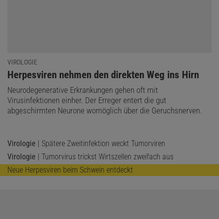
VIROLOGIE
:
Herpesviren nehmen den direkten Weg ins Hirn
Neurodegenerative Erkrankungen gehen oft mit
Virusinfektionen einher. Der Erreger entert die gut
abgeschirmten Neurone womöglich über die Geruchsnerven.
Virologie
| Spätere Zweitinfektion weckt Tumorviren
Virologie
| Tumorvirus trickst Wirtszellen zweifach aus
Neue Herpesviren beim Schwein entdeckt