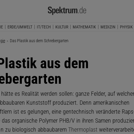
IE
ERDE/UMWELT
IT/TECH
KULTUR
MATHEMATIK
MEDIZIN
PHYSIK
ogie
Aktuelle Seite:
Das Plastik aus dem Schrebergarten
Plastik aus dem
ebergarten
 hätte es Realität werden sollen: ganze Felder, auf welch
abbaubaren Kunststoff produziert. Denn amerikanischen
tlern ist es gelungen, eine gentechnisch veränderte Raps
e das organische Polymer PHB/V in ihren Samen produzier
nn zu biologisch abbaubarem
Thermoplast
weiterverarbeit