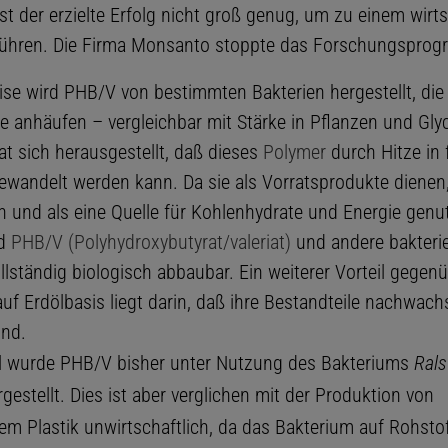
t der erzielte Erfolg nicht groß genug, um zu einem wirts
führen. Die Firma Monsanto stoppte das Forschungspro
se wird PHB/V von bestimmten Bakterien hergestellt, die 
fe anhäufen – vergleichbar mit Stärke in Pflanzen und Gly
at sich herausgestellt, daß dieses
Polymer
durch Hitze in f
ewandelt werden kann. Da sie als Vorratsprodukte dienen,
n und als eine Quelle für Kohlenhydrate und Energie genu
nd
PHB/V (Polyhydroxybutyrat/valeriat)
und andere bakterie
llständig biologisch abbaubar. Ein weiterer Vorteil gegen
auf Erdölbasis liegt darin, daß ihre Bestandteile nachwac
ind.
l wurde PHB/V bisher unter Nutzung des Bakteriums
Rals
gestellt. Dies ist aber verglichen mit der Produktion von
tem Plastik unwirtschaftlich, da das Bakterium auf Rohsto