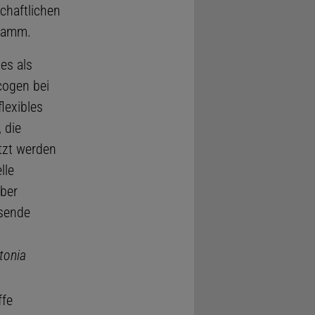
chaftlichen
gramm.
es als
cogen bei
lexibles
 die
tzt werden
lle
über
hsende
tonia
ffe