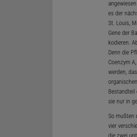
angewiesen 
es der näch
St. Louis, M
Gene der Ba
kodieren. Ab
Denn die Pf
Coenzym A, 
werden, da
organischen
Bestandteil
sie nur in 
So mußten d
vier verschi
die zwei un