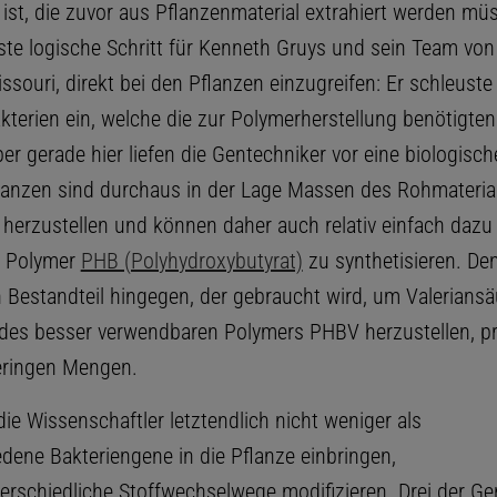
ist, die zuvor aus Pflanzenmaterial extrahiert werden mü
ste logische Schritt für Kenneth Gruys und sein Team vo
issouri, direkt bei den Pflanzen einzugreifen: Er schleuste
kterien ein, welche die zur Polymerherstellung benötigte
er gerade hier liefen die Gentechniker vor eine biologisc
lanzen sind durchaus in der Lage Massen des Rohmaterial
herzustellen und können daher auch relativ einfach dazu
s Polymer
PHB (Polyhydroxybutyrat)
zu synthetisieren. De
 Bestandteil hingegen, der gebraucht wird, um Valeriansä
 des besser verwendbaren Polymers PHBV herzustellen, p
geringen Mengen.
ie Wissenschaftler letztendlich nicht weniger als
edene Bakteriengene in die Pflanze einbringen,
terschiedliche Stoffwechselwege modifizieren. Drei der 