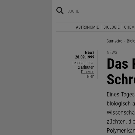
ASTRONOMIE
BIOLOGIE
CHEM
Startseite
Biol
NEWS
News
28.09.1999
:
Das 
Lesedauer ca.
2 Minuten
Drucken
Schr
Teilen
Eines Tages
biologisch 
Wissenschaf
züchten, di
Polymer ka