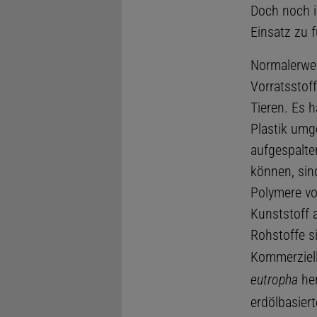
Doch noch is
Einsatz zu 
Normalerwei
Vorratsstof
Tieren. Es h
Plastik umg
aufgespalte
können, si
Polymere vo
Kunststoff 
Rohstoffe s
Kommerziel
eutropha
her
erdölbasier