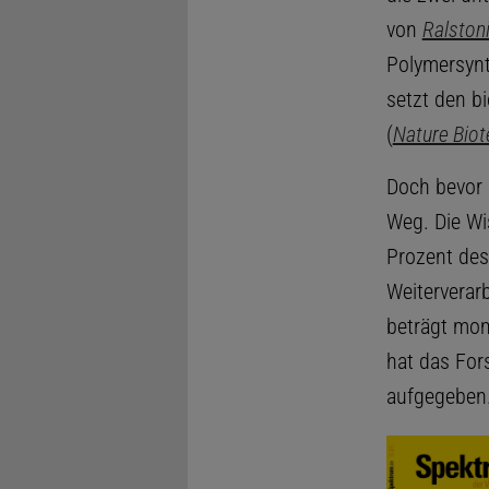
von
Ralston
Polymersyn
setzt den b
(
Nature Bio
Doch bevor d
Weg. Die Wi
Prozent des
Weiterverarb
beträgt mom
hat das Fo
aufgegeben