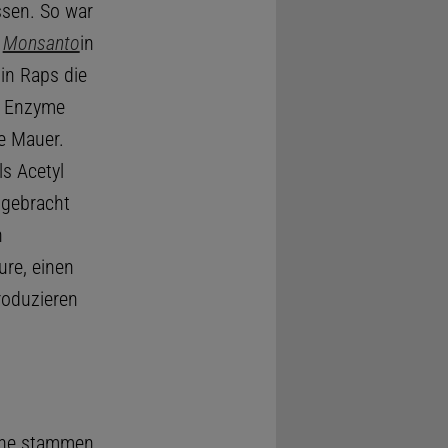
ssen. So war
n
Monsanto
in
 in Raps die
n Enzyme
he Mauer.
s Acetyl
 gebracht
n
ure, einen
roduzieren
Gene stammen