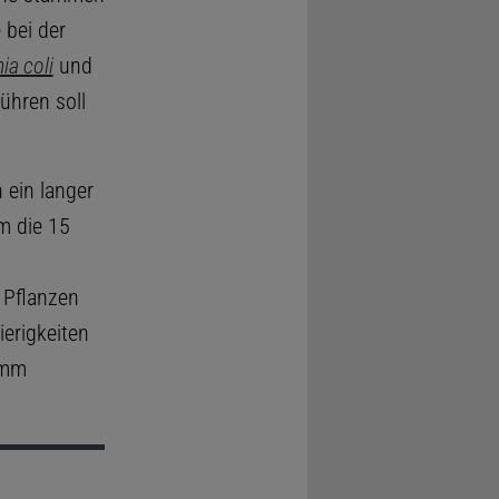
 bei der
ia coli
und
ühren soll
 ein langer
m die 15
 Pflanzen
erigkeiten
amm