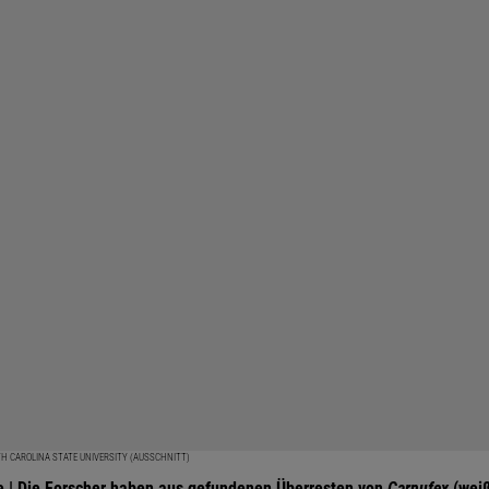
H CAROLINA STATE UNIVERSITY (AUSSCHNITT)
 | Die Forscher haben aus gefundenen Überresten von
Carnufex
(weiß