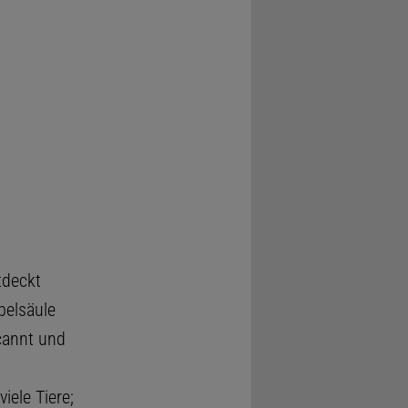
tdeckt
belsäule
cannt und
ele Tiere;