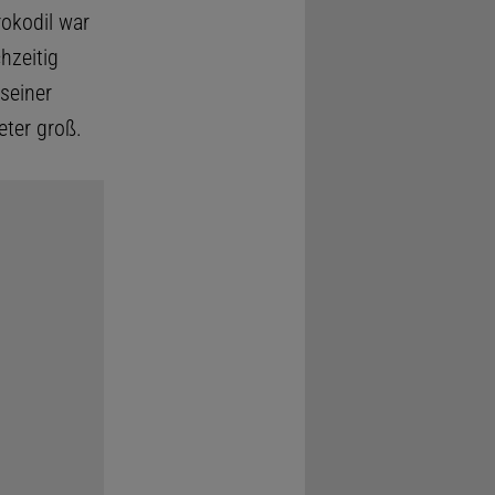
rokodil war
hzeitig
seiner
eter groß.