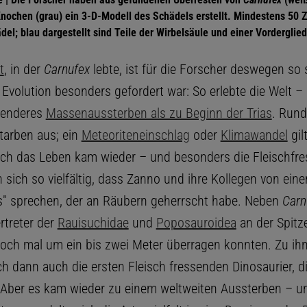
nochen (grau) ein 3-D-Modell des Schädels erstellt. Mindestens 50 
del; blau dargestellt sind Teile der Wirbelsäule und einer Vordergli
t
, in der
Carnufex
lebte, ist für die Forscher deswegen so
e Evolution besonders gefordert war: So erlebte die Welt –
renderes
Massenaussterben als zu Beginn der Trias
. Rund
starben aus; ein
Meteoriteneinschlag
oder
Klimawandel
gilt
ch das Leben kam wieder – und besonders die Fleischfre
 sich so vielfältig, dass Zanno und ihre Kollegen von ein
" sprechen, der an Räubern geherrscht habe. Neben
Carn
rtreter der
Rauisuchidae
und
Poposauroidea
an der Spitze
noch mal um ein bis zwei Meter überragen konnten. Zu ih
ch dann auch die ersten Fleisch fressenden Dinosaurier, d
 Aber es kam wieder zu einem weltweiten Aussterben – 