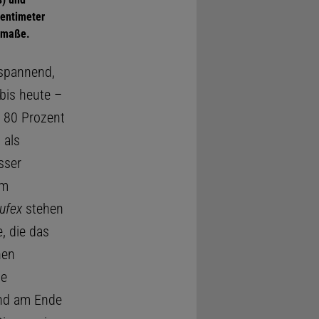
Zentimeter
edmaße.
 spannend,
 bis heute –
 80 Prozent
 als
sser
em
ufex
stehen
, die das
nen
ie
und am Ende