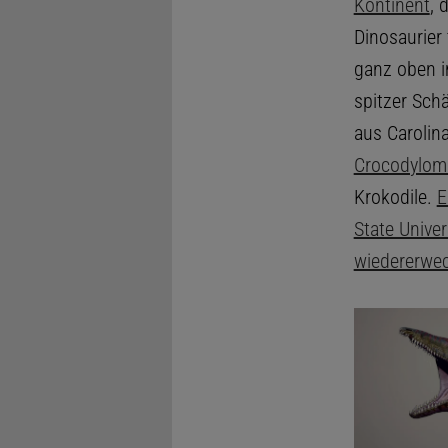
Kontinent
, 
Dinosaurier
ganz oben 
spitzer Schä
aus Carolin
Crocodylom
Krokodile.
E
State Univer
wiedererwec