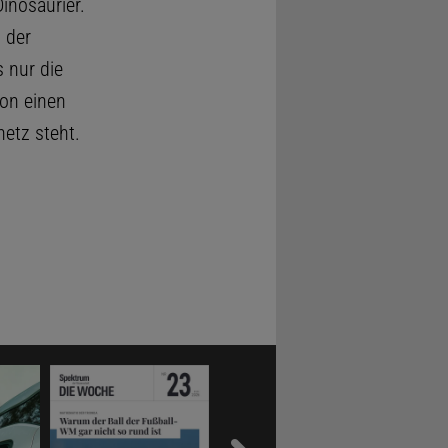
Dinosaurier.
 der
 nur die
ion einen
etz steht.