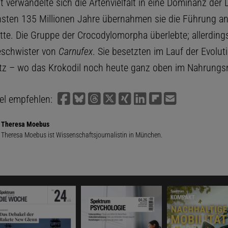
it verwandelte sich die Artenvielfalt in eine Dominanz der 
hsten 135 Millionen Jahre übernahmen sie die Führung an
te. Die Gruppe der Crocodylomorpha überlebte; allerdings
eschwister von
Carnufex
. Sie besetzten im Lauf der Evolut
tz – wo das Krokodil noch heute ganz oben im Nahrungsn
kel empfehlen:
Theresa Moebus
Theresa Moebus ist Wissenschaftsjournalistin in München.