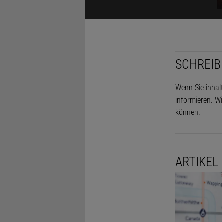
SCHREIB
Wenn Sie inhal
informieren. Wi
können.
Bei jeder Fa
eigenständi
ARTIKEL
vor einer Br
ins Lenkrad
Wieder zurü