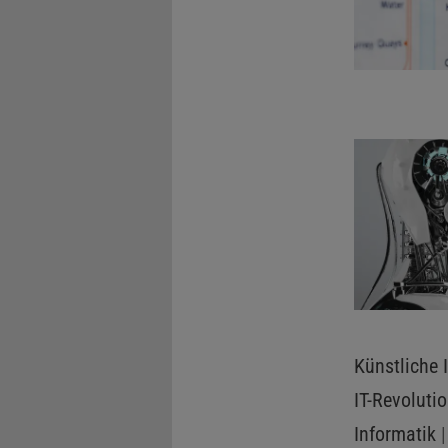
Abwege gefü
und herausz
dem Rechner
künstlichen
orientiert 
als die Stan
Ebenso u
Leider sind
das Gelernte
verteilen si
schwierig z
Künstliche I
Software au
IT-Revoluti
das Problem
Informatik
|
grasbewachs