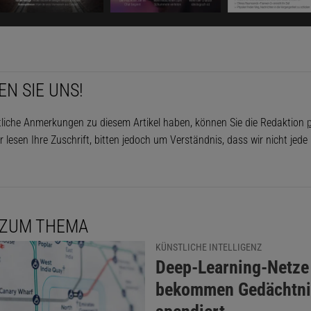
Dieser Artikel ist enthalten in
Spektrum – Die
Eine tückische Blackbox
Jetzt informieren!
Ausgabe als PDF-Download (EUR 1,99)
EN SIE UNS!
Die Woche-Archiv
tliche Anmerkungen zu diesem Artikel haben, können Sie die Redaktion
p
r lesen Ihre Zuschrift, bitten jedoch um Verständnis, dass wir nicht jed
hrt trainierte er das System ein paar Minuten lang, dann li
g fahren. Alles schien prima zu laufen - bis der Humvee e
 ZUM THEMA
ücke plötzlich seitwärts ausscherte. Nur durch einen schne
KÜNSTLICHE INTELLIGENZ
 konnte Pomerleau einen Crash verhindern.
:
Deep-Learning-Netze
bekommen Gedächtni
ck im Labor, versuchte er zu ermitteln, was den Computer