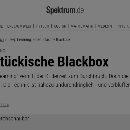
IE
ERDE/UMWELT
IT/TECH
KULTUR
MATHEMATIK
MEDIZIN
PHYSIK
ech
Aktuelle Seite:
Deep Learning: Eine tückische Blackbox
ING
 tückische Blackbox
earning" verhilft der KI derzeit zum Durchbruch. Doch die
 Die Technik ist nahezu undurchdringlich - und verblüffen
ecchi