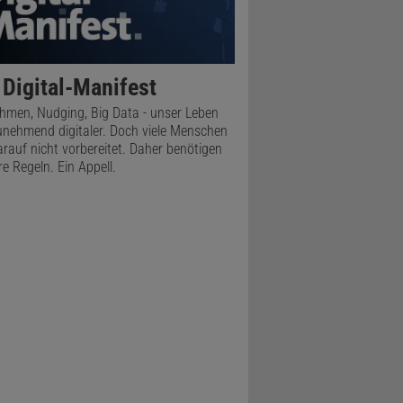
Signale in
törquellen
 Digital-Manifest
onen
thmen, Nudging, Big Data - unser Leben
unehmend digitaler. Doch viele Menschen
per KI
arauf nicht vorbereitet. Daher benötigen
re Regeln. Ein Appell.
nige
Computer
setze
stitute of