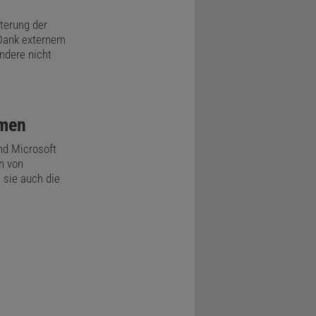
x zu öffnen
? Er hatte
terung der
 Dank externem
er
ndere nicht
ehirns
umgehen kann
rmen
nd Microsoft
n von
hirn. Statt
 sie auch die
ulegen,
lich
 seiner
 konnte er
nverlauf