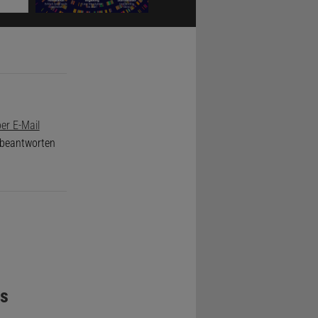
 Woche,
er E-Mail
e beantworten
eß er es
ines Tages
llen Griff
s
 auf