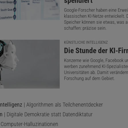
spendiert
hrt hatte. "Das war Teil meiner Doktorarbeit: die Blackbo
ufinden, was das Gerät denkt", erklärt Pomerlau. Aber wie
Google-Forscher haben eine Erwei
klassischen KI-Netze entwickelt.
 ein "neuronales Netz" einprogrammiert - ein Verfahren d
Speicher können sie etwas, was a
schaffen: präzise sein.
 Intelligenz (KI), das sich am Aufbau des menschlichen G
und gemeinhin besser mit komplexen Alltagssituationen 
KÜNSTLICHE INTELLIGENZ
dardalgorithmen jener Zeit.
:
Die Stunde der KI-Fi
ndurchsichtig wie das Gehirn
Konzerne wie Google, Facebook u
werben zunehmend KI-Spezialiste
 solche Netze aber auch ebenso undurchsichtig wie das Ge
Universitäten ab. Damit verändern
Forschung auf dem Gebiet.
 fein säuberlich als Datenblock im digitalen Speicher abz
e die Informationen in einer Art und Weise, die außerordent
u entschlüsseln ist. Erst nachdem Pomerleau die Reaktion
ntelligenz
| Algorithmen als Teilchenentdecker
f verschiedene visuelle Reize eingehend untersucht hatte,
on
| Digitale Demokratie statt Datendiktatur
 ausfindig machen: Das neuronale Netz hatte nämlich die
 Computer-Halluzinationen
enen Seitenstreifen als Orientierungshilfe für den Straße