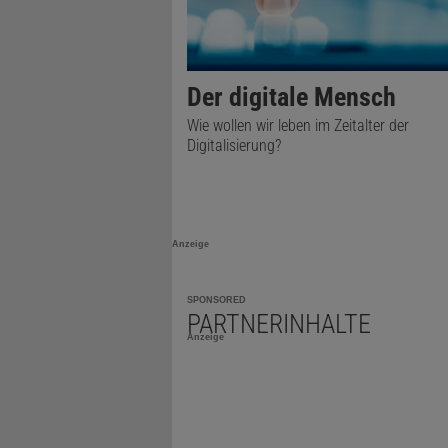
Künftige Ra
ihren enor
Gravitation
Der digitale Mensch
ausfindig m
Wie wollen wir leben im Zeitalter der
Digitalisierung?
wissenschaf
verschlagwo
Forscher, k
Anzeige
Vorstellung
einfach gro
SPONSORED
ausgespuckt
PARTNERINHALTE
Anzeige
Technology 