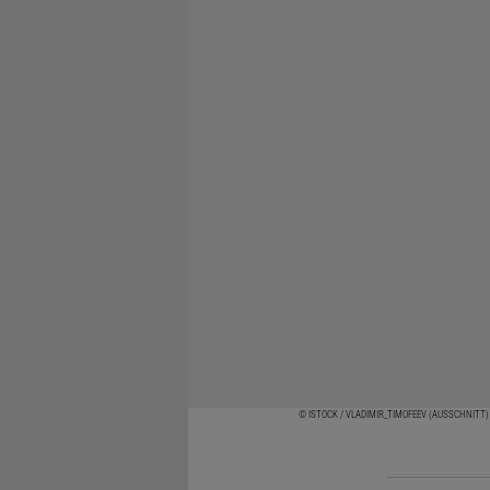
© ISTOCK / VLADIMIR_TIMOFEEV (AUSSCHNITT)