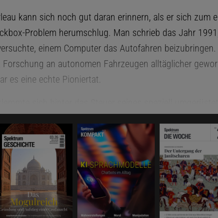
eau kann sich noch gut daran erinnern, als er sich zum e
ckbox-Problem herumschlug. Man schrieb das Jahr 1991
ersuchte, einem Computer das Autofahren beizubringen.
k Forschung an autonomen Fahrzeugen alltäglicher gewor
ar es eine echte Pioniertat.
lemmte sich hinter das Steuer seines speziell umgerüste
 lotste den Militärtruck durch die Straßen der Stadt. An 
r, damals Robotik-Doktorand an der Carnegie Mellon Univer
 einen Computer, den er darauf programmiert hatte, durch 
licken, die Geschehnisse auf der Straße zu interpretieren
s Pomerleau machte, abzuspeichern. Die Hoffnung war, 
dwann genügend Assoziationen hergestellt haben würde,
ständig zu lenken.