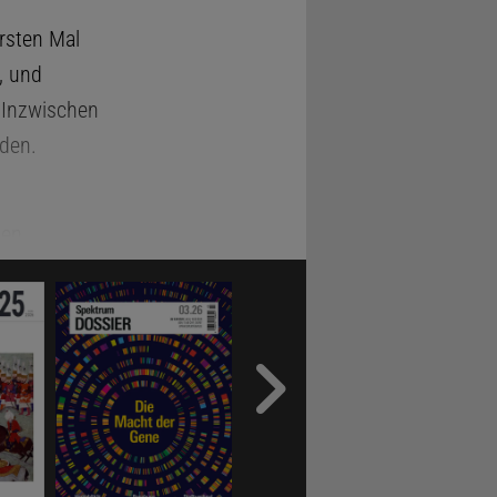
rsten Mal
, und
 Inzwischen
den.
ten
Bord hatte
sity in
eine
 und jedes
dass das
 um das