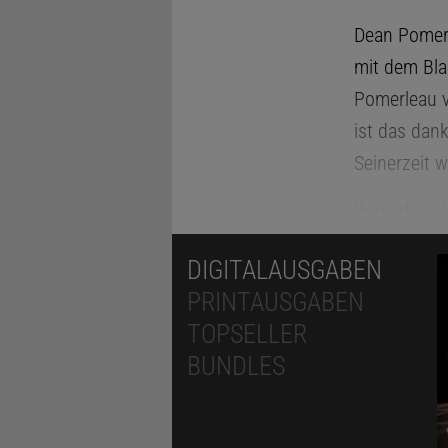
Dean Pomerl
mit dem Bla
Pomerleau v
ist das dan
Seinerzeit w
Pomerleau k
Humvees und
DIGITALAUSGABEN
der Forsche
PRINTAUSGABEN
Pittsburgh,
TOPSELLER
Kamera zu b
BUNDLES
Manöver, da
Gerät irgen
Auto selbst