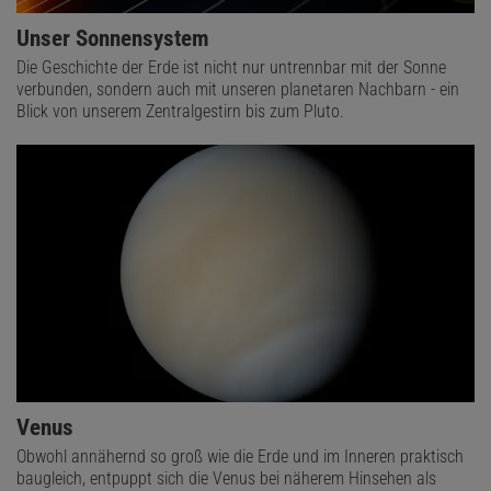
Unser Sonnensystem
Die Geschichte der Erde ist nicht nur untrennbar mit der Sonne
verbunden, sondern auch mit unseren planetaren Nachbarn - ein
Blick von unserem Zentralgestirn bis zum Pluto.
Venus
Obwohl annähernd so groß wie die Erde und im Inneren praktisch
baugleich, entpuppt sich die Venus bei näherem Hinsehen als