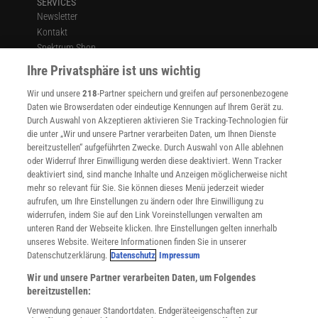
SERVICES
Newsletter
Kontakt
Spektrum Shop
Im Handel kaufen
Ihre Privatsphäre ist uns wichtig
Presse
Wir und unsere
218
-Partner speichern und greifen auf personenbezogene
Verträge kündigen
Daten wie Browserdaten oder eindeutige Kennungen auf Ihrem Gerät zu.
INFO
Durch Auswahl von Akzeptieren aktivieren Sie Tracking-Technologien für
Mediadaten
die unter „Wir und unsere Partner verarbeiten Daten, um Ihnen Dienste
bereitzustellen“ aufgeführten Zwecke. Durch Auswahl von Alle ablehnen
Datenschutz
oder Widerruf Ihrer Einwilligung werden diese deaktiviert. Wenn Tracker
Nutzungsbedingungen
deaktiviert sind, sind manche Inhalte und Anzeigen möglicherweise nicht
Cookie-Einstellungen
mehr so relevant für Sie. Sie können dieses Menü jederzeit wieder
Utiq verwalten
aufrufen, um Ihre Einstellungen zu ändern oder Ihre Einwilligung zu
Nutzungsbasierte Onlinewerbung
widerrufen, indem Sie auf den Link Voreinstellungen verwalten am
Alle Artikel
unteren Rand der Webseite klicken. Ihre Einstellungen gelten innerhalb
unseres Website. Weitere Informationen finden Sie in unserer
Impressum
Datenschutzerklärung.
Datenschutz
Impressum
WEITERE ANGEBOTE
Wir und unsere Partner verarbeiten Daten, um Folgendes
Angebote für Schulen
bereitzustellen:
Angebote für Institutionen
Verwendung genauer Standortdaten. Endgeräteeigenschaften zur
Sprachen lernen mit Gymglish