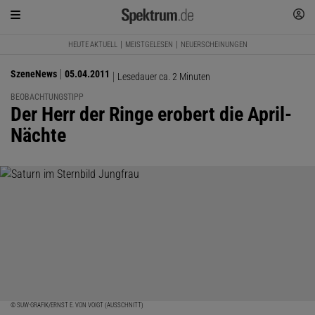
HEUTE AKTUELL
MEISTGELESEN
NEUERSCHEINUNGEN
SzeneNews
05.04.2011
Lesedauer ca. 2 Minuten
BEOBACHTUNGSTIPP
:
Der Herr der Ringe erobert die April-
Nächte
© SUW-GRAFIK/ERNST E. VON VOIGT (AUSSCHNITT)