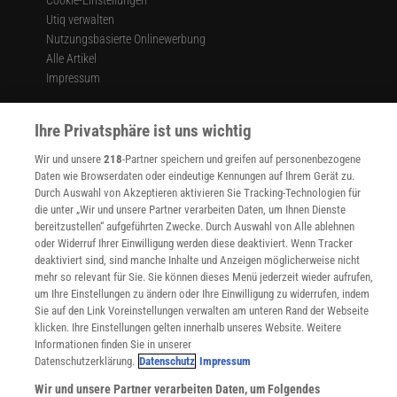
Cookie-Einstellungen
Utiq verwalten
Nutzungsbasierte Onlinewerbung
Alle Artikel
Impressum
WEITERE ANGEBOTE
Angebote für Schulen
Ihre Privatsphäre ist uns wichtig
Angebote für Institutionen
Wir und unsere
218
-Partner speichern und greifen auf personenbezogene
Sprachen lernen mit Gymglish
Daten wie Browserdaten oder eindeutige Kennungen auf Ihrem Gerät zu.
Lexika
Durch Auswahl von Akzeptieren aktivieren Sie Tracking-Technologien für
Für Spektrum schreiben
die unter „Wir und unsere Partner verarbeiten Daten, um Ihnen Dienste
Zugänglichkeitserklärung
bereitzustellen“ aufgeführten Zwecke. Durch Auswahl von Alle ablehnen
oder Widerruf Ihrer Einwilligung werden diese deaktiviert. Wenn Tracker
WEBSEITEN
deaktiviert sind, sind manche Inhalte und Anzeigen möglicherweise nicht
KielSCN
mehr so relevant für Sie. Sie können dieses Menü jederzeit wieder aufrufen,
Wissenschaft in die Schulen
um Ihre Einstellungen zu ändern oder Ihre Einwilligung zu widerrufen, indem
Sie auf den Link Voreinstellungen verwalten am unteren Rand der Webseite
SciLogs
klicken. Ihre Einstellungen gelten innerhalb unseres Website. Weitere
Informationen finden Sie in unserer
Datenschutzerklärung.
Datenschutz
Impressum
Uns finden Sie auch hier:
Wir und unsere Partner verarbeiten Daten, um Folgendes