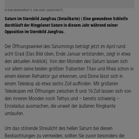
© SUW-GRAFIK/ERNST E. VON VOIGT (AUSSCHNITT)
Saturn im Sternbild Jungfrau (Detailkarte) | Eine gewundene Schleife
durchläuft der Ringplanet Saturn in diesem Jahr während seiner
Opposition im Sternbild Jungfrau.
Der Öffnungswinkel des Saturnrings beträgt jetzt im April rund
acht Grad (Das Bild oben, Ende Januar entstanden, zeigt in etwa
den aktuellen Anblick). Von den Monden des Saturn lassen sich
vor allem seine beiden größten Trabanten Titan und Rhea schon in
einem kleinen Refraktor gut erkennen, und Dione lässt sich in
einem Teleskop ab etwa sechs Zoll auffinden. Mit größeren
Teleskopen mit Öffnungen zwischen 8 und 16 Zoll lassen sich von
den inneren Monden noch Tethys und – bereits schwierig –
Enceladus ausmachen, die unweit der äußeren Ringkante
umlaufen.
Um das störende Streulicht des hellen Saturn bei diesen
Beobachtungen zu vermeiden, sollten Sie zuvor besonders die