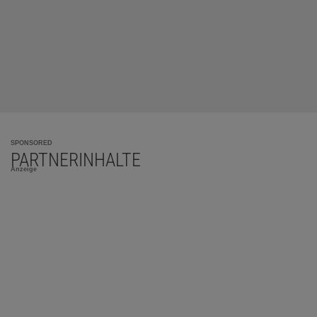
SPONSORED
PARTNERINHALTE
Anzeige