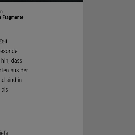
en
ch Fragmente
Zeit
desonde
 hin, dass
nten aus der
nd sind in
 als
iefe