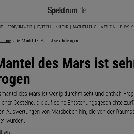
IE
ERDE/UMWELT
IT/TECH
KULTUR
MATHEMATIK
MEDIZIN
PHYSIK
onomie
Aktuelle Seite:
Der Mantel des Mars ist sehr heterogen
Mantel des Mars ist seh
rogen
smantel des Mars ist wenig durchmischt und enthält Fra
licher Gesteine, die auf seine Entstehungsgeschichte zur
en Auswertungen von Marsbeben hin, die von der Raumso
et wurden.
lthaus