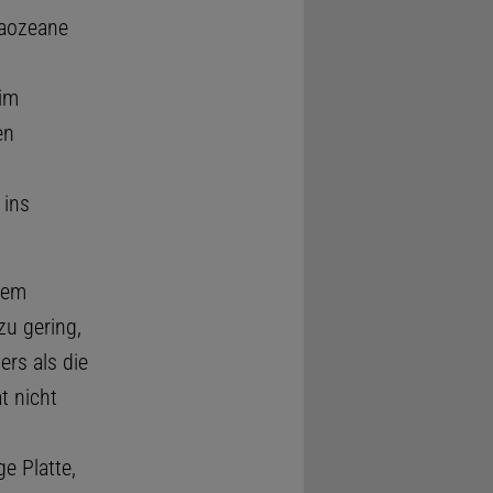
maozeane
 im
en
 ins
nem
zu gering,
rs als die
t nicht
e Platte,