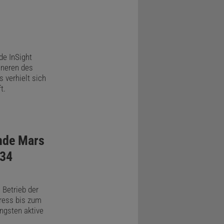
e InSight
nneren des
 verhielt sich
t.
nde Mars
034
 Betrieb der
ress bis zum
ängsten aktive