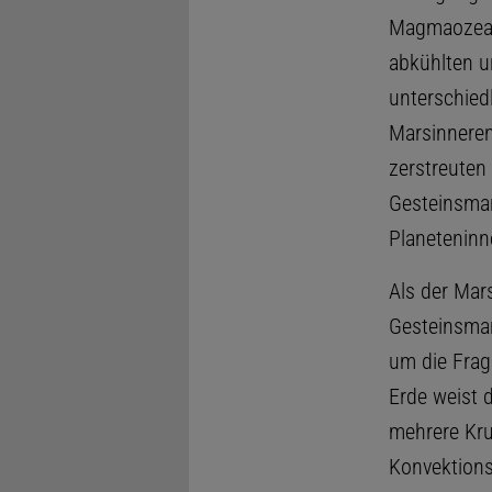
Magmaozeane
abkühlten un
unterschied
Marsinneren
zerstreuten
Gesteinsman
Planeteninn
Als der Mar
Gesteinsman
um die Frag
Erde weist d
mehrere Kru
Konvektions