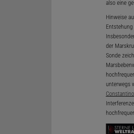
also eine g
Hinweise au
Entstehung 
Insbesonder
der Marskru
Sonde zeich
Marsbebenwe
hochfrequen
unterwegs w
Constantin
Interferenz
hochfreque