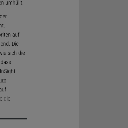
en umhüllt.
der
ht.
riten auf
lend. Die
ie sich die
 dass
InSight
 um
auf
e die