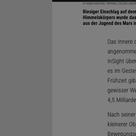
© VADIM SADOVSKI / IMPERIAL COLLEGE LOND
Riesiger Einschlag auf dem
Himmelskörpers wurde das 
aus der Jugend des Mars i
Das Innere 
angenommen
InSight übe
es im Geste
Frühzeit gib
gewisser We
4,5 Milliard
Nach seiner
kleinerer O
Bewegungsen