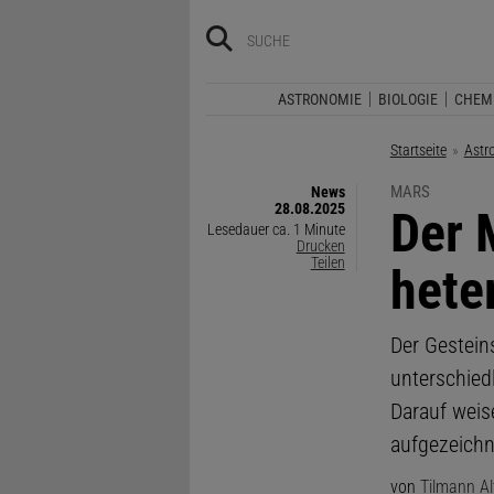
ASTRONOMIE
BIOLOGIE
CHEM
Startseite
Astr
MARS
News
28.08.2025
:
Der 
Lesedauer ca. 1 Minute
Drucken
Teilen
hete
Der Gestein
unterschied
Darauf weis
aufgezeichn
von
Tilmann A