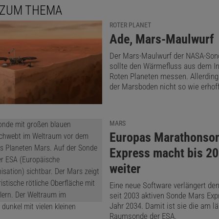
 ZUM THEMA
ROTER PLANET
:
Ade, Mars-Maulwurf
Der Mars-Maulwurf der NASA-Sond
sollte den Wärmefluss aus dem I
Roten Planeten messen. Allerdings
der Marsboden nicht so wie erhoff
MARS
:
Europas Marathonso
Express macht bis 2
weiter
Eine neue Software verlängert den
seit 2003 aktiven Sonde Mars Exp
Jahr 2034. Damit ist sie die am l
Raumsonde der ESA.