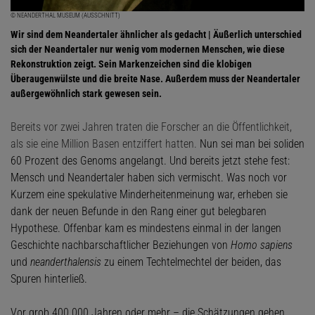
© NEANDERTHAL MUSEUM (AUSSCHNITT)
Wir sind dem Neandertaler ähnlicher als gedacht | Äußerlich unterschied
sich der Neandertaler nur wenig vom modernen Menschen, wie diese
Rekonstruktion zeigt. Sein Markenzeichen sind die klobigen
Überaugenwülste und die breite Nase. Außerdem muss der Neandertaler
außergewöhnlich stark gewesen sein.
Bereits vor zwei Jahren traten die Forscher an die Öffentlichkeit,
als sie eine Million Basen entziffert hatten.
Nun sei man bei soliden
60 Prozent des Genoms angelangt. Und bereits jetzt stehe fest:
Mensch und Neandertaler haben sich vermischt. Was noch vor
Kurzem eine spekulative Minderheitenmeinung war, erheben sie
dank der neuen Befunde in den Rang einer gut belegbaren
Hypothese. Offenbar kam es mindestens einmal in der langen
Geschichte nachbarschaftlicher Beziehungen von
Homo sapiens
und
neanderthalensis
zu einem Techtelmechtel der beiden, das
Spuren hinterließ.
Vor grob 400 000 Jahren oder mehr – die Schätzungen gehen