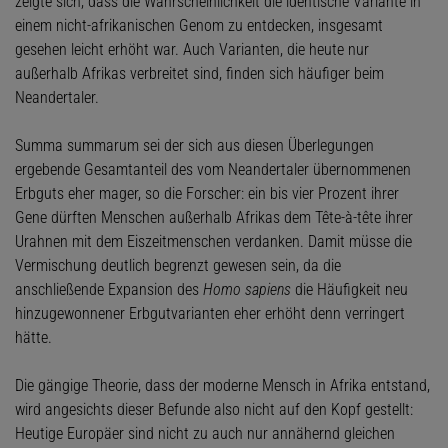
zeigte sich, dass die Wahrscheinlichkeit die identische Variante in
einem nicht-afrikanischen Genom zu entdecken, insgesamt
gesehen leicht erhöht war. Auch Varianten, die heute nur
außerhalb Afrikas verbreitet sind, finden sich häufiger beim
Neandertaler.
Summa summarum sei der sich aus diesen Überlegungen
ergebende Gesamtanteil des vom Neandertaler übernommenen
Erbguts eher mager, so die Forscher: ein bis vier Prozent ihrer
Gene dürften Menschen außerhalb Afrikas dem Tête-à-tête ihrer
Urahnen mit dem Eiszeitmenschen verdanken. Damit müsse die
Vermischung deutlich begrenzt gewesen sein, da die
anschließende Expansion des
Homo sapiens
die Häufigkeit neu
hinzugewonnener Erbgutvarianten eher erhöht denn verringert
hätte.
Die gängige Theorie, dass der moderne Mensch in Afrika entstand,
wird angesichts dieser Befunde also nicht auf den Kopf gestellt:
Heutige Europäer sind nicht zu auch nur annähernd gleichen