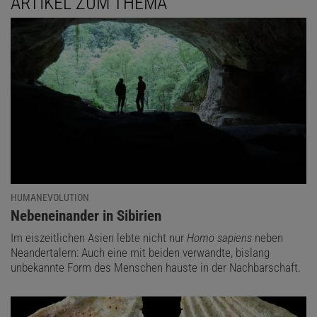
ARTIKEL ZUM THEMA
HUMANEVOLUTION
:
Nebeneinander in Sibirien
Im eiszeitlichen Asien lebte nicht nur
Homo sapiens
neben
Neandertalern: Auch eine mit beiden verwandte, bislang
unbekannte Form des Menschen hauste in der Nachbarschaft.