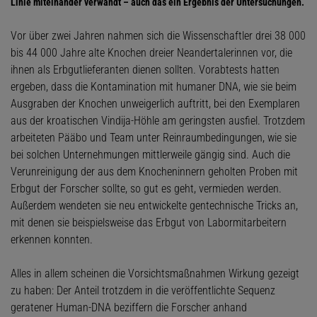
Linie miteinander verwandt – auch das ein Ergebnis der Untersuchungen.
Vor über zwei Jahren nahmen sich die Wissenschaftler drei 38 000
bis 44 000 Jahre alte Knochen dreier Neandertalerinnen vor, die
ihnen als Erbgutlieferanten dienen sollten. Vorabtests hatten
ergeben, dass die Kontamination mit humaner DNA, wie sie beim
Ausgraben der Knochen unweigerlich auftritt, bei den Exemplaren
aus der kroatischen Vindija-Höhle am geringsten ausfiel. Trotzdem
arbeiteten Pääbo und Team unter Reinraumbedingungen, wie sie
bei solchen Unternehmungen mittlerweile gängig sind. Auch die
Verunreinigung der aus dem Knocheninnern geholten Proben mit
Erbgut der Forscher sollte, so gut es geht, vermieden werden.
Außerdem wendeten sie neu entwickelte gentechnische Tricks an,
mit denen sie beispielsweise das Erbgut von Labormitarbeitern
erkennen konnten.
Alles in allem scheinen die Vorsichtsmaßnahmen Wirkung gezeigt
zu haben: Der Anteil trotzdem in die veröffentlichte Sequenz
geratener Human-DNA beziffern die Forscher anhand