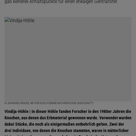
gab keinerlei Anhaltspunkte für einen etwaigen Gentransfer.
© JOHANNES KRAUSE, MPI FÜR EVOLUTIONÄRE ANTHROPOLOGIE (AUSSCHNITT)
Vindija-Höhle | In dieser Höhle fanden Forscher in den 1980er Jahren die
Knochen, aus denen das Erbmaterial gewonnen wurde. Verwendet wurden
dabei Stücke, die noch als einigermaßen entbehrlich gelten. Zwei der
drei Individuen, von denen die Knochen stammten, waren in mütterlicher