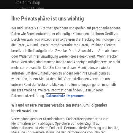
Spektrum Shop
Im Handel kaufen
Presse
Ihre Privatsphäre ist uns wichtig
Verträge kündigen
Wir und unsere
218
-Partner speichern und greifen auf personenbezogene
Widerruf
Daten wie Browserdaten oder eindeutige Kennungen auf Ihrem Gerät zu.
INFO
Durch Auswahl von Akzeptieren aktivieren Sie Tracking-Technologien für
Mediadaten
die unter „Wir und unsere Partner verarbeiten Daten, um Ihnen Dienste
bereitzustellen“ aufgeführten Zwecke. Durch Auswahl von Alle ablehnen
Datenschutz
oder Widerruf Ihrer Einwilligung werden diese deaktiviert. Wenn Tracker
Nutzungsbedingungen
deaktiviert sind, sind manche Inhalte und Anzeigen möglicherweise nicht
Cookie-Einstellungen
mehr so relevant für Sie. Sie können dieses Menü jederzeit wieder
Utiq verwalten
aufrufen, um Ihre Einstellungen zu ändern oder Ihre Einwilligung zu
Nutzungsbasierte Onlinewerbung
widerrufen, indem Sie auf den Link Voreinstellungen verwalten am
Alle Artikel
unteren Rand der Webseite klicken. Ihre Einstellungen gelten innerhalb
unseres Website. Weitere Informationen finden Sie in unserer
Impressum
Datenschutzerklärung.
Datenschutz
Impressum
WEITERE ANGEBOTE
Wir und unsere Partner verarbeiten Daten, um Folgendes
Angebote für Schulen
bereitzustellen:
Angebote für Institutionen
Verwendung genauer Standortdaten. Endgeräteeigenschaften zur
Sprachen lernen mit Gymglish
Identifikation aktiv abfragen. Speichern von oder Zugriff auf
Lexika
Informationen auf einem Endgerät. Personalisierte Werbung und Inhalte,
Messung von Werbeleistung und der Performance von Inhalten,