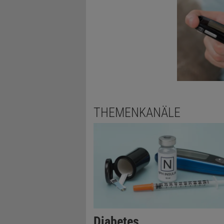
Gefäßwucher
Wachstum d
GLP(Glucago
die
aufgrund
Erblindung 
Kontrolle ü
THEMENKANÄLE
Diabetes 
Leider werde
untersucht.
bleiben, da
sie bereits 
Retinopathie
selbst zu ei
Diabetes