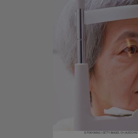
© PONYWANG / GETTY IMAGES / E+ (AUSSCHNI