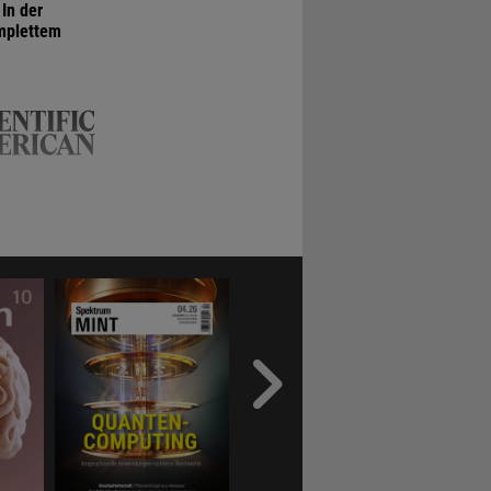
In der
omplettem
barem Durst
e. Die
er er noch
 liegende
nd fünf Tage
der Familie
iehe »Kurz