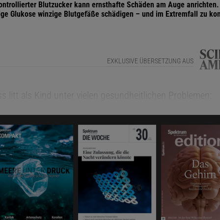
ntrollierter Blutzucker kann ernsthafte Schäden am Auge anrichten. 
ge Glukose winzige Blutgefäße schädigen – und im Extremfall zu k
EXKLUSIVE ÜBERSETZUNG AUS
ss litt als Kind unter vielen gesundheitlichen Problemen:
en Füßen, Nachtschweiß, Übelkeit und Erbrechen, unstill
 die ihn oft so erschöpfte, dass er nicht zur Schule konnt
chienen nicht miteinander zusammenzuhängen. Und wed
n fragten einen Arzt, ob es eine allen gemeinsam zugrunde
 – bis Glass eines Tages nicht mehr aus dem Bett kam u
aß, weil ihm so schlecht war. Schließlich teilten die Ärzte 
r Junge, mittlerweile 19 Jahre alt, Typ-I-Diabetes hatte (s