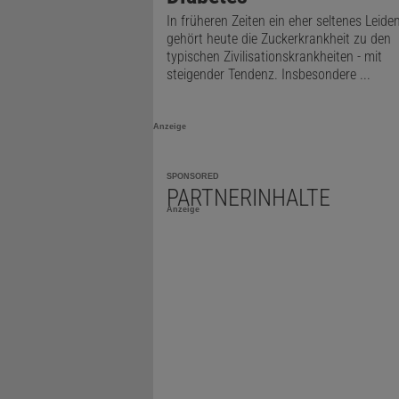
Augenarzt a
In früheren Zeiten ein eher seltenes Leiden
gehört heute die Zuckerkrankheit zu den
typischen Zivilisationskrankheiten - mit
Ab etwa dem
steigender Tendenz. Insbesondere ...
Glukosewert
dort Gabelst
Anzeige
Nadeln mitz
an arbeitsr
SPONSORED
PARTNERINHALTE
seines Blutz
Anzeige
»Die d
entwic