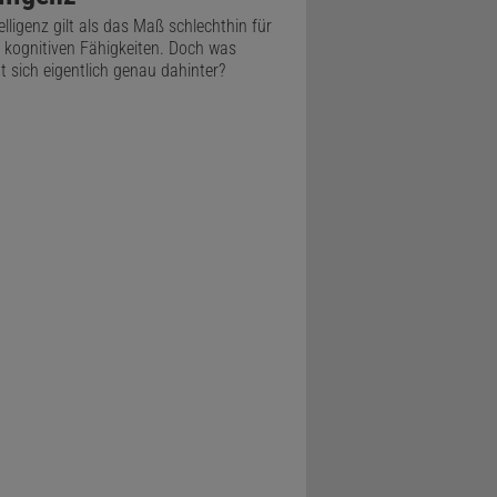
elligenz gilt als das Maß schlechthin für
 kognitiven Fähigkeiten. Doch was
gt sich eigentlich genau dahinter?
, seine
 und fuhr
Testkits mit
em ließ er
chwankungen
ugenarzt