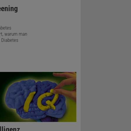
eening
das
können
ounjaro –
iabetes
ärt, warum man
 die
i Diabetes
ie die
-I-Diabetes
merkt zu
sacht – bis
e
iabetes
ialist und
lligenz