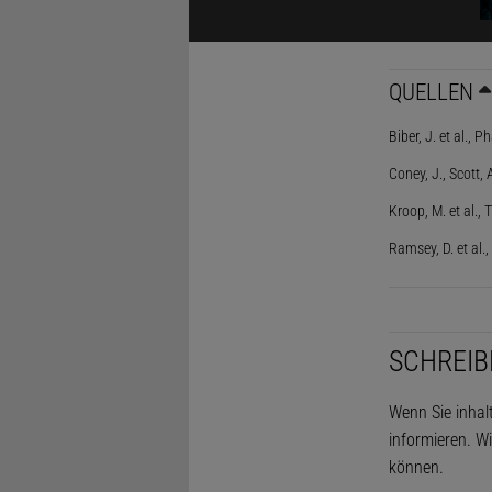
erklärt«).
Zu diesem Z
600 Milligr
QUELLEN
war völlig g
Biber, J. et al.
lebt. »Er ko
Coney, J., Scott,
Inzwischen i
Kroop, M. et al
Blutzucker 
Ramsey, D. et a
Häufig sind
lichtempfin
Glukose win
SCHREIB
kommt es zu
Wenn Sie inhal
Um die resu
informieren. Wi
Netzhaut Bo
können.