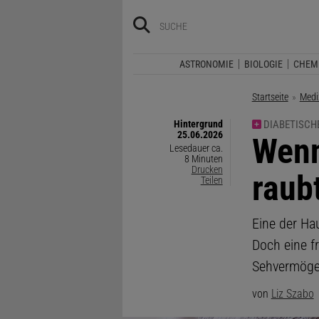
ASTRONOMIE
BIOLOGIE
CHEM
Startseite
Medi
Hintergrund
DIABETISCHE
25.06.2026
:
Wenn
Lesedauer ca.
8 Minuten
Drucken
raub
Teilen
Eine der Hau
Doch eine f
Sehvermögen
von
Liz Szabo