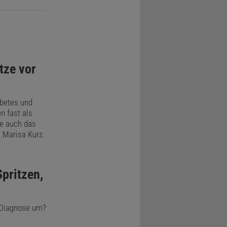
altung im
tze vor
üttet
lekül aus dem
abetes und
 daher zu
n fast als
ie auch das
t Marisa Kurz.
d bei unter
 126 oder
pritzen,
nen
-Diagnose um?
m
ht heilbar,