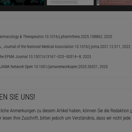
eitpunkt, vor 30 Jahren, waren seine Blutzuckerwerte auf
amm pro Deziliter angestiegen – sechsmal höher als norma
eschockt«, erinnert sich Glass, der heute in Asheboro, Nor
, Pharmacology & Therapeutics 10.1016/j.pharmthera.2025.108862, 2025
nnte sich nicht erklären, wieso ich noch am Leben war.«
 A., Journal of the National Medical Association 10.1016/j.jnma.2021.12.011, 2022
st Sterling Glass blind. Ein über Jahre hinweg unkontrolli
., The EPMA Journal 10.1007/s13167–023–00314–8, 2023
kann ernsthafte Schäden an Organen im ganzen Körper an
l., JAMA Network Open 10.1001/jamanetworkopen.2025.26321, 2025
 dabei die Augen betroffen. In der Netzhaut (Retina), dem
dlichen Gewebe im hinteren Teil des Auges, kann übersch
zige Blutgefäße schädigen. Durch die entstehenden Abl
EN SIE UNS!
 Aussackungen in den Gefäßen, welche daraufhin undich
tliche Anmerkungen zu diesem Artikel haben, können Sie die Redaktion
p
ltierende Sauerstoffunterversorgung auszugleichen, schüt
r lesen Ihre Zuschrift, bitten jedoch um Verständnis, dass wir nicht jed
tenstoffe aus, die ein übermäßiges Gefäßwachstum auslö