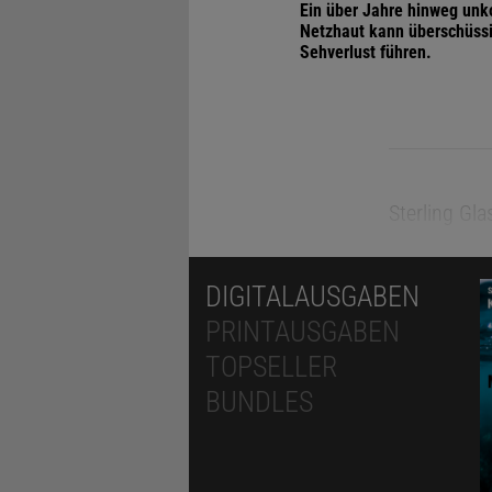
Ein über Jahre hinweg unko
Netzhaut kann überschüssi
Sehverlust führen.
Sterling Gla
geschwollen
und Fatigue,
DIGITALAUSGABEN
Symptome s
PRINTAUSGABEN
seine Elter
TOPSELLER
Ursache gab
BUNDLES
lang nichts 
mit, dass de